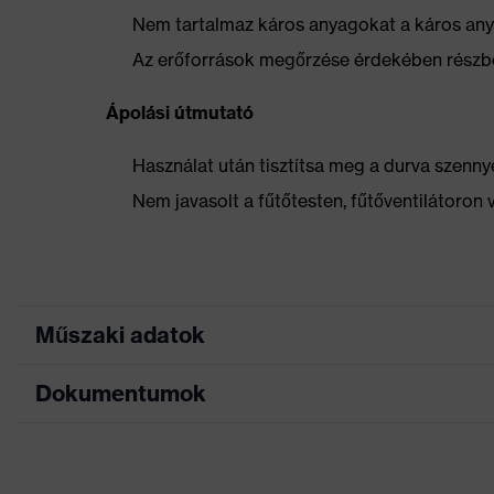
Nem tartalmaz káros anyagokat a káros anya
Az erőforrások megőrzése érdekében részbe
Ápolási útmutató
Használat után tisztítsa meg a durva szennye
Nem javasolt a fűtőtesten, fűtőventilátoron 
Műszaki adatok
Dokumentumok
Keresőszín (szűrő)
fekete
Puha bélésű cipőny
Kivitel
Mérettáblázat
szárperem, Nyomot