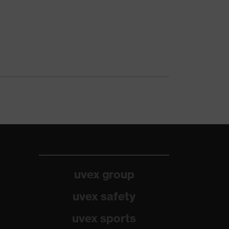
uvex group
uvex safety
uvex sports