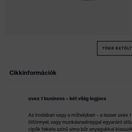
TÖBB BETÖLT
Cikkinformációk
uvex 1 business – két világ legjava
Az irodában vagy a műhelyben – a lezser uvex 
öltönnyel, vagy munkásnadrággal egyaránt stíl
cipők fekete színű sima bőr anyagukkal klasszi