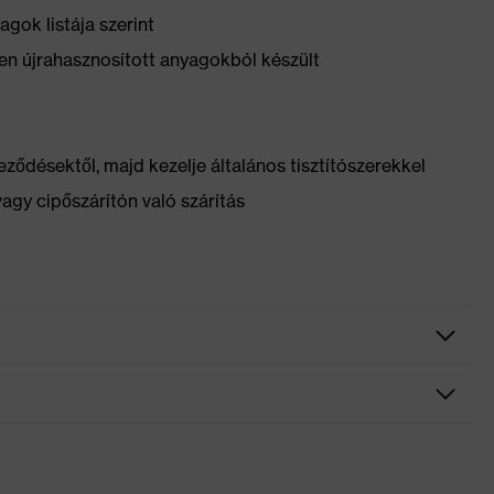
gok listája szerint
n újrahasznosított anyagokból készült
ződésektől, majd kezelje általános tisztítószerekkel
vagy cipőszárítón való szárítás
elv, Bordázott járótalp, Fényvisszaverő elemek, Puha bélésű
 nem hagyó talp, Zárt sarokrész