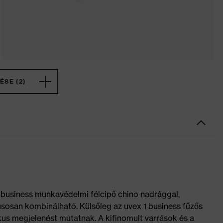
ÉSE (2)
1 business munkavédelmi félcipő chino nadrággal,
usosan kombinálható. Külsőleg az uvex 1 business fűzős
kus megjelenést mutatnak. A kifinomult varrások és a