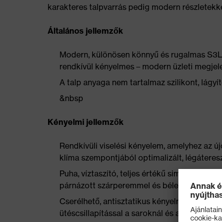
karakteres talpvarrás pedig modern részletekkel
Általános jellemzők
Modern, különösen könnyű és rugalmas S3L m
rendkívül kényelmes – modern üzleti megjel
A talp anyaga nem tartalmaz szilikont, lág
&nbsp
Kényelmi jellemzők
Rendkívüli viselési kényelem, amelyhez az új
klíma szempontjából optimalizált, légáteres
Puha, víztaszító, teljes értékű sima bőrből,
párnázott szárperemmel és bélelt cipőnyelv
Cserélhető, antisztatikus kényelmes talpbet
ütéscsillapítással a saroknál és a lábfej elül