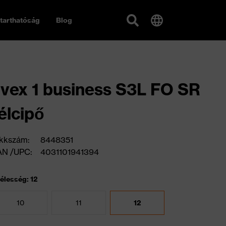
tarthatóság
Blog
vex 1 business S3L FO SR
élcipő
kkszám:
8448351
AN /UPC:
4031101941394
élesség: 12
10
11
12