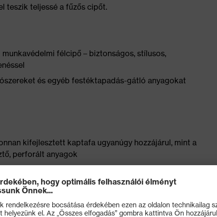
 teszik teljessé a fűzős cipőt.
unkavédelmi félcipő – biztonságos, stílusos,
enéssel
yítószereket és egyéb festéktapadás-gátló anyagokat
onnan kifejlesztett kaptafa ugyanúgy hozzájárul, mint a
ztő, perforált anyagok
 kellemesen puha viselet nyomáspontok nélkül – puhán
vel
ét nedvességelvezető rendszerrel és kiegészítő
ső részénél