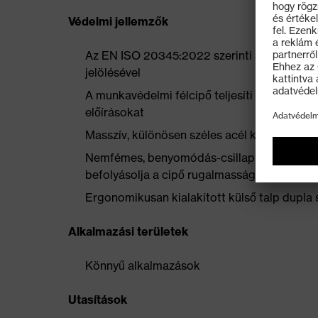
Védelmi jellemzők
Az EN ISO 20345:2022 szerinti S3L védettsé
jelölésével
A munkavédelmi félcipő teljesíti a 100 meg
előírásokat
Masszív, különösen széles acél kapli a legk
Nemfémes, benyomódás-csillapító betét az 
befolyásolja a cipő rugalmasságát
Ergonomikusan kialakított külső talp dupla 
Alkalmazási területek
Könnyű alkalmazások
Utasítások