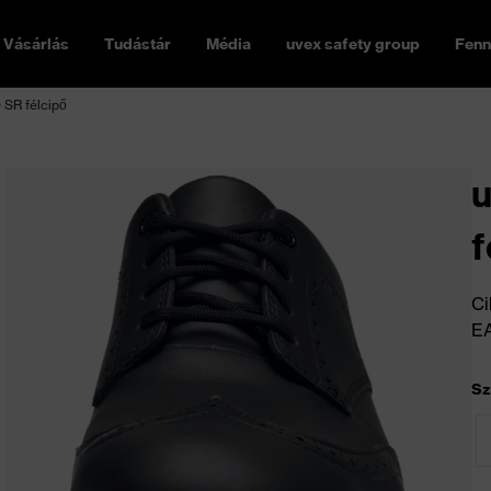
Vásárlás
Tudástár
Média
uvex safety group
Fenn
 SR félcipő
u
f
Ci
E
Sz