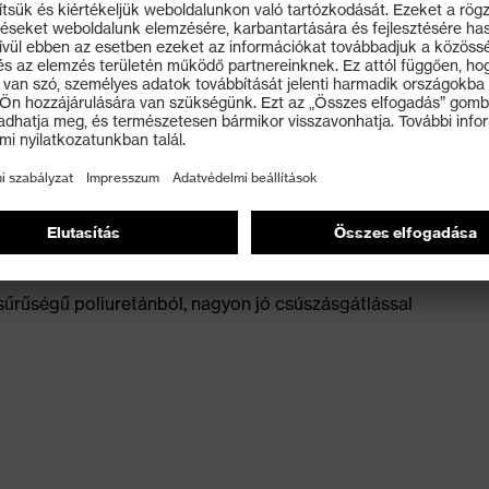
gi osztály a nagyon jó csúszásgátlás (SR) kiegészítő
aohmnál kisebb elvezetési ellenállásra vonatkozó ESD-
ényelmesebb viseletért
aktuális szabványelőírásoknak megfelelően, amely nem
sűrűségű poliuretánból, nagyon jó csúszásgátlással