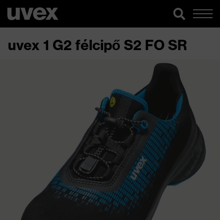
uvex 1 G2 félcipő S2 FO SR