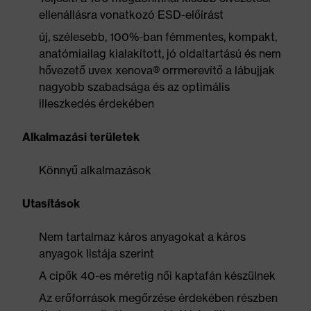
ellenállásra vonatkozó ESD-előírást
új, szélesebb, 100%-ban fémmentes, kompakt,
anatómiailag kialakított, jó oldaltartású és nem
hővezető uvex xenova® orrmerevítő a lábujjak
nagyobb szabadsága és az optimális
illeszkedés érdekében
Alkalmazási területek
Könnyű alkalmazások
Utasítások
Nem tartalmaz káros anyagokat a káros
anyagok listája szerint
A cipők 40-es méretig női kaptafán készülnek
Az erőforrások megőrzése érdekében részben