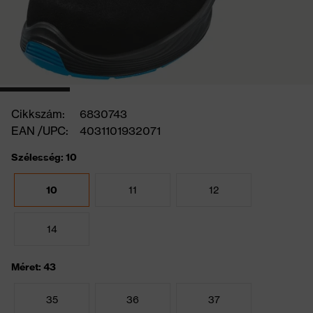
Cikkszám:
6830743
EAN /UPC:
4031101932071
Szélesség: 10
10
11
12
14
Méret: 43
35
36
37