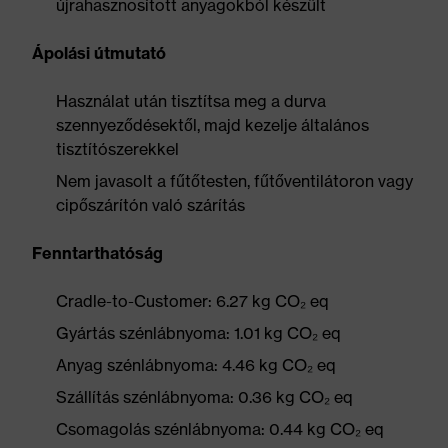
újrahasznosított anyagokból készült
Ápolási útmutató
Használat után tisztítsa meg a durva
szennyeződésektől, majd kezelje általános
tisztítószerekkel
Nem javasolt a fűtőtesten, fűtőventilátoron vagy
cipőszárítón való szárítás
Fenntarthatóság
Cradle-to-Customer: 6.27 kg CO₂ eq
Gyártás szénlábnyoma: 1.01 kg CO₂ eq
Anyag szénlábnyoma: 4.46 kg CO₂ eq
Szállítás szénlábnyoma: 0.36 kg CO₂ eq
Csomagolás szénlábnyoma: 0.44 kg CO₂ eq