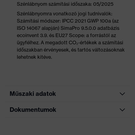
Szénlábnyom számítási időszaka: 05/2025
Szénlábnyomra vonatkozó jogi tudnivalók:
Számítási módszer: IPCC 2021 GWP 100a (az
ISO 14067 alapján) SimaPro 9.5.0.0 adatbázis
ecoinvent 3.9. és EU27 Scope: a forrástól az
ügyfélhez. A megadott CO₂-értékek a számítási
időszakban érvényesek, és tartós változásoknak
lehetnek kitéve.
Műszaki adatok
Dokumentumok
Keresőszín
fekete, kék
(szűrő)
Mérettáblázat
Allergénekkel
Krómallergiások számára is