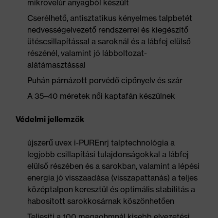
mikrovelúr anyagból készült
Cserélhető, antisztatikus kényelmes talpbetét
nedvességelvezető rendszerrel és kiegészítő
ütéscsillapítással a saroknál és a lábfej elülső
részénél, valamint jó lábboltozat-
alátámasztással
Puhán párnázott porvédő cipőnyelv és szár
A 35–40 méretek női kaptafán készülnek
Védelmi jellemzők
újszerű uvex i-PUREnrj talptechnológia a
legjobb csillapítási tulajdonságokkal a lábfej
elülső részében és a sarokban, valamint a lépési
energia jó visszaadása (visszapattanás) a teljes
középtalpon keresztül és optimális stabilitás a
habosított sarokkosárnak köszönhetően
Teljesíti a 100 megaohmnál kisebb elvezetési