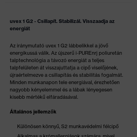
uvex 1 G2 - Csillapít. Stabilizál. Visszaadja az
energiát
Az iránymutató uvex 1 G2 lábbelikkel a jövő
energikussá válik. Az újszerű i-PUREnrj poliuretán
talptechnológia a távozó energiát a teljes
talpfelületen át visszajuttatja a cipő viselőjének,
újraértelmezve a csillapítás és stabilitás fogalmát.
Minden munkanapon tele energiával, érezhetően
nagyobb kényelemmel és a lábak lényegesen
kisebb mértékű elfáradásával.
Általános jellemzők
Különösen könnyű, S2 munkavédelmi félcipő
Alkalmas a krómallergiások számára, mivel