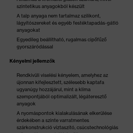
szintetikus anyagokból készült
A talp anyaga nem tartalmaz szilikont,
lágyítószereket és egyéb festéktapadás-gátló
anyagokat
Egyedileg beállítható, rugalmas cipőfűző
gyorszáródással
Kényelmi jellemzők
Rendkívüli viselési kényelem, amelyhez az
újonnan kifejlesztett, szélesebb kaptafa
ugyanúgy hozzájárul, mint a klíma
szempontjából optimalizált, légáteresztő
anyagok
A nyomáspontok kialakulásának elkerülése
érdekében a szinte varratmentes
szárkonstrukció víztaszító, csúcstechnológiás