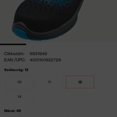
Cikkszám:
6831949
EAN /UPC:
4031101932729
Szélesség: 12
10
11
12
14
Méret: 49