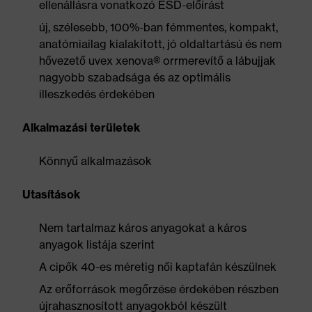
ellenállásra vonatkozó ESD-előírást
új, szélesebb, 100%-ban fémmentes, kompakt,
anatómiailag kialakított, jó oldaltartású és nem
hővezető uvex xenova® orrmerevítő a lábujjak
nagyobb szabadsága és az optimális
illeszkedés érdekében
Alkalmazási területek
Könnyű alkalmazások
Utasítások
Nem tartalmaz káros anyagokat a káros
anyagok listája szerint
A cipők 40-es méretig női kaptafán készülnek
Az erőforrások megőrzése érdekében részben
újrahasznosított anyagokból készült