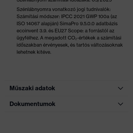
Szénlábnyomra vonatkozó jogi tudnivalók:
Számítási módszer: IPCC 2021 GWP 100a (az
ISO 14067 alapján) SimaPro 9.5.0.0 adatbázis
ecoinvent 3.9. és EU27 Scope: a forrástól az
ügyfélhez. A megadott CO₂-értékek a számítási
időszakban érvényesek, és tartós változásoknak
lehetnek kitéve.
Műszaki adatok
Dokumentumok
Keresőszín
fekete, kék
(szűrő)
Mérettáblázat
Allergénekkel
Krómallergiások számára is
kapcsolatos
Adatlap
alkalmas