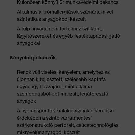
Különösen könnyű S1 munkavédelmi bakancs
Alkalmas a krómallergiások számára, mivel
szintetikus anyagokból készült
A talp anyaga nem tartalmaz szilikont,
lágyítószereket és egyéb festéktapadás-gátló
anyagokat
Kényelmi jellemzők
Rendkívüli viselési kényelem, amelyhez az
újonnan kifejlesztett, szélesebb kaptafa
ugyanúgy hozzájárul, mint a klíma
szempontjából optimalizált, légáteresztő
anyagok
A nyomáspontok kialakulásának elkerülése
érdekében a szinte varratmentes
szárkonstrukció perforált, csúcstechnológiás
mikrovelúr anyagból készült