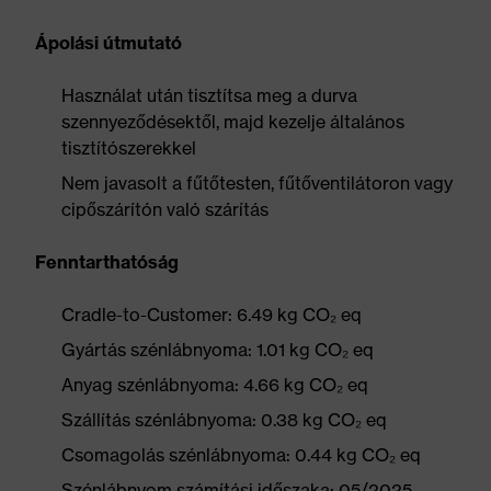
Ápolási útmutató
Használat után tisztítsa meg a durva
szennyeződésektől, majd kezelje általános
tisztítószerekkel
Nem javasolt a fűtőtesten, fűtőventilátoron vagy
cipőszárítón való szárítás
Fenntarthatóság
Cradle-to-Customer: 6.49 kg CO₂ eq
Gyártás szénlábnyoma: 1.01 kg CO₂ eq
Anyag szénlábnyoma: 4.66 kg CO₂ eq
Szállítás szénlábnyoma: 0.38 kg CO₂ eq
Csomagolás szénlábnyoma: 0.44 kg CO₂ eq
Szénlábnyom számítási időszaka: 05/2025