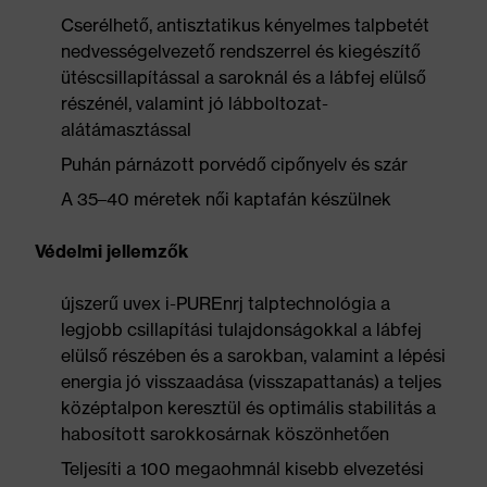
Cserélhető, antisztatikus kényelmes talpbetét
nedvességelvezető rendszerrel és kiegészítő
ütéscsillapítással a saroknál és a lábfej elülső
részénél, valamint jó lábboltozat-
alátámasztással
Puhán párnázott porvédő cipőnyelv és szár
A 35–40 méretek női kaptafán készülnek
Védelmi jellemzők
újszerű uvex i-PUREnrj talptechnológia a
legjobb csillapítási tulajdonságokkal a lábfej
elülső részében és a sarokban, valamint a lépési
energia jó visszaadása (visszapattanás) a teljes
középtalpon keresztül és optimális stabilitás a
habosított sarokkosárnak köszönhetően
Teljesíti a 100 megaohmnál kisebb elvezetési