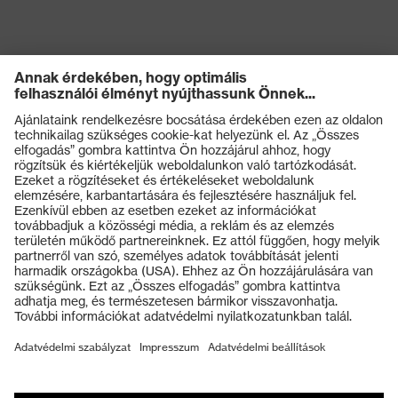
Mechanikus
kockázatokkal
Energiaelnyelési képesség a
szembeni
sarokrészen (E)
védelem
Védelmi osztály
S1
Talp
uvex 1 G2
Termékek
uvex climazone, uvex
Védőszemüvegek
uvex technológia
medicare+, uvexi i-PUREnrj,
Védősisakok
uvex xenova® rendszer
Védőkesztyűk
Záródás
Cipőfűző
Munkavédelmi lábbeli
uvex xenova® műanyag
Személyre szabott egyéni védőeszközök
Kapli
orrbetét
Légzésvédő álarcok