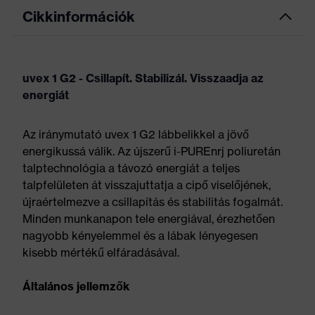
Cikkinformációk
uvex 1 G2 - Csillapít. Stabilizál. Visszaadja az
energiát
Az iránymutató uvex 1 G2 lábbelikkel a jövő
energikussá válik. Az újszerű i-PUREnrj poliuretán
talptechnológia a távozó energiát a teljes
talpfelületen át visszajuttatja a cipő viselőjének,
újraértelmezve a csillapítás és stabilitás fogalmát.
Minden munkanapon tele energiával, érezhetően
nagyobb kényelemmel és a lábak lényegesen
kisebb mértékű elfáradásával.
Általános jellemzők