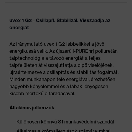
uvex 1 G2 - Csillapít. Stabilizál. Visszaadja az
energiát
Az iránymutató uvex 1 G2 lábbelikkel a jövő
energikussá válik. Az újszerű i-PUREnrj poliuretán
talptechnológia a távozó energiát a teljes
talpfelületen át visszajuttatja a cipő viselőjének,
újraértelmezve a csillapítás és stabilitás fogalmát.
Minden munkanapon tele energiával, érezhetően
nagyobb kényelemmel és a lábak lényegesen
kisebb mértékű elfáradásával.
Általános jellemzők
Különösen könnyű S1 munkavédelmi szandál
Alkalmas a krómallergiások számára, mivel