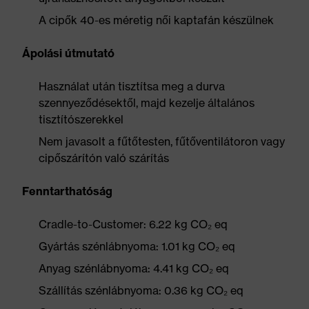
A cipők 40-es méretig női kaptafán készülnek
Ápolási útmutató
Használat után tisztítsa meg a durva
szennyeződésektől, majd kezelje általános
tisztítószerekkel
Nem javasolt a fűtőtesten, fűtőventilátoron vagy
cipőszárítón való szárítás
Fenntarthatóság
Cradle-to-Customer: 6.22 kg CO₂ eq
Gyártás szénlábnyoma: 1.01 kg CO₂ eq
Anyag szénlábnyoma: 4.41 kg CO₂ eq
Szállítás szénlábnyoma: 0.36 kg CO₂ eq