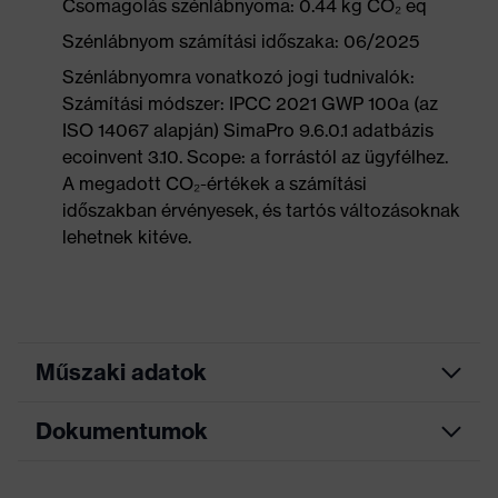
Csomagolás szénlábnyoma: 0.44 kg CO₂ eq
Szénlábnyom számítási időszaka: 06/2025
Szénlábnyomra vonatkozó jogi tudnivalók:
Számítási módszer: IPCC 2021 GWP 100a (az
ISO 14067 alapján) SimaPro 9.6.0.1 adatbázis
ecoinvent 3.10. Scope: a forrástól az ügyfélhez.
A megadott CO₂-értékek a számítási
időszakban érvényesek, és tartós változásoknak
lehetnek kitéve.
Műszaki adatok
Dokumentumok
Keresőszín
fekete, kék
(szűrő)