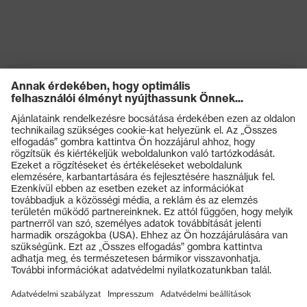
védelem
Mechanikus
kockázatokkal
Energiaelnyelési képesség a
szembeni
sarokrészen (E)
védelem
Védelmi osztály
S1
Talp
uvex 1 G2
Termékek
uvex climazone, uvex
uvex technológia
medicare+, uvexi i-PUREnrj,
Védőszemüvegek
uvex xenova® rendszer
Védősisakok
Záródás
Tépőzáras rögzítő
Védőkesztyűk
Munkavédelmi lábbeli
uvex xenova® műanyag
Kapli
orrbetét
Személyre szabott egyéni védőeszközök