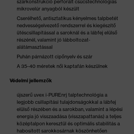
szárkonstrukció perforált csúcstechnológiás
mikrovelúr anyagból készült
Cserélhető, antisztatikus kényelmes talpbetét
nedvességelvezető rendszerrel és kiegészítő
ütéscsillapítással a saroknál és a lábfej elülső
részénél, valamint jó lábboltozat-
alátámasztással
Puhán párnázott cipőnyelv és szár
A 35–40 méretek női kaptafán készülnek
Védelmi jellemzők
újszerű uvex i-PUREnrj talptechnológia a
legjobb csillapítási tulajdonságokkal a lábfej
elülső részében és a sarokban, valamint a lépési
energia jó visszaadása (visszapattanás) a teljes
középtalpon keresztül és optimális stabilitás a
habosított sarokkosárnak köszönhetően