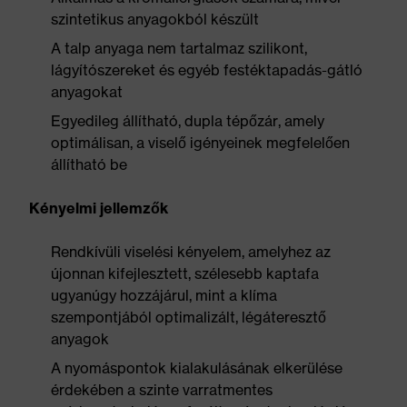
szintetikus anyagokból készült
A talp anyaga nem tartalmaz szilikont,
lágyítószereket és egyéb festéktapadás-gátló
anyagokat
Egyedileg állítható, dupla tépőzár, amely
optimálisan, a viselő igényeinek megfelelően
állítható be
Kényelmi jellemzők
Rendkívüli viselési kényelem, amelyhez az
újonnan kifejlesztett, szélesebb kaptafa
ugyanúgy hozzájárul, mint a klíma
szempontjából optimalizált, légáteresztő
anyagok
A nyomáspontok kialakulásának elkerülése
érdekében a szinte varratmentes