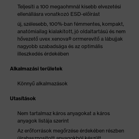
Teljesíti a 100 megaohmnál kisebb elvezetési
ellenállásra vonatkozó ESD-előírást
új, szélesebb, 100%-ban fémmentes, kompakt,
anatómiailag kialakított, jó oldaltartású és nem
hővezető uvex xenova® orrmerevítő a lábujjak
nagyobb szabadsága és az optimális
illeszkedés érdekében
Alkalmazási területek
Könnyű alkalmazások
Utasítások
Nem tartalmaz káros anyagokat a káros
anyagok listája szerint
Az erőforrások megőrzése érdekében részben
újrahasznosított anyagokból készült