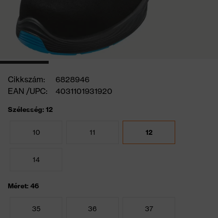
Cikkszám:
6828946
EAN /UPC:
4031101931920
Szélesség: 12
10
11
12
14
Méret: 46
35
36
37