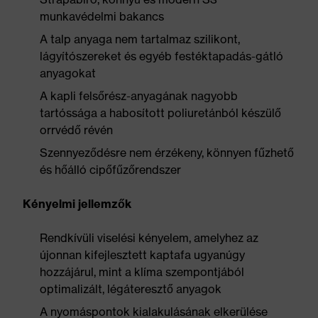
munkavédelmi bakancs
A talp anyaga nem tartalmaz szilikont,
lágyítószereket és egyéb festéktapadás-gátló
anyagokat
A kapli felsőrész-anyagának nagyobb
tartóssága a habosított poliuretánból készülő
orrvédő révén
Szennyeződésre nem érzékeny, könnyen fűzhető
és hőálló cipőfűzőrendszer
Kényelmi jellemzők
Rendkívüli viselési kényelem, amelyhez az
újonnan kifejlesztett kaptafa ugyanúgy
hozzájárul, mint a klíma szempontjából
optimalizált, légáteresztő anyagok
A nyomáspontok kialakulásának elkerülése