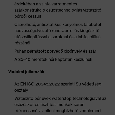
érdekében a szinte varratmentes
szárkonstrukció csúcstechnológiás víztaszító
bőrből készült
Cserélhető, antisztatikus kényelmes talpbetét
nedvességelvezető rendszerrel és kiegészítő
ütéscsillapítással a saroknál és a lábfej elülső
részénél
Puhán párnázott porvédő cipőnyelv és szár
A 35–40 méretek női kaptafán készülnek
Védelmi jellemzők
Az EN ISO 20345:2022 szerinti S3 védettségi
osztály
Víztaszító bőr uvex waterstop technológiával az
esőzéskor és tisztítási munkák során
ráfröccsenő víz elleni megbízható védelemért