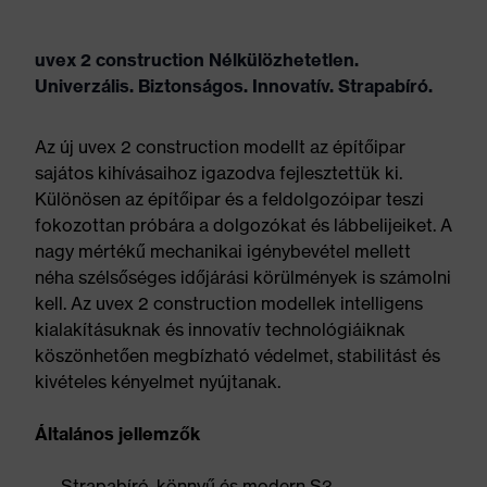
uvex 2 construction Nélkülözhetetlen.
Univerzális. Biztonságos. Innovatív. Strapabíró.
Az új uvex 2 construction modellt az építőipar
sajátos kihívásaihoz igazodva fejlesztettük ki.
Különösen az építőipar és a feldolgozóipar teszi
fokozottan próbára a dolgozókat és lábbelijeiket. A
nagy mértékű mechanikai igénybevétel mellett
néha szélsőséges időjárási körülmények is számolni
kell. Az uvex 2 construction modellek intelligens
kialakításuknak és innovatív technológiáiknak
köszönhetően megbízható védelmet, stabilitást és
kivételes kényelmet nyújtanak.
Általános jellemzők
Strapabíró, könnyű és modern S3