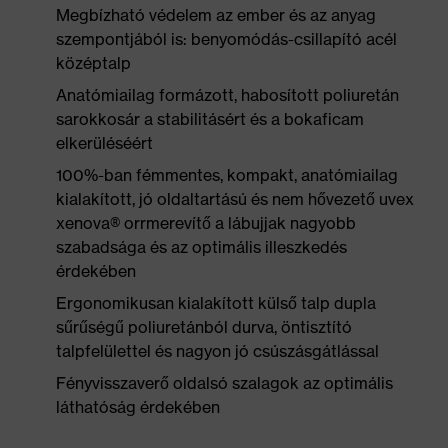
Megbízható védelem az ember és az anyag
szempontjából is: benyomódás-csillapító acél
középtalp
Anatómiailag formázott, habosított poliuretán
sarokkosár a stabilitásért és a bokaficam
elkerüléséért
100%-ban fémmentes, kompakt, anatómiailag
kialakított, jó oldaltartású és nem hővezető uvex
xenova® orrmerevítő a lábujjak nagyobb
szabadsága és az optimális illeszkedés
érdekében
Ergonomikusan kialakított külső talp dupla
sűrűségű poliuretánból durva, öntisztító
talpfelülettel és nagyon jó csúszásgátlással
Fényvisszaverő oldalsó szalagok az optimális
láthatóság érdekében