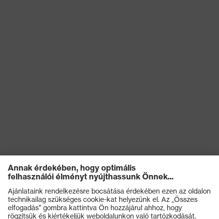
kockázatokkal
Antisztatikus (A)
szembeni
védelem
Nedvességgel
A cipő felsőrészének
szembeni
vízbejutással és vízfelvétellel
védelem
szembeni ellenállósága (WRU)
Mechanikus
Kificamodással szembeni
kockázatokkal
védelem, Energiaelnyelési
szembeni
képesség a sarokrészen (E),
védelem
Benyomódás-csillapítás (P)
Védelmi osztály
S3
Talp
uvex 2
uvex climazone, uvex
uvex technológia
waterstop, uvex medicare, uvex
xenova® rendszer