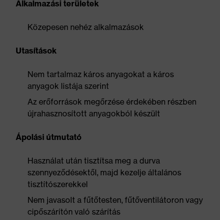
Alkalmazási területek
Közepesen nehéz alkalmazások
Utasítások
Nem tartalmaz káros anyagokat a káros
anyagok listája szerint
Az erőforrások megőrzése érdekében részben
újrahasznosított anyagokból készült
Ápolási útmutató
Használat után tisztítsa meg a durva
szennyeződésektől, majd kezelje általános
tisztítószerekkel
Nem javasolt a fűtőtesten, fűtőventilátoron vagy
cipőszárítón való szárítás