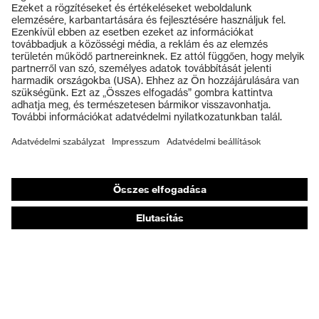
Termékek
Záródás
Cipőfűző
Védőszemüvegek
uvex xenova® műanyag
Kapli
Védősisakok
orrbetét
Védőkesztyűk
Munkavédelmi lábbeli
Személyre szabott egyéni védőeszközök
Légzésvédő álarcok
Hallásvédelem
Védő- és munkaruházat
Terméktanácsadás
Tetőtől talpig: uvex Safety Expert System
Kézvédelem: uvex Chemical Expert System