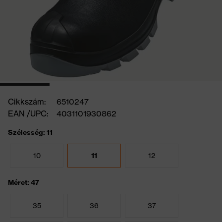
Cikkszám:
6510247
EAN /UPC:
4031101930862
Szélesség: 11
10
11
12
Méret: 47
35
36
37