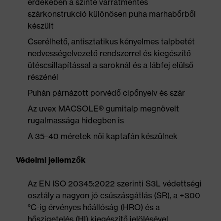
érdekében a szinte varratmentes
szárkonstrukció különösen puha marhabőrből
készült
Cserélhető, antisztatikus kényelmes talpbetét
nedvességelvezető rendszerrel és kiegészítő
ütéscsillapítással a saroknál és a lábfej elülső
részénél
Puhán párnázott porvédő cipőnyelv és szár
Az uvex MACSOLE® gumitalp megnövelt
rugalmassága hidegben is
A 35–40 méretek női kaptafán készülnek
Védelmi jellemzők
Az EN ISO 20345:2022 szerinti S3L védettségi
osztály a nagyon jó csúszásgátlás (SR), a +300
°C-ig érvényes hőállóság (HRO) és a
hőszigetelés (HI) kiegészítő jelölésével