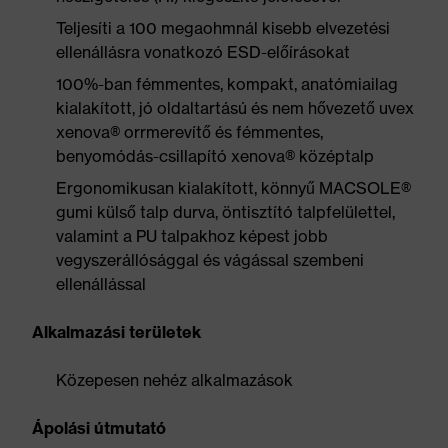
Teljesíti a 100 megaohmnál kisebb elvezetési
ellenállásra vonatkozó ESD-előírásokat
100%-ban fémmentes, kompakt, anatómiailag
kialakított, jó oldaltartású és nem hővezető uvex
xenova® orrmerevítő és fémmentes,
benyomódás-csillapító xenova® középtalp
Ergonomikusan kialakított, könnyű MACSOLE®
gumi külső talp durva, öntisztító talpfelülettel,
valamint a PU talpakhoz képest jobb
vegyszerállósággal és vágással szembeni
ellenállással
Alkalmazási területek
Közepesen nehéz alkalmazások
Ápolási útmutató