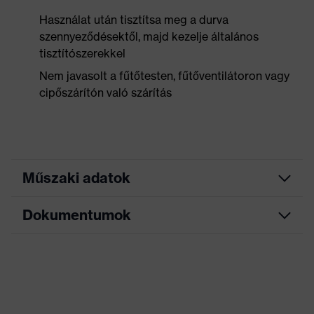
Használat után tisztítsa meg a durva
szennyeződésektől, majd kezelje általános
tisztítószerekkel
Nem javasolt a fűtőtesten, fűtőventilátoron vagy
cipőszárítón való szárítás
Műszaki adatok
Dokumentumok
Keresőszín
fekete, narancssárga
(szűrő)
Mérettáblázat
Allergénekkel
kapcsolatos
Nincs adat
Adatlap
tudnivalók