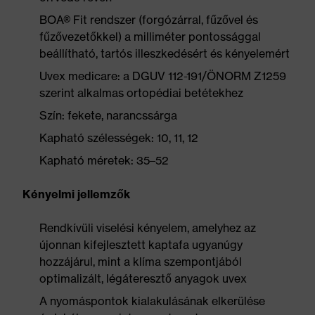
BOA® Fit rendszer (forgózárral, fűzővel és
fűzővezetőkkel) a milliméter pontossággal
beállítható, tartós illeszkedésért és kényelemért
Uvex medicare: a DGUV 112-191/ÖNORM Z1259
szerint alkalmas ortopédiai betétekhez
Szín: fekete, narancssárga
Kapható szélességek: 10, 11, 12
Kapható méretek: 35–52
Kényelmi jellemzők
Rendkívüli viselési kényelem, amelyhez az
újonnan kifejlesztett kaptafa ugyanúgy
hozzájárul, mint a klíma szempontjából
optimalizált, légáteresztő anyagok uvex
A nyomáspontok kialakulásának elkerülése