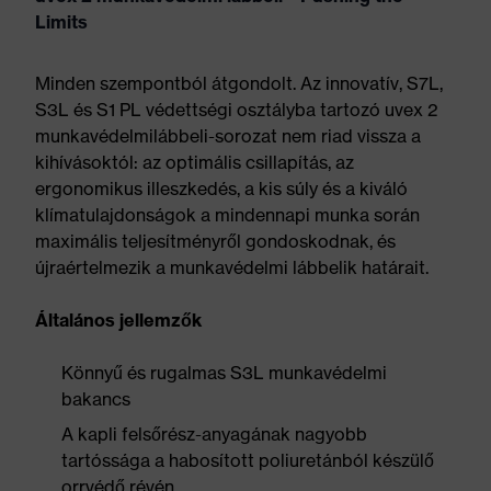
Limits
Minden szempontból átgondolt. Az innovatív, S7L,
S3L és S1 PL védettségi osztályba tartozó uvex 2
munkavédelmilábbeli-sorozat nem riad vissza a
kihívásoktól: az optimális csillapítás, az
ergonomikus illeszkedés, a kis súly és a kiváló
klímatulajdonságok a mindennapi munka során
maximális teljesítményről gondoskodnak, és
újraértelmezik a munkavédelmi lábbelik határait.
Általános jellemzők
Könnyű és rugalmas S3L munkavédelmi
bakancs
A kapli felsőrész-anyagának nagyobb
tartóssága a habosított poliuretánból készülő
orrvédő révén