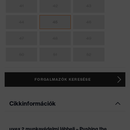
41
42
43
44
45
46
47
48
49
50
51
52
FORGALMAZÓK KERESÉSE
Cikkinformációk
uvex 2 munkavédelmi lábbeli – Pushing the