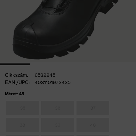
Cikkszám:
6532245
EAN /UPC:
4031101972435
Méret: 45
35
36
37
38
39
40