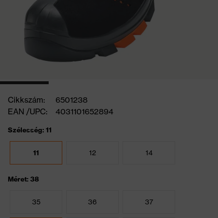
Cikkszám:
6501238
EAN /UPC:
4031101652894
Szélesség: 11
11
12
14
Méret: 38
35
36
37