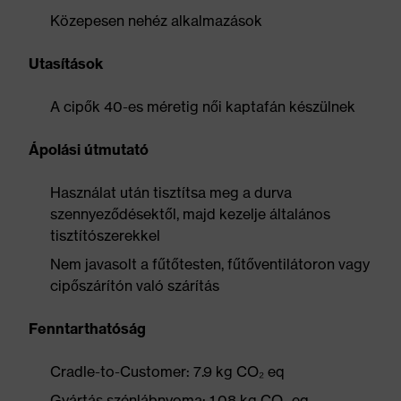
Közepesen nehéz alkalmazások
Utasítások
A cipők 40-es méretig női kaptafán készülnek
Ápolási útmutató
Használat után tisztítsa meg a durva
szennyeződésektől, majd kezelje általános
tisztítószerekkel
Nem javasolt a fűtőtesten, fűtőventilátoron vagy
cipőszárítón való szárítás
Fenntarthatóság
Cradle-to-Customer: 7.9 kg CO₂ eq
Gyártás szénlábnyoma: 1.08 kg CO₂ eq