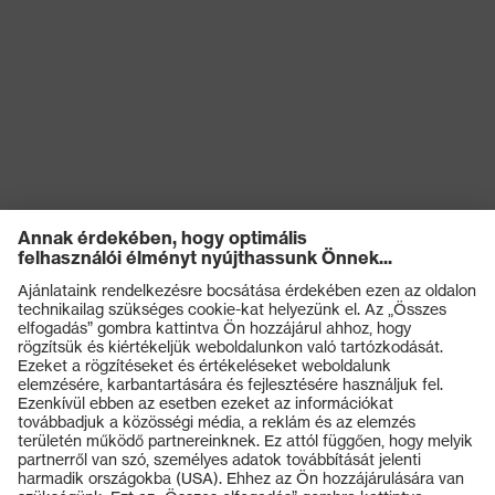
Talp
uvex 2
uvex climazone, uvex
uvex technológia
medicare+, uvex xenova®
rendszer
Rugalmas cipőfűző
Záródás
gyorszáródással
uvex xenova® műanyag
Kapli
orrbetét
Termékek
Védőszemüvegek
Védősisakok
Védőkesztyűk