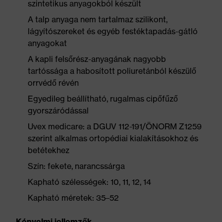
szintetikus anyagokból készült
A talp anyaga nem tartalmaz szilikont,
lágyítószereket és egyéb festéktapadás-gátló
anyagokat
A kapli felsőrész-anyagának nagyobb
tartóssága a habosított poliuretánból készülő
orrvédő révén
Egyedileg beállítható, rugalmas cipőfűző
gyorszáródással
Uvex medicare: a DGUV 112-191/ÖNORM Z1259
szerint alkalmas ortopédiai kialakításokhoz és
betétekhez
Szín: fekete, narancssárga
Kapható szélességek: 10, 11, 12, 14
Kapható méretek: 35–52
Kényelmi jellemzők