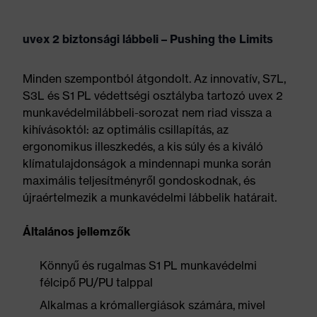
uvex 2 biztonsági lábbeli – Pushing the Limits
Minden szempontból átgondolt. Az innovatív, S7L,
S3L és S1 PL védettségi osztályba tartozó uvex 2
munkavédelmilábbeli-sorozat nem riad vissza a
kihívásoktól: az optimális csillapítás, az
ergonomikus illeszkedés, a kis súly és a kiváló
klímatulajdonságok a mindennapi munka során
maximális teljesítményről gondoskodnak, és
újraértelmezik a munkavédelmi lábbelik határait.
Általános jellemzők
Könnyű és rugalmas S1 PL munkavédelmi
félcipő PU/PU talppal
Alkalmas a krómallergiások számára, mivel