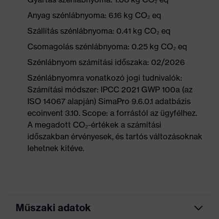
Anyag szénlábnyoma: 6.16 kg CO₂ eq
Szállítás szénlábnyoma: 0.41 kg CO₂ eq
Csomagolás szénlábnyoma: 0.25 kg CO₂ eq
Szénlábnyom számítási időszaka: 02/2026
Szénlábnyomra vonatkozó jogi tudnivalók:
Számítási módszer: IPCC 2021 GWP 100a (az
ISO 14067 alapján) SimaPro 9.6.0.1 adatbázis
ecoinvent 3.10. Scope: a forrástól az ügyfélhez.
A megadott CO₂-értékek a számítási
időszakban érvényesek, és tartós változásoknak
lehetnek kitéve.
Műszaki adatok