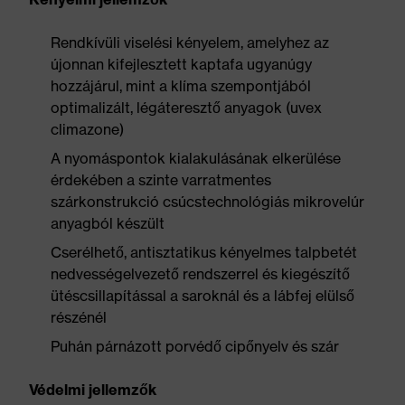
Rendkívüli viselési kényelem, amelyhez az
újonnan kifejlesztett kaptafa ugyanúgy
hozzájárul, mint a klíma szempontjából
optimalizált, légáteresztő anyagok (uvex
climazone)
A nyomáspontok kialakulásának elkerülése
érdekében a szinte varratmentes
szárkonstrukció csúcstechnológiás mikrovelúr
anyagból készült
Cserélhető, antisztatikus kényelmes talpbetét
nedvességelvezető rendszerrel és kiegészítő
ütéscsillapítással a saroknál és a lábfej elülső
részénél
Puhán párnázott porvédő cipőnyelv és szár
Védelmi jellemzők