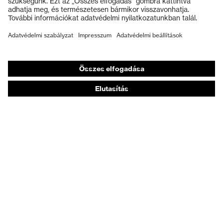
Munkavédelmi lábbeli
Személyre szabott egyéni védőeszközök
Légzésvédő álarcok
Hallásvédelem
Védő- és munkaruházat
Terméktanácsadás
Tetőtől talpig: uvex Safety Expert System
Kézvédelem: uvex Chemical Expert System
Légzésvédelem: uvex Respiratory Expert System
Szemvédelem: Védőszemüveg-konfigurátor
Technológiák
Díjak