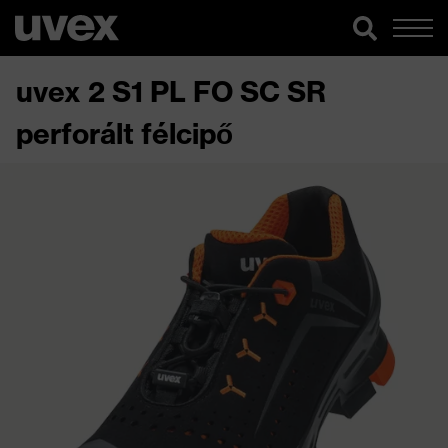
uvex 2 S1 PL FO SC SR
perforált félcipő