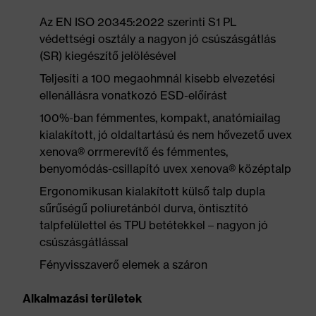
Az EN ISO 20345:2022 szerinti S1 PL
védettségi osztály a nagyon jó csúszásgátlás
(SR) kiegészítő jelölésével
Teljesíti a 100 megaohmnál kisebb elvezetési
ellenállásra vonatkozó ESD-előírást
100%-ban fémmentes, kompakt, anatómiailag
kialakított, jó oldaltartású és nem hővezető uvex
xenova® orrmerevítő és fémmentes,
benyomódás-csillapító uvex xenova® középtalp
Ergonomikusan kialakított külső talp dupla
sűrűségű poliuretánból durva, öntisztító
talpfelülettel és TPU betétekkel – nagyon jó
csúszásgátlással
Fényvisszaverő elemek a száron
Alkalmazási területek