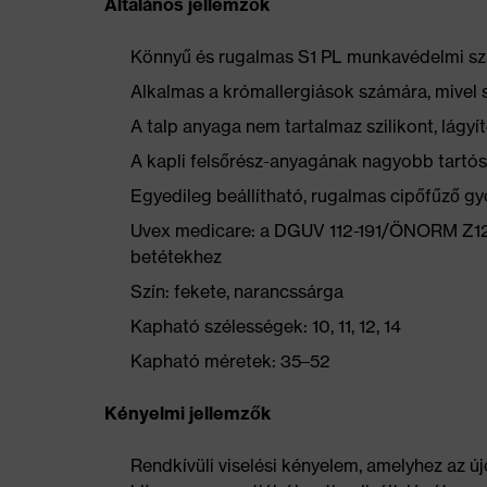
Általános jellemzők
Könnyű és rugalmas S1 PL munkavédelmi sz
Alkalmas a krómallergiások számára, mivel 
A talp anyaga nem tartalmaz szilikont, lág
A kapli felsőrész-anyagának nagyobb tartós
Egyedileg beállítható, rugalmas cipőfűző gy
Uvex medicare: a DGUV 112-191/ÖNORM Z1259
betétekhez
Szín: fekete, narancssárga
Kapható szélességek: 10, 11, 12, 14
Kapható méretek: 35–52
Kényelmi jellemzők
Rendkívüli viselési kényelem, amelyhez az új