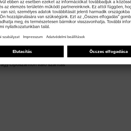
ződésektől, majd kezelje általános tisztítószerekkel
vagy cipőszárítón való szárítás