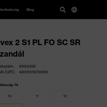
tarthatóság
Blog
vex 2 S1 PL FO SC SR
zandál
kkszám:
6500452
AN /UPC:
4031101670058
élesség: 14
10
11
12