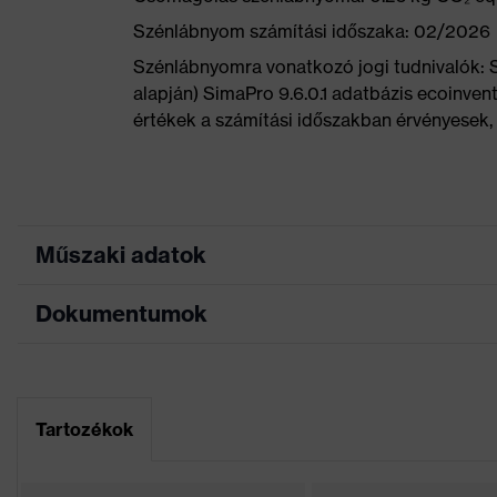
Szénlábnyom számítási időszaka: 02/2026
Szénlábnyomra vonatkozó jogi tudnivalók:
alapján) SimaPro 9.6.0.1 adatbázis ecoinvent
értékek a számítási időszakban érvényesek, 
Műszaki adatok
Dokumentumok
Keresőszín (szűrő)
fekete, narancssár
Allergénekkel kapcsolatos
Krómallergiások sz
Mérettáblázat
tudnivalók
Adatlap
Tartozékok
Puha bélésű cipőny
Kivitel
hagyó talp, Talpba 