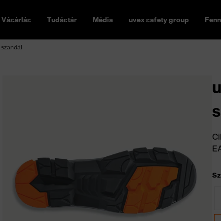
Vásárlás
Tudástár
Média
uvex safety group
Fenn
 szandál
u
s
Ci
E
Sz