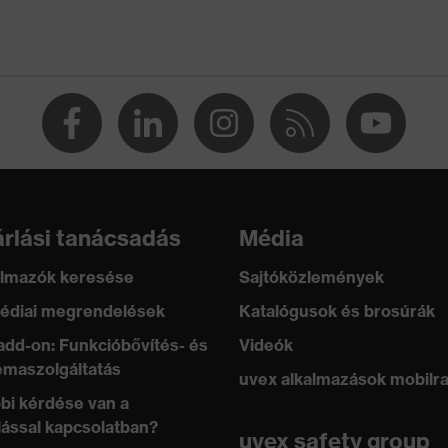
2 + A1:2024
eli
rlási tanácsadás
Média
isebb elvezetési ellenállásnak köszönhetően teljesíti az
ltöltésre (ESD) vonatkozó előírásokat
lmazók keresése
Sajtóközlemények
édiai megrendelések
Katalógusok és brosúrák
add-on: Funkcióbővítés- és
Videók
maszolgáltatás
uvex alkalmazások mobilr
bi kérdése van a
l szembeni ellenállóság (FO)
lással kapcsolatban?
uvex safety group