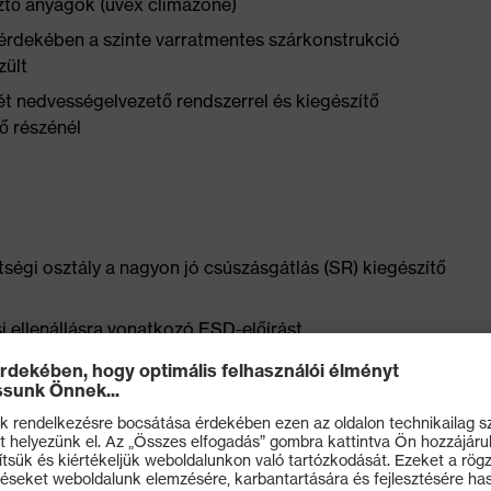
sztő anyagok (uvex climazone)
érdekében a szinte varratmentes szárkonstrukció
zült
ét nedvességelvezető rendszerrel és kiegészítő
ső részénél
ségi osztály a nagyon jó csúszásgátlás (SR) kiegészítő
i ellenállásra vonatkozó ESD-előírást
kialakított, jó oldaltartású és nem hővezető uvex
ódás-csillapító uvex xenova® középtalp
űrűségű poliuretánból durva, öntisztító talpfelülettel és
l