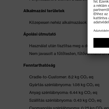
Alkalmazási területek
Közepesen nehéz alkalmazások
Ápolási útmutató
Használat után tisztítsa meg a durva szennye
Nem javasolt a fűtőtesten, fűtőventilátoron 
Fenntarthatóság
Cradle-to-Customer: 8.2 kg CO₂ eq
Gyártás szénlábnyoma: 1.08 kg CO₂ eq
Anyag szénlábnyoma: 6.44 kg CO₂ eq
Szállítás szénlábnyoma: 0.43 kg CO₂ eq
Csomagolás szénlábnyoma: 0.25 kg CO₂ eq