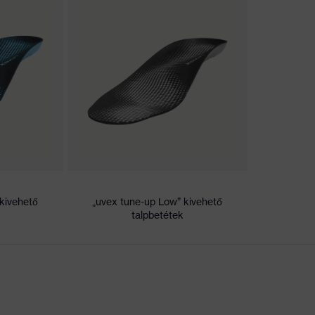
2017 „Innováció, kiváló minőség, dizájn, praktikum,
 Award „2017 legjobb terméke”
a® köztes betét
akomfort talpbetét
kivehető
„uvex tune-up Low” kivehető
talpbetétek
 lábbeli
poliuretán (PU/PU)