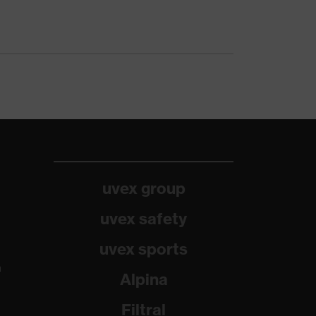
uvex group
uvex safety
uvex sports
a
Alpina
Filtral