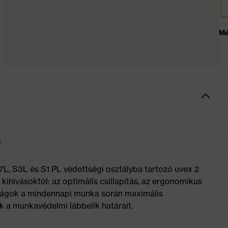
Mé
s
7L, S3L és S1 PL védettségi osztályba tartozó uvex 2
kihívásoktól: az optimális csillapítás, az ergonomikus
donságok a mindennapi munka során maximális
k a munkavédelmi lábbelik határait.