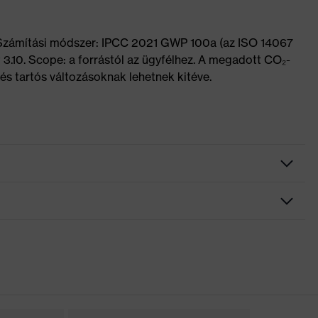
 Számítási módszer: IPCC 2021 GWP 100a (az ISO 14067
 3.10. Scope: a forrástól az ügyfélhez. A megadott CO₂-
és tartós változásoknak lehetnek kitéve.
ga
ámára is alkalmas
elv, Bordázott járótalp, Puha bélésű szárperem, Nyomot nem
integrált sarokvédő, Zárt sarokrész