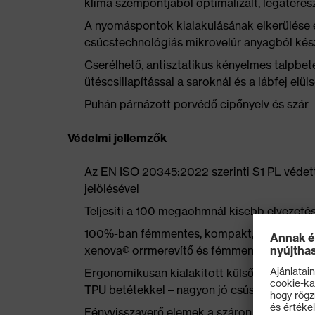
klíma szempontjából optimalizált, légátere
A nyomáspontok kialakulásának elkerülése 
csúcstechnológiás mikrovelúr anyagból kés
Cserélhető, antisztatikus kényelmes talpbet
ütéscsillapítással a saroknál és a lábfej elül
Puhán párnázott porvédő cipőnyelv és szár
Védelmi jellemzők
Az EN ISO 20345:2022 szerinti S1 PL védett
jelölésével
Teljesíti a 100 megaohmnál kisebb elvezetés
100%-ban fémmentes, kompakt, anatómiailag 
xenova® orrmerevítő és fémmentes, benyom
Ergonomikusan kialakított külső talp dupla s
TPU betétekkel – nagyon jó csúszásgátlássa
Fényvisszaverő elemek a száron