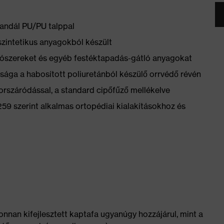
andál PU/PU talppal
szintetikus anyagokból készült
yítószereket és egyéb festéktapadás-gátló anyagokat
sága a habosított poliuretánból készülő orrvédő révén
orszáródással, a standard cipőfűző mellékelve
 szerint alkalmas ortopédiai kialakításokhoz és
onnan kifejlesztett kaptafa ugyanúgy hozzájárul, mint a