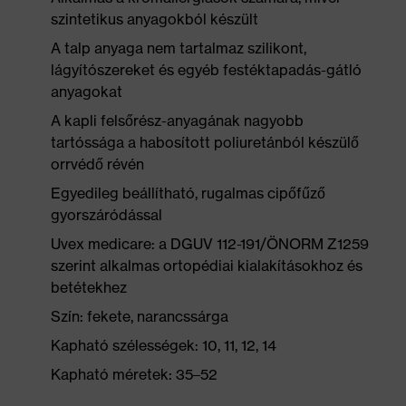
szintetikus anyagokból készült
A talp anyaga nem tartalmaz szilikont,
lágyítószereket és egyéb festéktapadás-gátló
anyagokat
A kapli felsőrész-anyagának nagyobb
tartóssága a habosított poliuretánból készülő
orrvédő révén
Egyedileg beállítható, rugalmas cipőfűző
gyorszáródással
Uvex medicare: a DGUV 112-191/ÖNORM Z1259
szerint alkalmas ortopédiai kialakításokhoz és
betétekhez
Szín: fekete, narancssárga
Kapható szélességek: 10, 11, 12, 14
Kapható méretek: 35–52