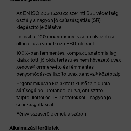
Az EN ISO 20345:2022 szerinti S3L védettségi
osztály a nagyon jó csúszásgátlás (SR)
kiegészítő jelölésével
Teljesíti a 100 megaohmnál kisebb elvezetési
ellenállásra vonatkozó ESD-előírást
100%-ban fémmentes, kompakt, anatómiailag
kialakított, jó oldaltartású és nem hővezető uvex
xenova® orrmerevítő és fémmentes,
benyomódás-csillapító uvex xenova® középtalp
Ergonomikusan kialakított külső talp dupla
sűrűségű poliuretánból durva, öntisztító
talpfelülettel és TPU betétekkel – nagyon jó
csúszásgátlással
Fényvisszaverő elemek a száron
Alkalmazási területek