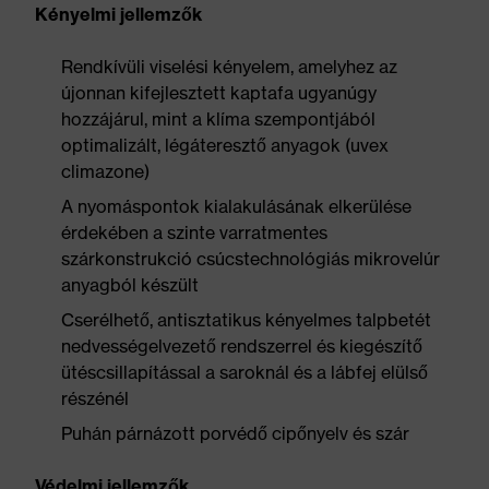
Kényelmi jellemzők
Rendkívüli viselési kényelem, amelyhez az
újonnan kifejlesztett kaptafa ugyanúgy
hozzájárul, mint a klíma szempontjából
optimalizált, légáteresztő anyagok (uvex
climazone)
A nyomáspontok kialakulásának elkerülése
érdekében a szinte varratmentes
szárkonstrukció csúcstechnológiás mikrovelúr
anyagból készült
Cserélhető, antisztatikus kényelmes talpbetét
nedvességelvezető rendszerrel és kiegészítő
ütéscsillapítással a saroknál és a lábfej elülső
részénél
Puhán párnázott porvédő cipőnyelv és szár
Védelmi jellemzők