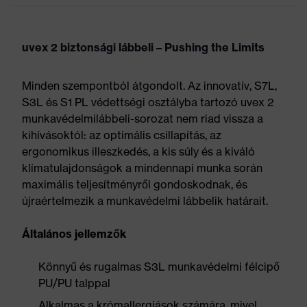
uvex 2 biztonsági lábbeli – Pushing the Limits
Minden szempontból átgondolt. Az innovatív, S7L,
S3L és S1 PL védettségi osztályba tartozó uvex 2
munkavédelmilábbeli-sorozat nem riad vissza a
kihívásoktól: az optimális csillapítás, az
ergonomikus illeszkedés, a kis súly és a kiváló
klímatulajdonságok a mindennapi munka során
maximális teljesítményről gondoskodnak, és
újraértelmezik a munkavédelmi lábbelik határait.
Általános jellemzők
Könnyű és rugalmas S3L munkavédelmi félcipő
PU/PU talppal
Alkalmas a krómallergiások számára, mivel