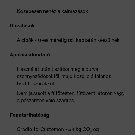
Közepesen nehéz alkalmazások
Utasítások
A cipők 40-es méretig női kaptafán készülnek
Ápolási útmutató
Használat után tisztítsa meg a durva
szennyeződésektől, majd kezelje általános
tisztítószerekkel
Nem javasolt a fűtőtesten, fűtőventilátoron vagy
cipőszárítón való szárítás
Fenntarthatóság
Cradle-to-Customer: 7.94 kg CO₂ eq