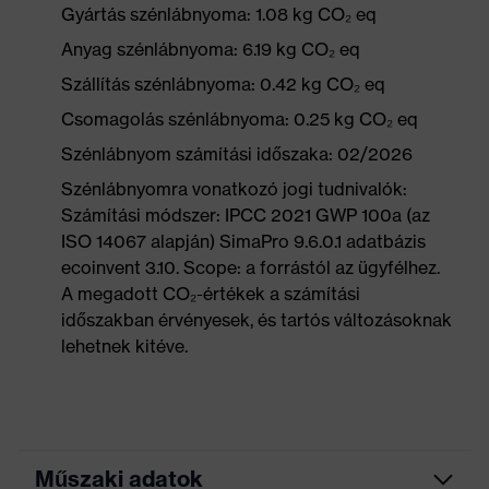
Gyártás szénlábnyoma: 1.08 kg CO₂ eq
Anyag szénlábnyoma: 6.19 kg CO₂ eq
Szállítás szénlábnyoma: 0.42 kg CO₂ eq
Csomagolás szénlábnyoma: 0.25 kg CO₂ eq
Szénlábnyom számítási időszaka: 02/2026
Szénlábnyomra vonatkozó jogi tudnivalók:
Számítási módszer: IPCC 2021 GWP 100a (az
ISO 14067 alapján) SimaPro 9.6.0.1 adatbázis
ecoinvent 3.10. Scope: a forrástól az ügyfélhez.
A megadott CO₂-értékek a számítási
időszakban érvényesek, és tartós változásoknak
lehetnek kitéve.
Műszaki adatok