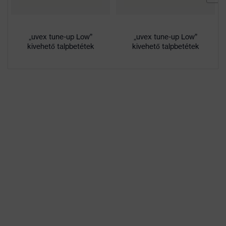
terméke”
Jelölés
„uvex tune-up Low”
„uvex tune-up Low”
uvex 2
termékcsalád
kivehető talpbetétek
kivehető talpbetétek
Áthatolással
nemfém uvex xenova® köztes
szembeni
betét
ellenállás
uvex 1/uvex 2 klímakomfort
Belső talprész
talpbetét
Bélés
Distance-Mesh
Nem
Női, Férfi
Szállítási
1 pár munkavédelmi lábbeli
terjedelem
kétfajta sűrűségű poliuretán