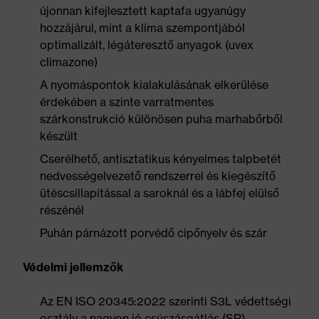
újonnan kifejlesztett kaptafa ugyanúgy
hozzájárul, mint a klíma szempontjából
optimalizált, légáteresztő anyagok (uvex
climazone)
A nyomáspontok kialakulásának elkerülése
érdekében a szinte varratmentes
szárkonstrukció különösen puha marhabőrből
készült
Cserélhető, antisztatikus kényelmes talpbetét
nedvességelvezető rendszerrel és kiegészítő
ütéscsillapítással a saroknál és a lábfej elülső
részénél
Puhán párnázott porvédő cipőnyelv és szár
Védelmi jellemzők
Az EN ISO 20345:2022 szerinti S3L védettségi
osztály a nagyon jó csúszásgátlás (SR)