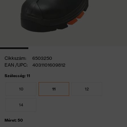
Cikkszám:
6503250
EAN /UPC:
4031101609812
Szélesség: 11
10
11
12
14
Méret: 50