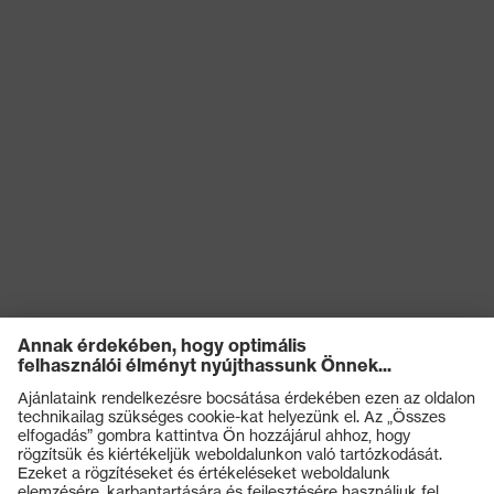
(ESD) vonatkozó előírásokat
Terméktípus
Csizma
Csúszásgátlás
SRC
Kémiai
kockázatokkal
Olajjal és benzinnel szembeni
szembeni
ellenállóság (FO)
védelem
Elektromos
kockázatokkal
Antisztatikus (A)
szembeni
védelem
Nedvességgel
A cipő felsőrészének
szembeni
vízbejutással és vízfelvétellel
védelem
szembeni ellenállósága (WRU)
Termékek