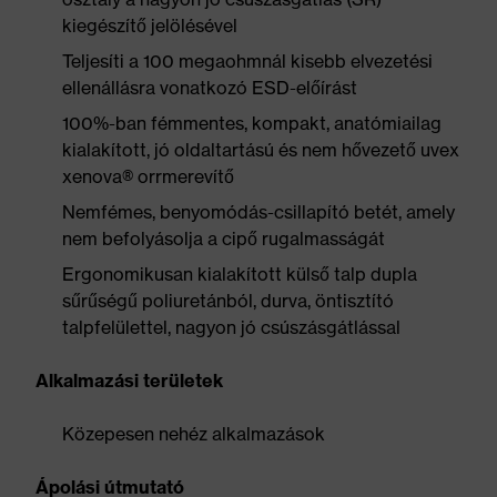
kiegészítő jelölésével
Teljesíti a 100 megaohmnál kisebb elvezetési
ellenállásra vonatkozó ESD-előírást
100%-ban fémmentes, kompakt, anatómiailag
kialakított, jó oldaltartású és nem hővezető uvex
xenova® orrmerevítő
Nemfémes, benyomódás-csillapító betét, amely
nem befolyásolja a cipő rugalmasságát
Ergonomikusan kialakított külső talp dupla
sűrűségű poliuretánból, durva, öntisztító
talpfelülettel, nagyon jó csúszásgátlással
Alkalmazási területek
Közepesen nehéz alkalmazások
Ápolási útmutató