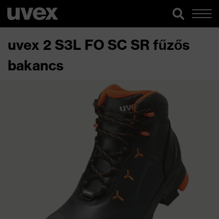
uvex 2 S3L FO SC SR fűzős
bakancs