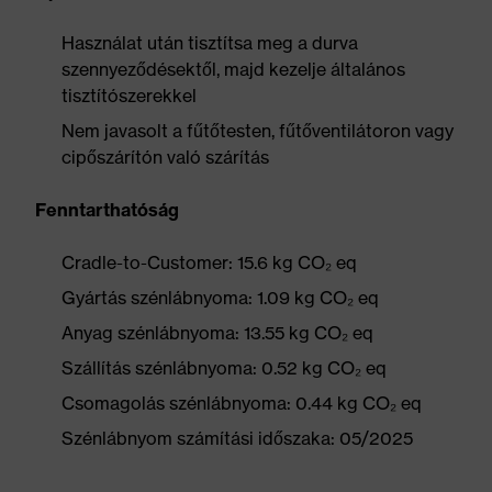
Használat után tisztítsa meg a durva
szennyeződésektől, majd kezelje általános
tisztítószerekkel
Nem javasolt a fűtőtesten, fűtőventilátoron vagy
cipőszárítón való szárítás
Fenntarthatóság
Cradle-to-Customer: 15.6 kg CO₂ eq
Gyártás szénlábnyoma: 1.09 kg CO₂ eq
Anyag szénlábnyoma: 13.55 kg CO₂ eq
Szállítás szénlábnyoma: 0.52 kg CO₂ eq
Csomagolás szénlábnyoma: 0.44 kg CO₂ eq
Szénlábnyom számítási időszaka: 05/2025