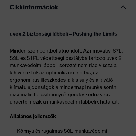
Cikkinformációk
uvex 2 biztonsági lábbeli – Pushing the Limits
Minden szempontból átgondolt. Az innovatív, S7L,
S3L és S1 PL védettségi osztályba tartozó uvex 2
munkavédelmilábbeli-sorozat nem riad vissza a
kihívásoktól: az optimális csillapítás, az
ergonomikus illeszkedés, a kis súly és a kiváló
klímatulajdonságok a mindennapi munka során
maximális teljesítményről gondoskodnak, és
újraértelmezik a munkavédelmi lábbelik határait.
Általános jellemzők
Könnyű és rugalmas S3L munkavédelmi