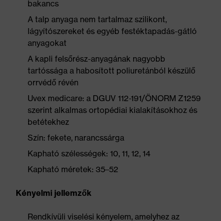
bakancs
A talp anyaga nem tartalmaz szilikont,
lágyítószereket és egyéb festéktapadás-gátló
anyagokat
A kapli felsőrész-anyagának nagyobb
tartóssága a habosított poliuretánból készülő
orrvédő révén
Uvex medicare: a DGUV 112-191/ÖNORM Z1259
szerint alkalmas ortopédiai kialakításokhoz és
betétekhez
Szín: fekete, narancssárga
Kapható szélességek: 10, 11, 12, 14
Kapható méretek: 35–52
Kényelmi jellemzők
Rendkívüli viselési kényelem, amelyhez az