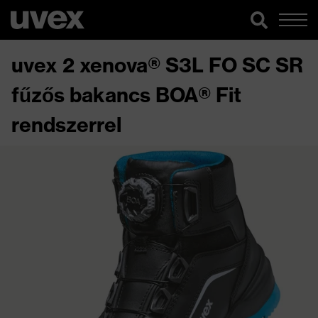
uvex 2 xenova® S3L FO SC SR
fűzős bakancs BOA® Fit
rendszerrel