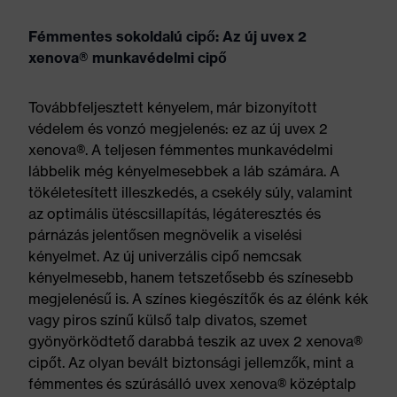
Fémmentes sokoldalú cipő: Az új uvex 2
xenova® munkavédelmi cipő
Továbbfeljesztett kényelem, már bizonyított
védelem és vonzó megjelenés: ez az új uvex 2
xenova®. A teljesen fémmentes munkavédelmi
lábbelik még kényelmesebbek a láb számára. A
tökéletesített illeszkedés, a csekély súly, valamint
az optimális ütéscsillapítás, légáteresztés és
párnázás jelentősen megnövelik a viselési
kényelmet. Az új univerzális cipő nemcsak
kényelmesebb, hanem tetszetősebb és színesebb
megjelenésű is. A színes kiegészítők és az élénk kék
vagy piros színű külső talp divatos, szemet
gyönyörködtető darabbá teszik az uvex 2 xenova®
cipőt. Az olyan bevált biztonsági jellemzők, mint a
fémmentes és szúrásálló uvex xenova® középtalp