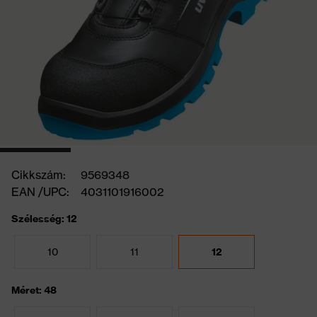
Cikkszám:
9569348
EAN /UPC:
4031101916002
Szélesség: 12
10
11
12
Méret: 48