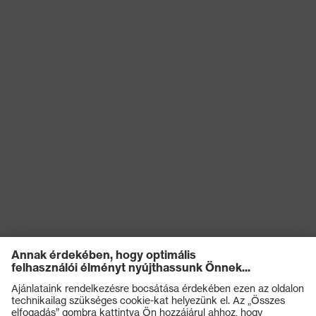
szembeni
képesség a sarokrészen (E),
védelem
Benyomódás-csillapítás (P)
Védelmi osztály
S3
Talp
uvex 2 xenova®
uvex climazone, uvex
uvex technológia
medicare+, uvex xenova®
rendszer
Záródás
BOA® Fit System
uvex xenova® műanyag
Kapli
orrbetét