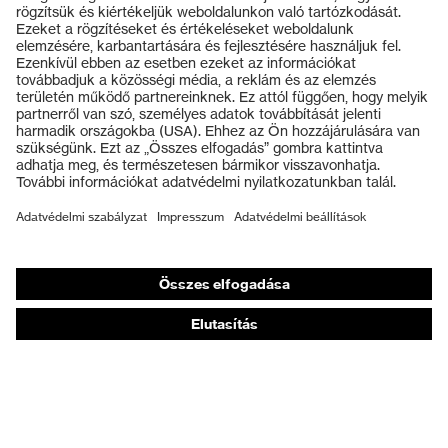
Termékek
Védőszemüvegek
Védősisakok
Védőkesztyűk
Munkavédelmi lábbeli
Személyre szabott egyéni védőeszközök
Légzésvédő álarcok
Hallásvédelem
Védő- és munkaruházat
Terméktanácsadás
Tetőtől talpig: uvex Safety Expert System