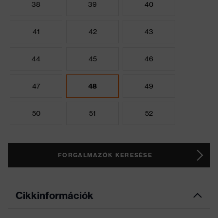
38
39
40
41
42
43
44
45
46
47
48
49
50
51
52
FORGALMAZÓK KERESÉSE
Cikkinformációk