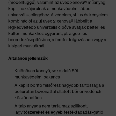
(modellfüggő), valamint az uvex xenova® műanyag
kapli, hozzájárulnak a munkavédelmi lábbeli
univerzális jellegéhez. A védelem, stílus és kényelem
kombinációi az új uvex 2 xenova® lábbelit a
legkedveltebb univerzális cipővé avatják beltéri és
kültéri munkákhoz egyaránt, pl. a gép- és
berendezésépítésben, a fémfeldolgozásban vagy a
kisipari munkáknál.
Általános jellemzők
Különösen könnyű, sokoldalú S3L
munkavédelmi bakancs
A kaplit borító felsőrész nagyobb tartóssága a
poliuretán bevonattal ellátott bőr orrvédőnek
köszönhetően
A talp anyaga nem tartalmaz szilikont,
lágyítószereket és egyéb festéktapadás-gátló