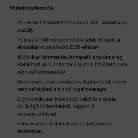
Védelmi jellemzők
Az EN ISO 20345:2022 szerinti S3L védettségi
osztály
Teljesíti a 100 megaohmnál kisebb elvezetési
ellenállásra vonatkozó ESD-előírást
100%-ban fémmentes, kompakt, anatómiailag
kialakított, jó oldaltartású és nem hővezető uvex
xenova® orrmerevítő
Nemfémes, benyomódás-csillapító betét, amely
nem befolyásolja a cipő rugalmasságát
Ergonomikusan kialakított külső talp dupla
sűrűségű poliuretánból, nagyon jó
csúszásgátlással
Fényvisszaverő elemek a jobb láthatóság
érdekében