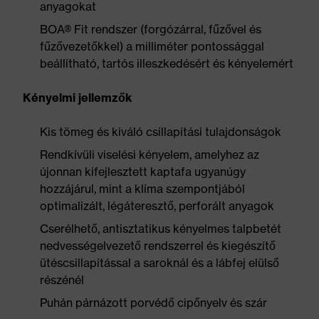
anyagokat
BOA® Fit rendszer (forgózárral, fűzővel és
fűzővezetőkkel) a milliméter pontossággal
beállítható, tartós illeszkedésért és kényelemért
Kényelmi jellemzők
Kis tömeg és kiváló csillapítási tulajdonságok
Rendkívüli viselési kényelem, amelyhez az
újonnan kifejlesztett kaptafa ugyanúgy
hozzájárul, mint a klíma szempontjából
optimalizált, légáteresztő, perforált anyagok
Cserélhető, antisztatikus kényelmes talpbetét
nedvességelvezető rendszerrel és kiegészítő
ütéscsillapítással a saroknál és a lábfej elülső
részénél
Puhán párnázott porvédő cipőnyelv és szár