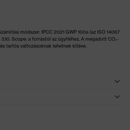
 Számítási módszer: IPCC 2021 GWP 100a (az ISO 14067
 3.10. Scope: a forrástól az ügyfélhez. A megadott CO₂-
és tartós változásoknak lehetnek kitéve.
bélésű szár, Bordázott járótalp, Fényvisszaverő elemek,
lpba integrált sarokvédő, Zárt sarokrész, Puha bélésű