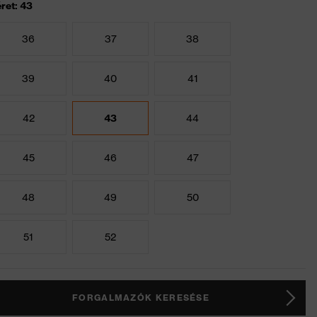
ret: 43
36
37
38
39
40
41
42
43
44
45
46
47
48
49
50
51
52
FORGALMAZÓK KERESÉSE