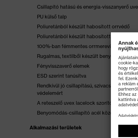
Csillapító hatású és energia-visszanyerő uv
PU külső talp
Poliuretánból készült habosított orrvédő
Poliuretánból készült habosított sarokkosár
100%-ban fémmentes orrmerevítő
Rugalmas, textilből készült benyomódás-csi
Fényvisszaverő elemek
ESD szerint tanúsítva
Rendkívül jó csillapítású, szivacsos uvex 
védelemért
A reteszelő uvex lacelock szorítókampó bizto
Benyomódás-csillapító acél középtalp
Alkalmazási területek