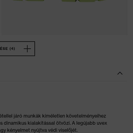
ÉSE (4)
étellel járó munkák kíméletlen követelményeihez
 és dinamikus kialakítással ötvözi. A legújabb uvex
y kényelmet nyújtva védi viselőjét.