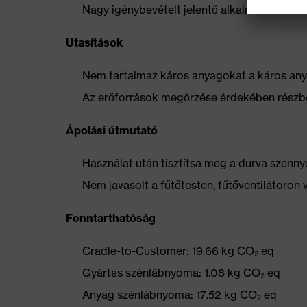
Nagy igénybevételt jelentő alkalmazásokho
Utasítások
Nem tartalmaz káros anyagokat a káros anya
Az erőforrások megőrzése érdekében részbe
Ápolási útmutató
Használat után tisztítsa meg a durva szennye
Nem javasolt a fűtőtesten, fűtőventilátoron 
Fenntarthatóság
Cradle-to-Customer: 19.66 kg CO₂ eq
Gyártás szénlábnyoma: 1.08 kg CO₂ eq
Anyag szénlábnyoma: 17.52 kg CO₂ eq