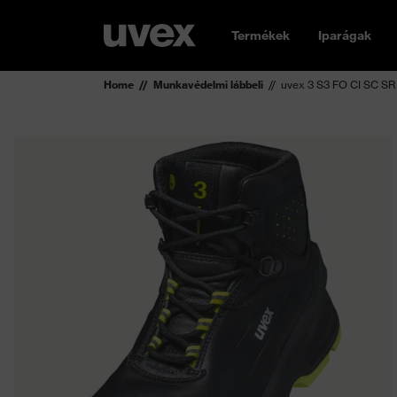
Termékek
Iparágak
Home
Munkavédelmi lábbeli
uvex 3 S3 FO CI SC SR