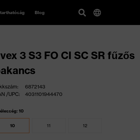
tarthatóság
Blog
vex 3 S3 FO CI SC SR fűzős
bakancs
kkszám:
6872143
AN /UPC:
4031101944470
élesség: 10
10
11
12