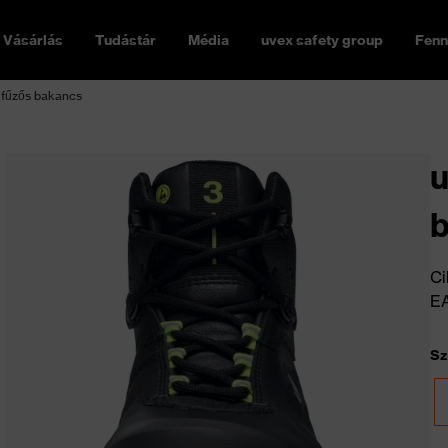
Vásárlás
Tudástár
Média
uvex safety group
Fenn
 fűzős bakancs
u
Ci
E
Sz