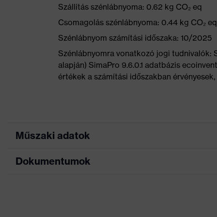
Szállítás szénlábnyoma: 0.62 kg CO₂ eq
Csomagolás szénlábnyoma: 0.44 kg CO₂ eq
Szénlábnyom számítási időszaka: 10/2025
Szénlábnyomra vonatkozó jogi tudnivalók:
alapján) SimaPro 9.6.0.1 adatbázis ecoinvent
értékek a számítási időszakban érvényesek, 
Műszaki adatok
Dokumentumok
Marketingszín
neonsárga
Keresőszín (szűrő)
fekete, sárga
Adatlap
uvex anklePro foam, Puha 
Kivitel
Nyomot nem hagyó talp, Ta