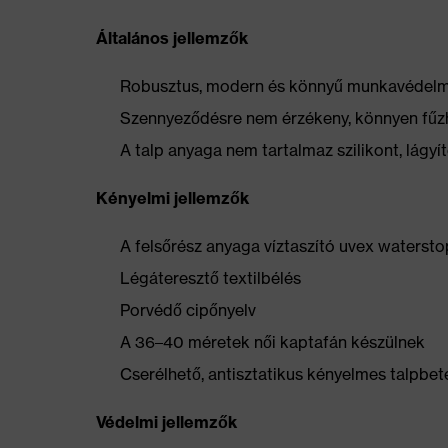
Általános jellemzők
Robusztus, modern és könnyű munkavédelmi 
Szennyeződésre nem érzékeny, könnyen fűz
A talp anyaga nem tartalmaz szilikont, lág
Kényelmi jellemzők
A felsőrész anyaga víztaszító uvex watersto
Légáteresztő textilbélés
Porvédő cipőnyelv
A 36–40 méretek női kaptafán készülnek
Cserélhető, antisztatikus kényelmes talpbeté
Védelmi jellemzők