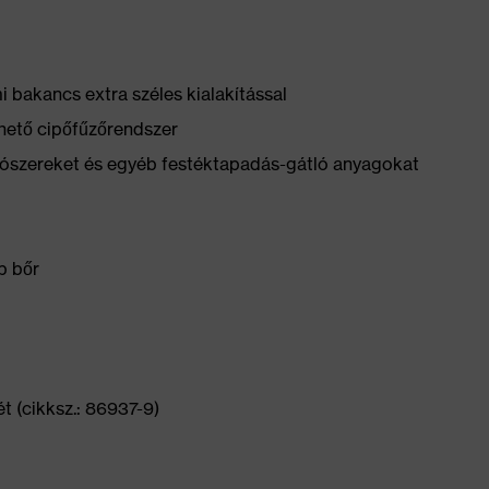
bakancs extra széles kialakítással
hető cipőfűzőrendszer
yítószereket és egyéb festéktapadás-gátló anyagokat
p bőr
t (cikksz.: 86937-9)