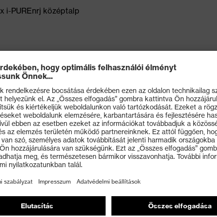
ex i-PUREnrj középtalp
llapító középtalp
anklePro bokarész a fájdalmas behatásokkal szembeni
s tartást és nagyobb stabilitást biztosít fűzéskor