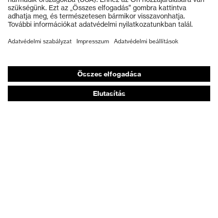
Védőkesztyűk
Munkavédelmi lábbeli
Személyre szabott egyéni védőeszközök
Légzésvédő álarcok
Hallásvédelem
Védő- és munkaruházat
Terméktanácsadás
Tetőtől talpig: uvex Safety Expert System
Kézvédelem: uvex Chemical Expert System
Légzésvédelem: uvex Respiratory Expert System
Szemvédelem: Védőszemüveg-konfigurátor
Technológiák