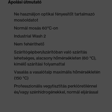
Ápolási útmutató
Ne használjon optikai fényesítőt tartalmazó
mosóoldatot
Normál mosás 60°C-on
Industrial Wash 2
Nem fehéríthető
Szárítógépben/szárítóban való szárítás
lehetséges, alacsony hőmérsékleten (60 °C),
kímélő szárítási folyamattal
Vasalás a vasalótalp maximális hőmérsékletén
(150 °C)
Professzionális vegytisztítás perklóretilénnel
és/vagy szénhidrogénekkel, normál eljárással