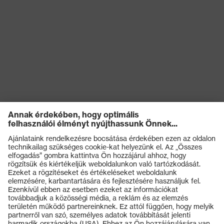
Termékek
Védőszemüvegek
Védősisakok