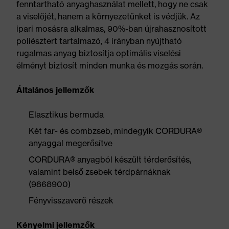
fenntartható anyaghasználat mellett, hogy ne csak
a viselőjét, hanem a környezetünket is védjük. Az
ipari mosásra alkalmas, 90%-ban újrahasznosított
poliésztert tartalmazó, 4 irányban nyújtható
rugalmas anyag biztosítja optimális viselési
élményt biztosít minden munka és mozgás során.
Általános jellemzők
Elasztikus bermuda
Két far- és combzseb, mindegyik CORDURA®
anyaggal megerősítve
CORDURA® anyagból készült térderősítés,
valamint belső zsebek térdpárnáknak
(9868900)
Fényvisszaverő részek
Kényelmi jellemzők