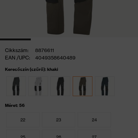
Cikkszám:
8876611
EAN /UPC:
4049358640489
Keresőszín (szűrő): khaki
Méret: 56
22
23
24
25
26
27