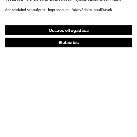
Személyre szabott egyéni védőeszközök
Légzésvédő álarcok
Hallásvédelem
Védő- és munkaruházat
Terméktanácsadás
Tetőtől talpig: uvex Safety Expert System
Kézvédelem: uvex Chemical Expert System
Légzésvédelem: uvex Respiratory Expert System
Szemvédelem: Védőszemüveg-konfigurátor
Technológiák
Díjak