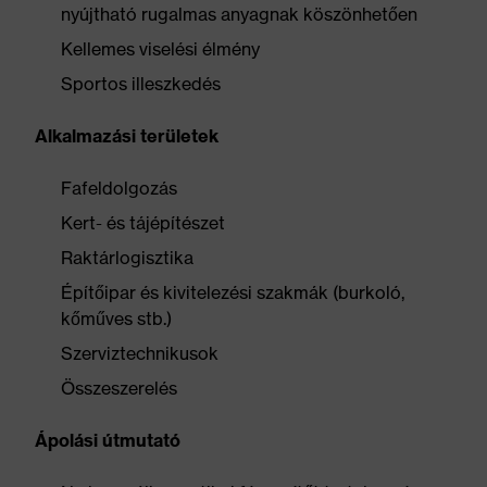
nyújtható rugalmas anyagnak köszönhetően
Kellemes viselési élmény
Sportos illeszkedés
Alkalmazási területek
Fafeldolgozás
Kert- és tájépítészet
Raktárlogisztika
Építőipar és kivitelezési szakmák (burkoló,
kőműves stb.)
Szerviztechnikusok
Összeszerelés
Ápolási útmutató