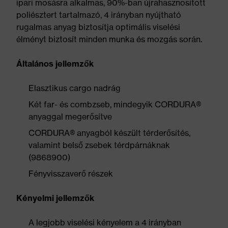
ipari mosásra alkalmas, 90%-ban újrahasznosított
poliésztert tartalmazó, 4 irányban nyújtható
rugalmas anyag biztosítja optimális viselési
élményt biztosít minden munka és mozgás során.
Általános jellemzők
Elasztikus cargo nadrág
Két far- és combzseb, mindegyik CORDURA®
anyaggal megerősítve
CORDURA® anyagból készült térderősítés,
valamint belső zsebek térdpárnáknak
(9868900)
Fényvisszaverő részek
Kényelmi jellemzők
A legjobb viselési kényelem a 4 irányban