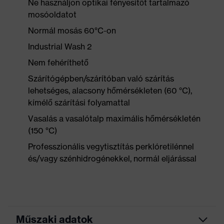
Ne használjon optikai fényesítőt tartalmazó
mosóoldatot
Normál mosás 60°C-on
Industrial Wash 2
Nem fehéríthető
Szárítógépben/szárítóban való szárítás
lehetséges, alacsony hőmérsékleten (60 °C),
kímélő szárítási folyamattal
Vasalás a vasalótalp maximális hőmérsékletén
(150 °C)
Professzionális vegytisztítás perklóretilénnel
és/vagy szénhidrogénekkel, normál eljárással
Műszaki adatok