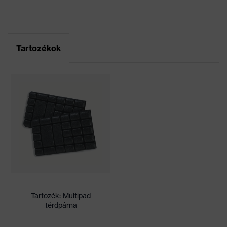
Marketingszín
khaki
Rugalmas betétek, Sok
Tartozékok
zseb, ezek némelyike
patenttal ellátva,
Kivitel
Rugalmas derékrész,
Fényvisszaverő
dizájnelemek, Térdvédő
zsebek, Térderősítés
Jelölés termékcsalád
uvex suXXeed craft
Munkakörnyezetekhez
száraz, poros
megfelelő
Négyzetmétertömeg
265
Tartozék: Multipad
térdpárna
Nem
Férfi