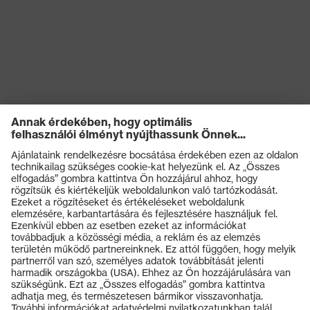
Termékek
Védőszemüvegek
Védősisakok
Védőkesztyűk
Munkavédelmi lábbeli