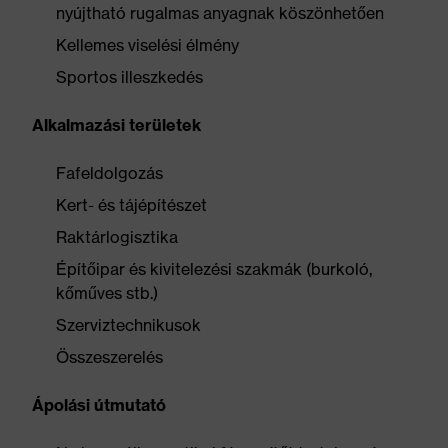
nyújtható rugalmas anyagnak köszönhetően
Kellemes viselési élmény
Sportos illeszkedés
Alkalmazási területek
Fafeldolgozás
Kert- és tájépítészet
Raktárlogisztika
Építőipar és kivitelezési szakmák (burkoló,
kőműves stb.)
Szerviztechnikusok
Összeszerelés
Ápolási útmutató