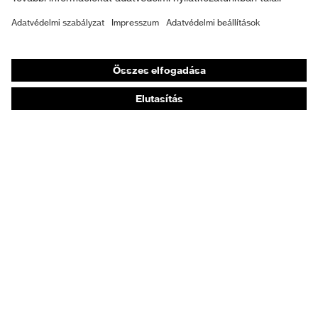
Személyre szabott egyéni védőeszközök
Légzésvédő álarcok
Hallásvédelem
Védő- és munkaruházat
Terméktanácsadás
Tetőtől talpig: uvex Safety Expert System
Kézvédelem: uvex Chemical Expert System
Légzésvédelem: uvex Respiratory Expert System
Szemvédelem: Védőszemüveg-konfigurátor
Technológiák
Díjak