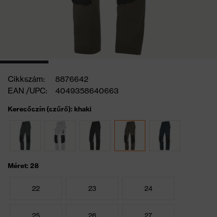
Cikkszám:
8876642
EAN /UPC:
4049358640663
Keresőszín (szűrő): khaki
Méret: 28
22
23
24
25
26
27