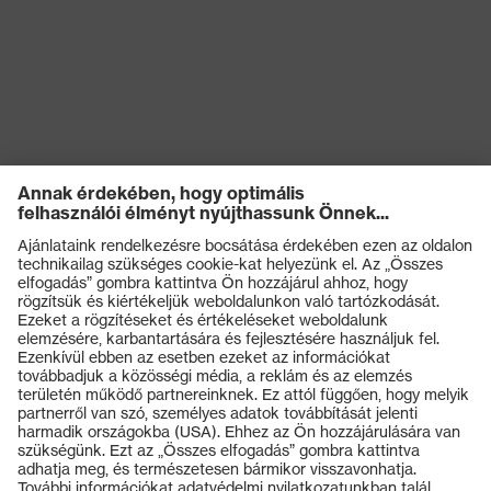
Termékek
Védőszemüvegek
Védősisakok
Védőkesztyűk
Munkavédelmi lábbeli