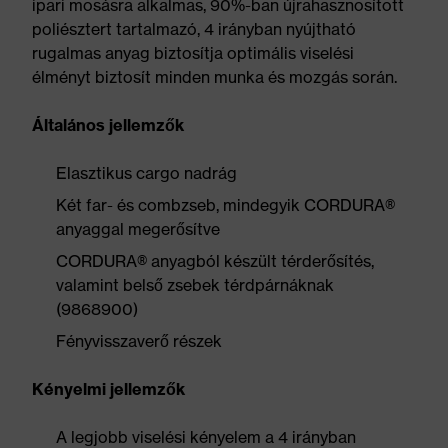
ipari mosásra alkalmas, 90%-ban újrahasznosított
poliésztert tartalmazó, 4 irányban nyújtható
rugalmas anyag biztosítja optimális viselési
élményt biztosít minden munka és mozgás során.
Általános jellemzők
Elasztikus cargo nadrág
Két far- és combzseb, mindegyik CORDURA®
anyaggal megerősítve
CORDURA® anyagból készült térderősítés,
valamint belső zsebek térdpárnáknak
(9868900)
Fényvisszaverő részek
Kényelmi jellemzők
A legjobb viselési kényelem a 4 irányban