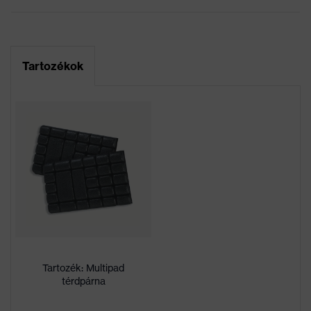
Marketingszín
khaki
Rugalmas betétek, Sok
Tartozékok
zseb, ezek némelyike
patenttal ellátva,
Kivitel
Rugalmas derékrész,
Fényvisszaverő
dizájnelemek, Térdvédő
zsebek, Térderősítés
Jelölés termékcsalád
uvex suXXeed craft
Munkakörnyezetekhez
száraz, poros
megfelelő
Négyzetmétertömeg
265
Tartozék: Multipad
térdpárna
Nem
Férfi