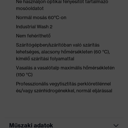
Ne használjon optikai fényesítőt tartalmazó
mosóoldatot
Normál mosás 60°C-on
Industrial Wash 2
Nem fehéríthető
Szárítógépben/szárítóban való szárítás
lehetséges, alacsony hőmérsékleten (60 °C),
kímélő szárítási folyamattal
Vasalás a vasalótalp maximális hőmérsékletén
(150 °C)
Professzionális vegytisztítás perklóretilénnel
és/vagy szénhidrogénekkel, normál eljárással
Műszaki adatok