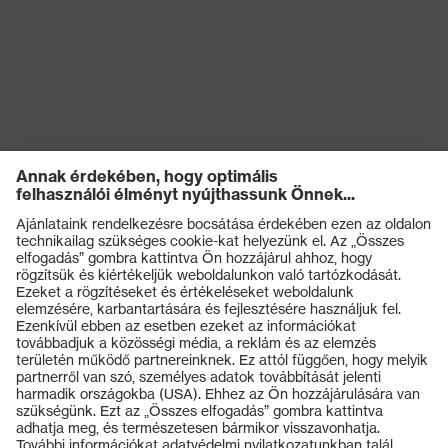
Termékek
Védőszemüvegek
Védősisakok
Védőkesztyűk
Munkavédelmi lábbeli