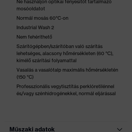
Ne használjon optikai fényesítőt tartalmazó
mosóoldatot
Normál mosás 60°C-on
Industrial Wash 2
Nem fehéríthető
Szárítógépben/szárítóban való szárítás
lehetséges, alacsony hőmérsékleten (60 °C),
kímélő szárítási folyamattal
Vasalás a vasalótalp maximális hőmérsékletén
(150 °C)
Professzionális vegytisztítás perklóretilénnel
és/vagy szénhidrogénekkel, normál eljárással
Műszaki adatok