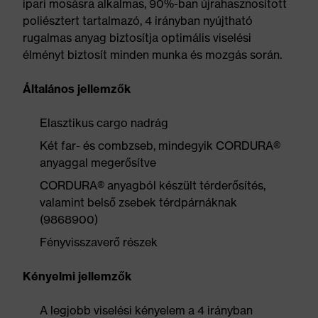
ipari mosásra alkalmas, 90%-ban újrahasznosított
poliésztert tartalmazó, 4 irányban nyújtható
rugalmas anyag biztosítja optimális viselési
élményt biztosít minden munka és mozgás során.
Általános jellemzők
Elasztikus cargo nadrág
Két far- és combzseb, mindegyik CORDURA®
anyaggal megerősítve
CORDURA® anyagból készült térderősítés,
valamint belső zsebek térdpárnáknak
(9868900)
Fényvisszaverő részek
Kényelmi jellemzők
A legjobb viselési kényelem a 4 irányban