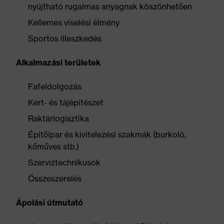
nyújtható rugalmas anyagnak köszönhetően
Kellemes viselési élmény
Sportos illeszkedés
Alkalmazási területek
Fafeldolgozás
Kert- és tájépítészet
Raktárlogisztika
Építőipar és kivitelezési szakmák (burkoló,
kőműves stb.)
Szerviztechnikusok
Összeszerelés
Ápolási útmutató