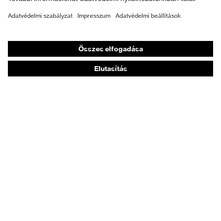
Személyre szabott egyéni védőeszközök
Légzésvédő álarcok
Hallásvédelem
Védő- és munkaruházat
Terméktanácsadás
Tetőtől talpig: uvex Safety Expert System
Kézvédelem: uvex Chemical Expert System
Légzésvédelem: uvex Respiratory Expert System
Szemvédelem: Védőszemüveg-konfigurátor
Technológiák
Díjak