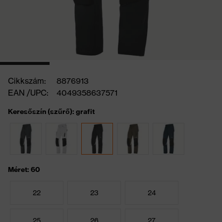
Cikkszám:
8876913
EAN /UPC:
4049358637571
Keresőszín (szűrő): grafit
Méret: 60
22
23
24
25
26
27