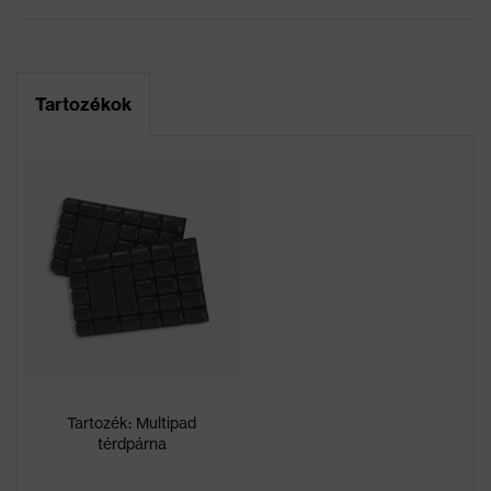
Marketingszín
grafit
Keresőszín (szűrő)
fekete
Tartozékok
Rugalmas betétek, Sok
zseb, ezek némelyike
patenttal ellátva,
Kivitel
Rugalmas derékrész,
Fényvisszaverő
dizájnelemek, Térdvédő
zsebek, Térderősítés
Jelölés termékcsalád
uvex suXXeed craft
Munkakörnyezetekhez
száraz, poros
megfelelő
Tartozék: Multipad
térdpárna
Négyzetmétertömeg
265