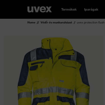
Termékek
Iparágak
Home
Védő- és munkaruházat
uvex protection flas