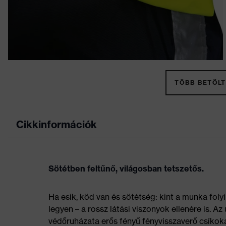
TÖBB BETÖLT
Cikkinformációk
Sötétben feltűnő, világosban tetszetős.
Ha esik, köd van és sötétség: kint a munka foly
legyen – a rossz látási viszonyok ellenére is. Az
védőruházata erős fényű fényvisszaverő csíkok