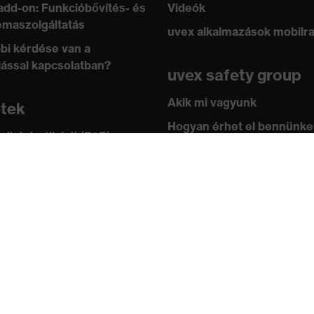
add-on: Funkcióbővítés- és
Videók
ARD 100 (18.HCN.32524)
maszolgáltatás
uvex alkalmazások mobilr
bi kérdése van a
lással kapcsolatban?
uvex safety group
Akik mi vagyunk
etek
Hogyan érhet el bennünke
 üzlet vállalati (B2B)
leknek
Kapcsolat
ástár
Impresszum
 academy
Adatvédelem
ányok és irányelvek
ítványok