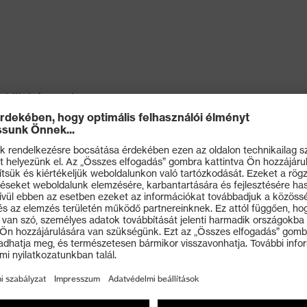
mobiltelefonzseb
 (belső) és szegélyszabályozás gumiszalaggal és
oszigetelés céljából
áthatósági sárga),EN 471, 3. osztály (láthatósági