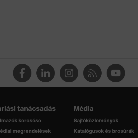
3, EN 343:2019, EN 343+A1:2007
uházat
rlási tanácsadás
Média
lmazók keresése
Sajtóközlemények
édiai megrendelések
Katalógusok és brosúrák