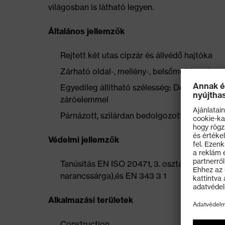
világosban is látható legyen.
Általános jellemzők
Rejtett két utas cipzár és állvédő hajtóka
Zárható oldal-, mellény-, belsőmellény- és 
Egyedileg állítható szélesség: Derékbőség-
záróelemmel
Párnázott, szilárdan bedolgozott bélés term
Védelmi jellemzők
Tanúsítás EN ISO 20471, 3. osztály szerint (l
narancssárga),és EN 343 3 1
Alkalmazási területek
Construction