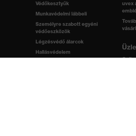
Védőkesztyűk
uvex 
Tanúsítványok
OEKO-TEX® STAND
emblé
Munkavédelmi lábbeli
Továb
Személyre szabott egyéni
vásár
védőeszközök
Légzésvédő álarcok
Üzl
Hallásvédelem
Online
Védő- és munkaruházat
ügyfe
Terméktanácsadás
Tud
Tetőtől talpig: uvex Safety
uvex
Expert System
Szabv
Kézvédelem: uvex Chemical
tanús
Expert System
Légzésvédelem: uvex
Respiratory Expert System