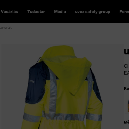
Vásárlás
Tudástár
Média
uvex safety group
Fenn
h anorák
u
Ci
E
Ke
Mé