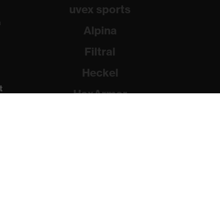
uvex sports
a
Alpina
Filtral
Heckel
t
HexArmor
Rainer Winter Stiftung