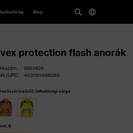
tarthatóság
Blog
vex protection flash anorák
kkszám:
9861409
AN /UPC:
4031101498089
resőszín (szűrő): láthatósági sárga
ret: S