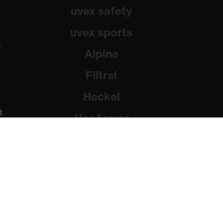
uvex safety
uvex sports
a
Alpina
Filtral
Heckel
t
HexArmor
Rainer Winter Stiftung