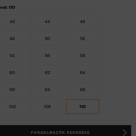
ret: 110
42
44
46
48
50
52
54
56
58
60
62
64
90
94
98
102
106
110
FORGALMAZÓK KERESÉSE