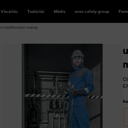
Vásárlás
Tudástár
Média
uvex safety group
Fenn
ct multifunction nadrág
u
m
Ci
E
Ke