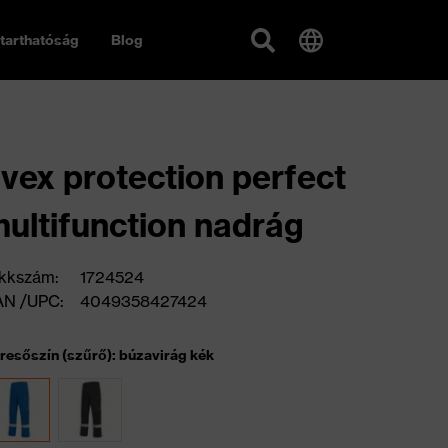
tarthatóság
Blog
vex protection perfect
ultifunction nadrág
kkszám:
1724524
AN /UPC:
4049358427424
resőszín (szűrő): búzavirág kék