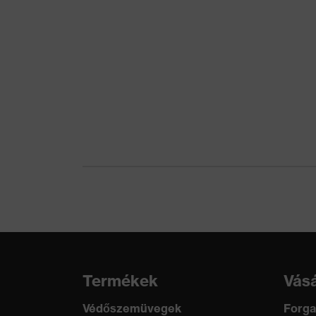
49 % modakril, 42 
Rész
Anyag
Elasthan®, paraara
Felső rész anyaga 2 tart.
59 % paraaramid, 3
Rész
Anyag
pamut
Felső rész anyaga 3 tart.
100 % pamut
Rész
Záródás anyaga
műanyag
Illeszkedés
Általános fazon
Termékkategória
Védőruházat
Termékek
Vásá
Terméktípus-altípusok
Többfunkciós védő
Védőszemüvegek
Forga