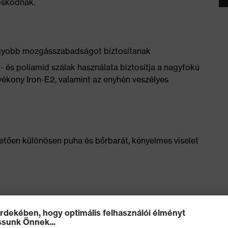
oskodnak.
agyobb mozgásszabadságot biztosítanak
 és poliamid szálak használata biztosítja a nagyfokú
lyékony Iron-E2, valamint az enyhén veszélyes
ően különösen puha és bőrbarát, kényelmes viselet