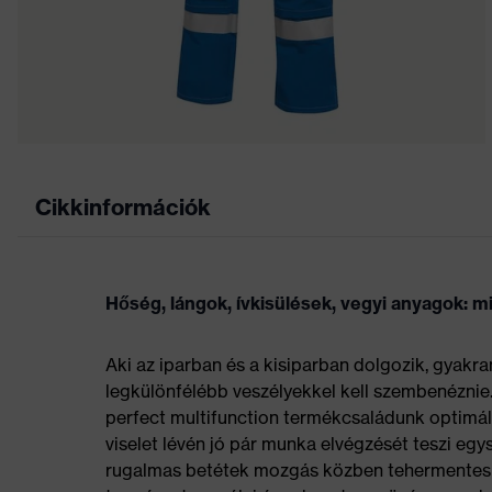
Cikkinformációk
Hőség, lángok, ívkisülések, vegyi anyagok: m
Aki az iparban és a kisiparban dolgozik, gyakr
legkülönfélébb veszélyekkel kell szembenéznie.
perfect multifunction termékcsaládunk optimáli
viselet lévén jó pár munka elvégzését teszi egy
rugalmas betétek mozgás közben tehermentesíti