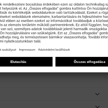
ó mosóoldatot
tséges, normál hőmérsékleten (80 °C), normál szárítási
én (150 °C)
el és/vagy szénhidrogénekkel, normál eljárással