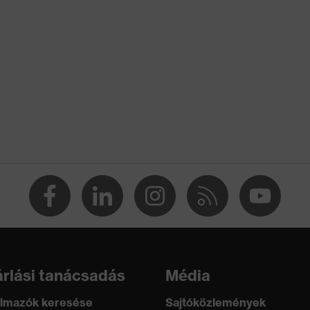
% pamut, 5 % aramid, 3 % poliamid, 1 % antisztatikus szálak
mid, Viszkóz
3 % Viszkóz, 8 % Elasthan®
rlási tanácsadás
Média
ruházat
lmazók keresése
Sajtóközlemények