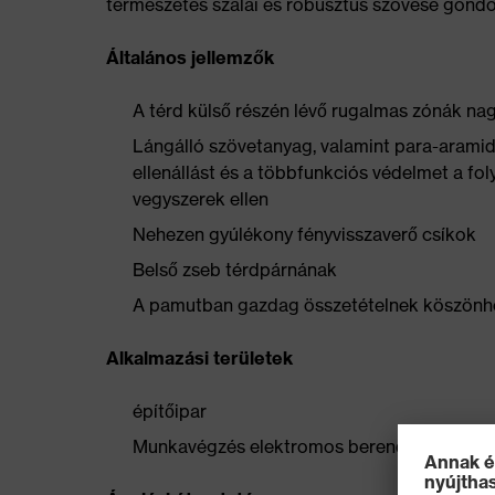
természetes szálai és robusztus szövése gond
Általános jellemzők
A térd külső részén lévő rugalmas zónák n
Lángálló szövetanyag, valamint para-aramid-
ellenállást és a többfunkciós védelmet a fo
vegyszerek ellen
Nehezen gyúlékony fényvisszaverő csíkok
Belső zseb térdpárnának
A pamutban gazdag összetételnek köszönhet
Alkalmazási területek
építőipar
Munkavégzés elektromos berendezéseken