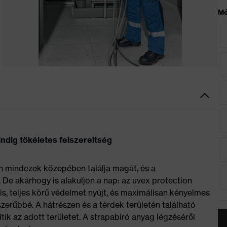
Mé
indig tökéletes felszereltség
an mindezek közepében találja magát, és a
 De akárhogy is alakuljon a nap: az uvex protection
s, teljes körű védelmet nyújt, és maximálisan kényelmes
szerűbbé. A hátrészen és a térdek területén található
k az adott területet. A strapabíró anyag légzéséről