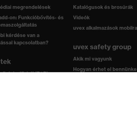
édiai megrendelések
Katalógusok és brosúrák
add-on: Funkcióbővítés- és
Videók
maszolgáltatás
uvex alkalmazások mobilr
bi kérdése van a
lással kapcsolatban?
uvex safety group
ipzár
Akik mi vagyunk
etek
Hogyan érhet el bennünke
1:2009, EN 61482-2:2020, EN ISO 11611:2015, EN 1149-
 üzlet vállalati (B2B)
12:2015
leknek
Kapcsolat
ástár
Impresszum
 academy
Adatvédelem
ányok és irányelvek
ítványok