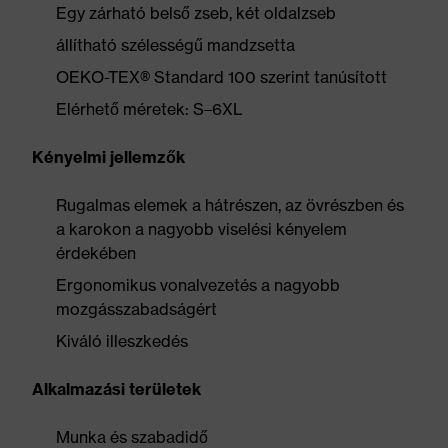
Egy zárható belső zseb, két oldalzseb
állítható szélességű mandzsetta
OEKO-TEX® Standard 100 szerint tanúsított
Elérhető méretek: S–6XL
Kényelmi jellemzők
Rugalmas elemek a hátrészen, az övrészben és
a karokon a nagyobb viselési kényelem
érdekében
Ergonomikus vonalvezetés a nagyobb
mozgásszabadságért
Kiváló illeszkedés
Alkalmazási területek
Munka és szabadidő