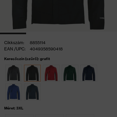
Cikkszám:
8855114
EAN /UPC:
4049358590418
Keresőszín (szűrő): grafit
Méret: 3XL