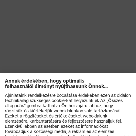
Termékek
Védőszemüvegek