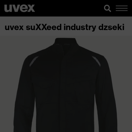
uvex suXXeed industry dzseki