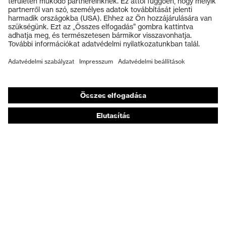
Védősisakok
Védőkesztyűk
Munkavédelmi lábbeli
Személyre szabott egyéni védőeszközök
Légzésvédő álarcok
Hallásvédelem
Védő- és munkaruházat
Terméktanácsadás
Tetőtől talpig: uvex Safety Expert System
Kézvédelem: uvex Chemical Expert System
Légzésvédelem: uvex Respiratory Expert System
Szemvédelem: Védőszemüveg-konfigurátor