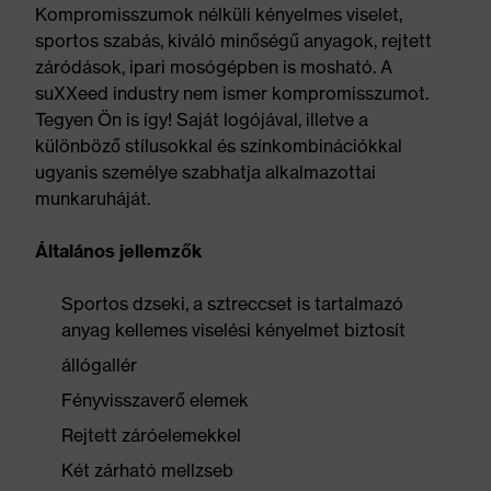
Kompromisszumok nélküli kényelmes viselet,
sportos szabás, kiváló minőségű anyagok, rejtett
záródások, ipari mosógépben is mosható. A
suXXeed industry nem ismer kompromisszumot.
Tegyen Ön is így! Saját logójával, illetve a
különböző stílusokkal és színkombinációkkal
ugyanis személye szabhatja alkalmazottai
munkaruháját.
Általános jellemzők
Sportos dzseki, a sztreccset is tartalmazó
anyag kellemes viselési kényelmet biztosít
állógallér
Fényvisszaverő elemek
Rejtett záróelemekkel
Két zárható mellzseb