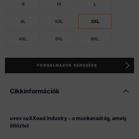
S
M
L
XL
XXL
3XL
4XL
5XL
6XL
FORGALMAZÓK KERESÉSE
Cikkinformációk
uvex suXXeed industry – a munkanadrág, amely
öltöztet