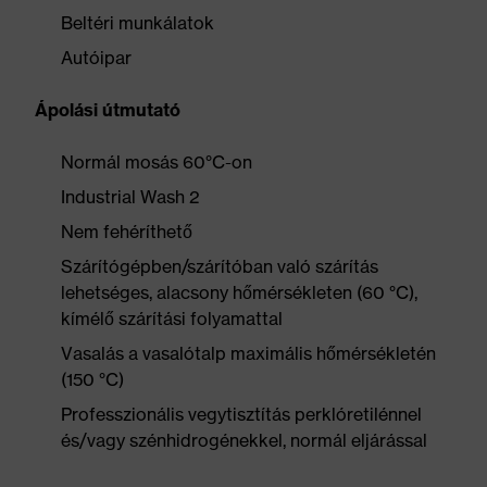
Beltéri munkálatok
Autóipar
Ápolási útmutató
Normál mosás 60°C-on
Industrial Wash 2
Nem fehéríthető
Szárítógépben/szárítóban való szárítás
lehetséges, alacsony hőmérsékleten (60 °C),
kímélő szárítási folyamattal
Vasalás a vasalótalp maximális hőmérsékletén
(150 °C)
Professzionális vegytisztítás perklóretilénnel
és/vagy szénhidrogénekkel, normál eljárással