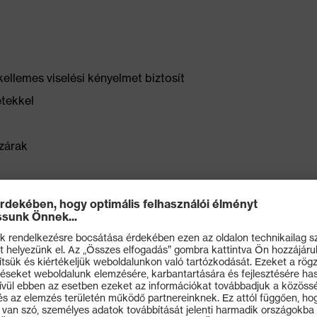
ellemes viselési kényelmet biztosít
étekkel
zárak
, nagy térfogatú combzseb integrált
ült colstokzseb, kantárzseb
t