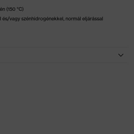
én (150 °C)
el és/vagy szénhidrogénekkel, normál eljárással
ordozó, Sok zseb, ezek némelyike patenttal ellátva,
ájnelemek
try