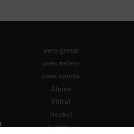
uvex group
uvex safety
uvex sports
a
Alpina
Filtral
Heckel
t
HexArmor