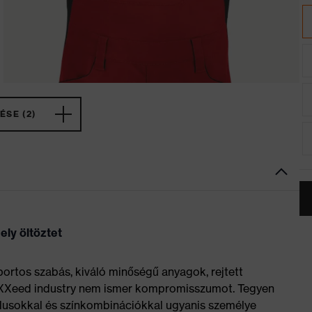
ÉSE (2)
ly öltöztet
ortos szabás, kiváló minőségű anyagok, rejtett
uXXeed industry nem ismer kompromisszumot. Tegyen
 stílusokkal és színkombinációkkal ugyanis személye