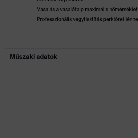
Vasalás a vasalótalp maximális hőmérséklet
Professzionális vegytisztítás perklóretilénn
Műszaki adatok
Keresőszín (szűrő)
piros
Rugalmas betétek, H
Kivitel
Fényvisszaverő diz
Jelölés termékcsalád
uvex suXXeed indus
Munkakörnyezetekhez
száraz, poros
megfelelő