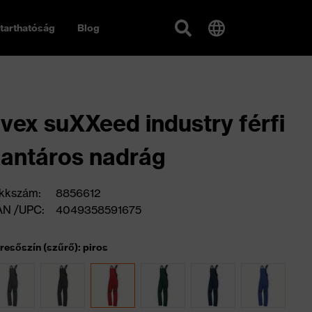
tarthatóság
Blog
vex suXXeed industry férfi
antáros nadrág
kkszám:
8856612
AN /UPC:
4049358591675
resőszín (szűrő): piros