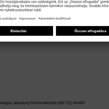
gásszabadságért
tséges, alacsony hőmérsékleten (60 °C), kímélő