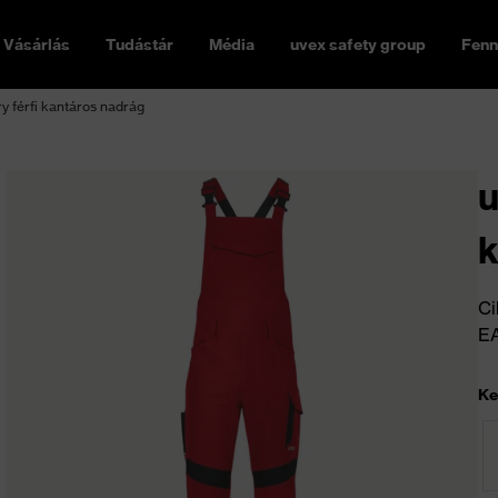
Vásárlás
Tudástár
Média
uvex safety group
Fenn
y férfi kantáros nadrág
u
k
Ci
E
Ke