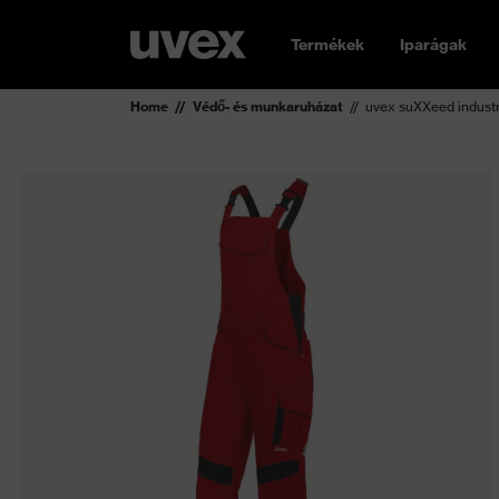
Termékek
Iparágak
Home
Védő- és munkaruházat
uvex suXXeed industr