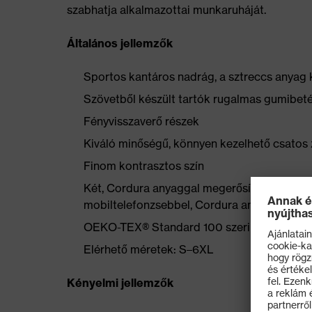
szabhatja alkalmazottai munkaruháját.
Általános jellemzők
Sportos kantáros nadrág, a sztreccs anyag k
Szövetből készült tartók rugalmas gumibet
Fényvisszaverő részek
Kiváló minőségű, könnyen kezelhető csatos 
Finom kontrasztos szín
Két, Cordura anyaggal megerősített farzseb
mobiltelefonzsebbel, Cordura anyagból kész
OEKO-TEX® Standard 100 szerint tanúsítot
Elérhető méretek: S–6XL
Kényelmi jellemzők