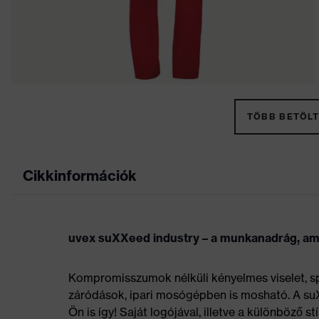
TÖBB BETÖLT
Cikkinformációk
uvex suXXeed industry – a munkanadrág, ame
Kompromisszumok nélküli kényelmes viselet, sp
záródások, ipari mosógépben is mosható. A s
Ön is így! Saját logójával, illetve a különböző