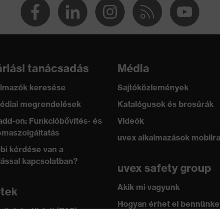
oliészter, 2 % Elasthan®
rlási tanácsadás
Média
lmazók keresése
Sajtóközlemények
édiai megrendelések
Katalógusok és brosúrák
add-on: Funkcióbővítés- és
Videók
maszolgáltatás
uvex alkalmazások mobilr
bi kérdése van a
lással kapcsolatban?
uvex safety group
Akik mi vagyunk
etek
Hogyan érhet el bennünke
 üzlet vállalati (B2B)
ARD 100 (S20-0516)