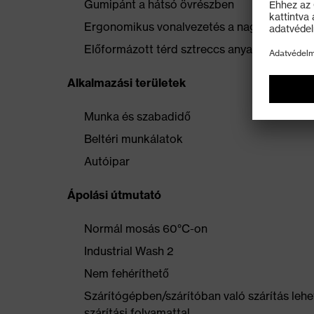
Gumipánt a hátsó övrészben
Ergonomikus vonalvezetés a nagyobb moz
Előformázott térd sztreccs anyaggal
Alkalmazási területek
Munka és szabadidő
Beltéri munkálatok
Autóipar
Ápolási útmutató
Normál mosás 60°C-on
Industrial Wash 2
Nem fehéríthető
Szárítógépben/szárítóban való szárítás lehe
szárítási folyamattal