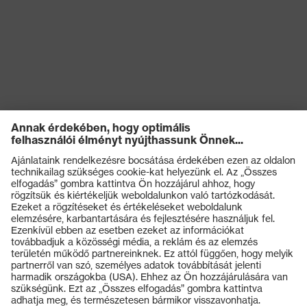
Termékek
Védőszemüvegek
Védősisakok
Védőkesztyűk