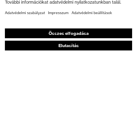
Munkavédelmi lábbeli
Személyre szabott egyéni védőeszközök
Légzésvédő álarcok
Hallásvédelem
Védő- és munkaruházat
Terméktanácsadás
Tetőtől talpig: uvex Safety Expert System
Kézvédelem: uvex Chemical Expert System
Légzésvédelem: uvex Respiratory Expert System
Szemvédelem: Védőszemüveg-konfigurátor
Technológiák
Díjak