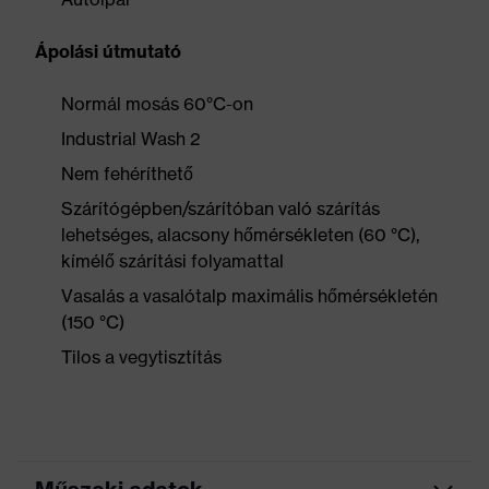
Ápolási útmutató
Normál mosás 60°C-on
Industrial Wash 2
Nem fehéríthető
Szárítógépben/szárítóban való szárítás
lehetséges, alacsony hőmérsékleten (60 °C),
kímélő szárítási folyamattal
Vasalás a vasalótalp maximális hőmérsékletén
(150 °C)
Tilos a vegytisztítás