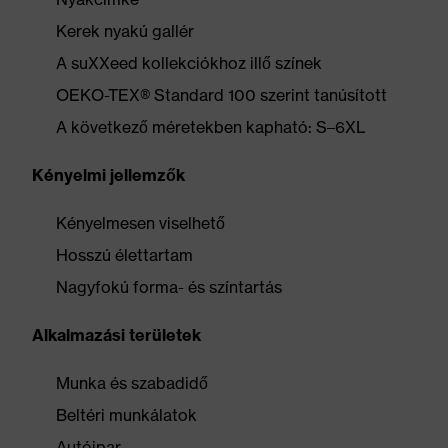
Kerek nyakú gallér
A suXXeed kollekciókhoz illő színek
OEKO-TEX® Standard 100 szerint tanúsított
A következő méretekben kapható: S–6XL
Kényelmi jellemzők
Kényelmesen viselhető
Hosszú élettartam
Nagyfokú forma- és színtartás
Alkalmazási területek
Munka és szabadidő
Beltéri munkálatok
Autóipar