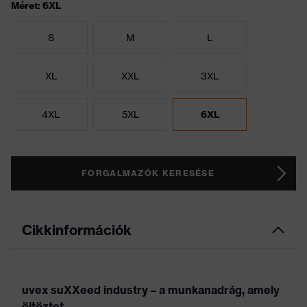
Méret: 6XL
S
M
L
XL
XXL
3XL
4XL
5XL
6XL
FORGALMAZÓK KERESÉSE
Cikkinformációk
uvex suXXeed industry – a munkanadrág, amely
öltöztet