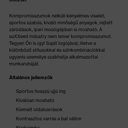
Kompromisszumok nélküli kényelmes viselet,
sportos szabás, kiváló minőségű anyagok, rejtett
záródások, ipari mosógépben is mosható. A
suXXeed industry nem ismer kompromisszumot.
Tegyen Ön is így! Saját logójával, illetve a
különböző stílusokkal és színkombinációkkal
ugyanis személye szabhatja alkalmazottai
munkaruháját.
Általános jellemzők
Sportos hosszú ujjú ing
Kiválóan mosható
Kiemelt oldalvarrások
Kontrasztos varrás a bal vállon
Nyakcímke