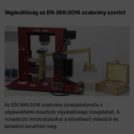
Vágásállóság az EN 388:2016 szabvány szerint
Az EN 388:2016 szabvány újraszabályozta a
vágásvédelmi kesztyűk vágásállósági vizsgálatait. A
vonatkozó módosításokat a következő videóból és
leírásból ismerheti meg.