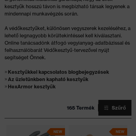
kesztyűk hosszú távon is megbízható társak legyenek a
mindennapi munkavégzés során.
A védőkesztyűket, különösen vegyszerek kezeléséhez, a
lehető legnagyobb körültekintéssel kell kiválasztani.
Online tanácsadónk átfogó vegyianyag-adatbázissal és
felhasználóbarát Védőkesztyű-tervezővel nyújt
segítséget Önnek.
Kesztyűkkel kapcsolatos blogbejegyzések
Az üzletünkben kapható kesztyűk
HexArmor kesztyűk
165 Termék
Szűrő
NEW
NEW