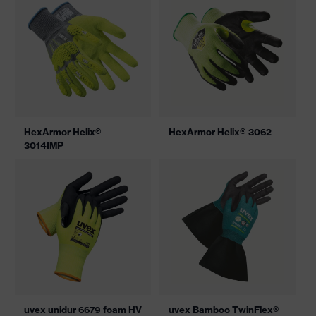
HexArmor Helix®
HexArmor Helix® 3062
3014IMP
uvex unidur 6679 foam HV
uvex Bamboo TwinFlex®