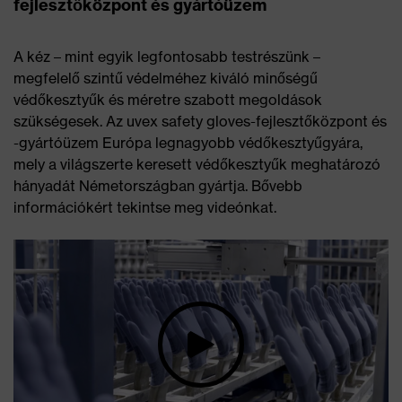
fejlesztőközpont és gyártóüzem
A kéz – mint egyik legfontosabb testrészünk –
megfelelő szintű védelméhez kiváló minőségű
védőkesztyűk és méretre szabott megoldások
szükségesek. Az uvex safety gloves-fejlesztőközpont és
-gyártóüzem Európa legnagyobb védőkesztyűgyára,
mely a világszerte keresett védőkesztyűk meghatározó
hányadát Németországban gyártja. Bővebb
információkért tekintse meg videónkat.