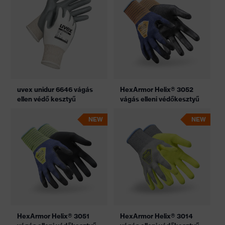
uvex unidur 6646 vágás
HexArmor Helix® 3052
ellen védő kesztyű
vágás elleni védőkesztyű
NEW
NEW
HexArmor Helix® 3051
HexArmor Helix® 3014