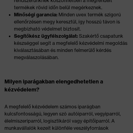
rendszerünknek köszönhetően a megrendelt
termékek rövid időn belül megérkeznek.
Minőségi garancia:
Minden uvex termék szigorú
ellenőrzésen megy keresztül, így hosszú távon is
megbízható védelmet biztosít.
Segítőkész ügyfélszolgálat:
Szakértő csapatunk
készséggel segít a megfelelő kézvédelmi megoldás
kiválasztásában és minden felmerülő kérdés
megválaszolásában.
Milyen iparágakban elengedhetetlen a
kézvédelem?
A megfelelő kézvédelem számos iparágban
kulcsfontosságú, legyen szó autóiparról, vegyiparról,
élelmiszeriparról, logisztikáról vagy építőiparról. A
munkavállalók kezeit különféle veszélyforrások