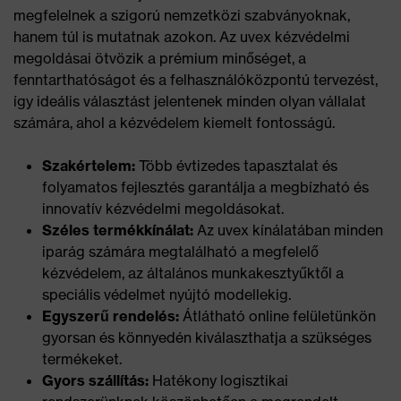
megfelelnek a szigorú nemzetközi szabványoknak,
hanem túl is mutatnak azokon. Az uvex kézvédelmi
megoldásai ötvözik a prémium minőséget, a
fenntarthatóságot és a felhasználóközpontú tervezést,
így ideális választást jelentenek minden olyan vállalat
számára, ahol a kézvédelem kiemelt fontosságú.
Szakértelem:
Több évtizedes tapasztalat és
folyamatos fejlesztés garantálja a megbízható és
innovatív kézvédelmi megoldásokat.
Széles termékkínálat:
Az uvex kínálatában minden
iparág számára megtalálható a megfelelő
kézvédelem, az általános munkakesztyűktől a
speciális védelmet nyújtó modellekig.
Egyszerű rendelés:
Átlátható online felületünkön
gyorsan és könnyedén kiválaszthatja a szükséges
termékeket.
Gyors szállítás:
Hatékony logisztikai