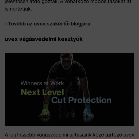
jelentősen átdolgozták. A vonatkozó módosításokat itt
ismertetjük.
Tovább az uvex szakértői blogjára
uvex vágásvédelmi kesztyűk
A legfrissebb vágásvédelmi újításaink közé tartozó uvex