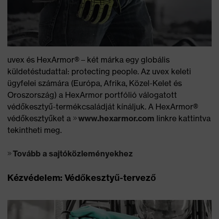
uvex és HexArmor® – két márka egy globális
küldetéstudattal: protecting people. Az uvex keleti
ügyfelei számára (Európa, Afrika, Közel-Kelet és
Oroszország) a HexArmor portfólió válogatott
védőkesztyű-termékcsaládját kínáljuk. A HexArmor®
védőkesztyűket a
www.hexarmor.com
linkre kattintva
tekintheti meg.
Tovább a sajtóközleményekhez
Kézvédelem: Védőkesztyű-tervező