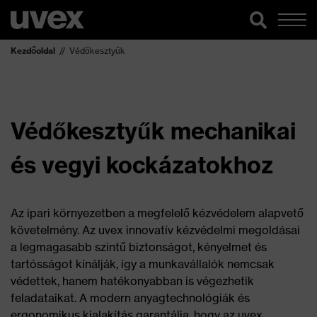
Kezdőoldal
Védőkesztyűk
Védőkesztyűk mechanikai
és vegyi kockázatokhoz
Az ipari környezetben a megfelelő kézvédelem alapvető
követelmény. Az uvex innovatív kézvédelmi megoldásai
a legmagasabb szintű biztonságot, kényelmet és
tartósságot kínálják, így a munkavállalók nemcsak
védettek, hanem hatékonyabban is végezhetik
feladataikat. A modern anyagtechnológiák és
ergonomikus kialakítás garantálja, hogy az uvex