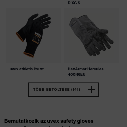
D XG S
uvex athletic lite xt
HexArmor Hercules
400R6EU
TÖBB BETÖLTÉSE (141)
Bemutatkozik az uvex safety gloves