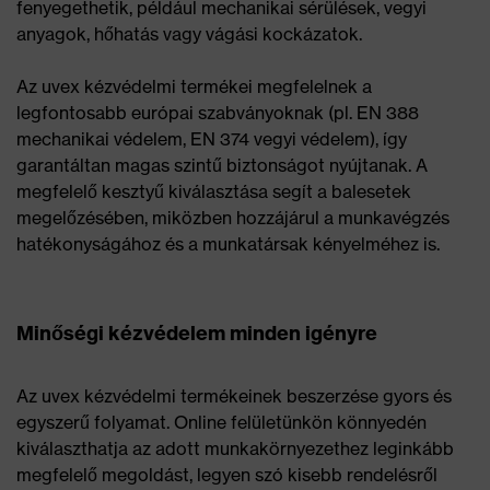
fenyegethetik, például mechanikai sérülések, vegyi
anyagok, hőhatás vagy vágási kockázatok.
Az uvex kézvédelmi termékei megfelelnek a
legfontosabb európai szabványoknak (pl. EN 388
mechanikai védelem, EN 374 vegyi védelem), így
garantáltan magas szintű biztonságot nyújtanak. A
megfelelő kesztyű kiválasztása segít a balesetek
megelőzésében, miközben hozzájárul a munkavégzés
hatékonyságához és a munkatársak kényelméhez is.
Minőségi kézvédelem minden igényre
Az uvex kézvédelmi termékeinek beszerzése gyors és
egyszerű folyamat. Online felületünkön könnyedén
kiválaszthatja az adott munkakörnyezethez leginkább
megfelelő megoldást, legyen szó kisebb rendelésről