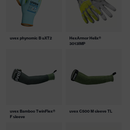
uvex phynomic B uXT2
HexArmor Helix®
3013IMP
uvex Bamboo TwinFlex®
uvex C500 M sleeve TL
F sleeve