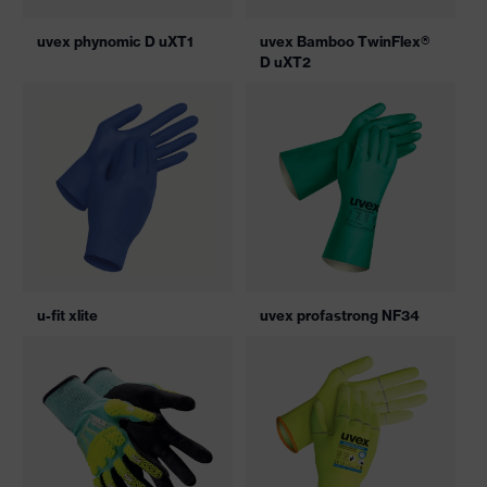
uvex phynomic D uXT1
uvex Bamboo TwinFlex®
D uXT2
u-fit xlite
uvex profastrong NF34