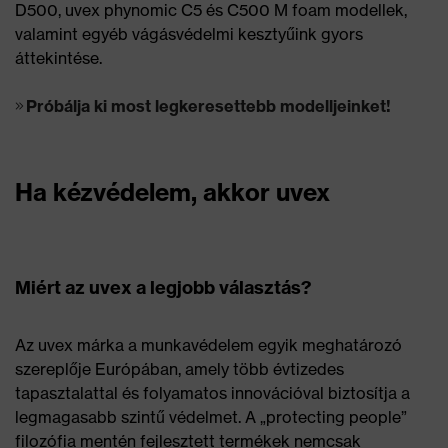
D500, uvex phynomic C5 és C500 M foam modellek,
valamint egyéb vágásvédelmi kesztyűink gyors
áttekintése.
Próbálja ki most legkeresettebb modelljeinket!
Ha kézvédelem, akkor uvex
Miért az uvex a legjobb választás?
Az uvex márka a munkavédelem egyik meghatározó
szereplője Európában, amely több évtizedes
tapasztalattal és folyamatos innovációval biztosítja a
legmagasabb szintű védelmet. A „protecting people”
filozófia mentén fejlesztett termékek nemcsak