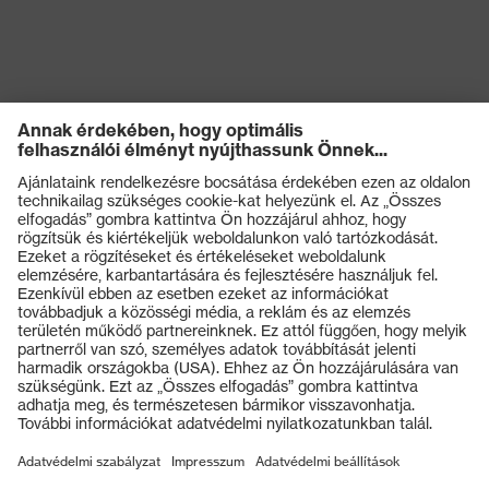
Termékek
Védőszemüvegek
Védősisakok
Védőkesztyűk
Munkavédelmi lábbeli
Személyre szabott egyéni védőeszközök