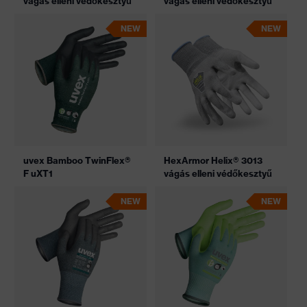
vágás elleni védőkesztyű
vágás elleni védőkesztyű
NEW
NEW
uvex Bamboo TwinFlex®
HexArmor Helix® 3013
F uXT1
vágás elleni védőkesztyű
NEW
NEW