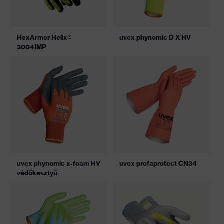
HexArmor Helix®
uvex phynomic D X HV
3004IMP
uvex phynomic x-foam HV
uvex profaprotect CN34
védőkesztyű