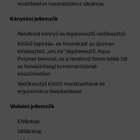
mobiltelefon használatához alkalmas
Kényelmi jellemzők
Rendkívül könnyű és légáteresztő védőkesztyű
Kitűnő tapintás- és finomérzet az újonnan
kifejlesztett „airLite” légáteresztő, Aqua-
Polymer bevonat, és a rendkívül finom bélés (18-
as fonalsűrűség) kombinációjának
köszönhetően
Védőkesztyű kötött mandzsettával és
ergonomikus illeszkedéssel
Védelmi jellemzők
EN&nbsp
388&nbsp