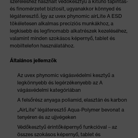
szereléshez használt védőkesztyű a kitűnő tapintás-
és finomérzetet biztosít, ugyanakkor könnyed és
légáteresztő. Így az uvex phynomic airLite A ESD
tökéletesen alkalmas precíziós munkákhoz, a
legkisebb és legfinomabb alkatrészek kezeléséhez,
valamint minden szokásos képernyő, tablet és
mobiltelefon használatához.
Általános jellemzők
Az uvex phynomic vágásvédelmi kesztyű a
legkönnyebb és legérzékenyebb az A
vágásvédelmi kategóriában
A felsőrész anyaga poliamid, elasztán és karbon
„AirLite” légáteresztő Aqua-Polymer bevonat a
tenyéren és az ujjvégeken
Védőkesztyű érintőképernyő funkcióval – az
összes szokásos képernyő, tablet és