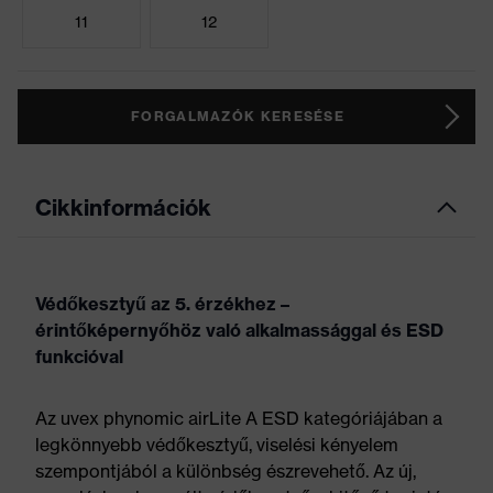
11
12
FORGALMAZÓK KERESÉSE
Cikkinformációk
Védőkesztyű az 5. érzékhez –
érintőképernyőhöz való alkalmassággal és ESD
funkcióval
Az uvex phynomic airLite A ESD kategóriájában a
legkönnyebb védőkesztyű, viselési kényelem
szempontjából a különbség észrevehető. Az új,