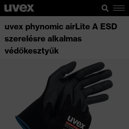
uvex phynomic airLite A ESD
szerelésre alkalmas
védőkesztyűk