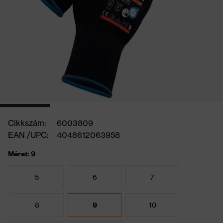
Cikkszám:
6003809
EAN /UPC:
4048612063958
Méret: 9
5
6
7
8
9
10