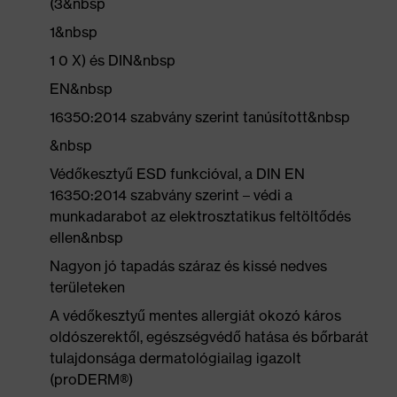
(3&nbsp
1&nbsp
1 0 X) és DIN&nbsp
EN&nbsp
16350:2014 szabvány szerint tanúsított&nbsp
&nbsp
Védőkesztyű ESD funkcióval, a DIN EN
16350:2014 szabvány szerint – védi a
munkadarabot az elektrosztatikus feltöltődés
ellen&nbsp
Nagyon jó tapadás száraz és kissé nedves
területeken
A védőkesztyű mentes allergiát okozó káros
oldószerektől, egészségvédő hatása és bőrbarát
tulajdonsága dermatológiailag igazolt
(proDERM®)