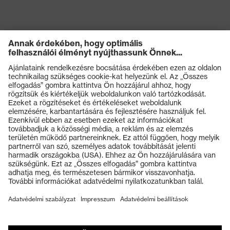
ISO 21420:2020
Termékek
Védőszemüvegek
Védősisakok
Védőkesztyűk
Munkavédelmi lábbeli
Személyre szabott egyéni védőeszközök
Légzésvédő álarcok