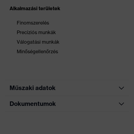
Alkalmazási területek
Finomszerelés
Precíziós munkák
Válogatási munkák
Minőségellenőrzés
Műszaki adatok
Dokumentumok
Keresőszín (szűrő)
fekete
Allergénekkel
Nem tartalmaz
Adatlap
kapcsolatos
allergiakeltő anyagokat
tudnivalók