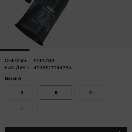
Cikkszám:
6095709
EAN /UPC:
4048612044285
Méret: 9
8
9
10
11