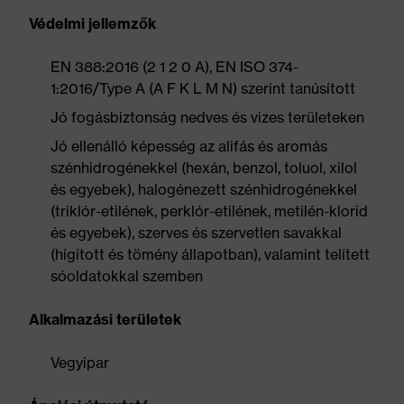
Védelmi jellemzők
EN 388:2016 (2 1 2 0 A), EN ISO 374-
1:2016/Type A (A F K L M N) szerint tanúsított
Jó fogásbiztonság nedves és vizes területeken
Jó ellenálló képesség az alifás és aromás
szénhidrogénekkel (hexán, benzol, toluol, xilol
és egyebek), halogénezett szénhidrogénekkel
(triklór-etilének, perklór-etilének, metilén-klorid
és egyebek), szerves és szervetlen savakkal
(hígított és tömény állapotban), valamint telített
sóoldatokkal szemben
Alkalmazási területek
Vegyipar