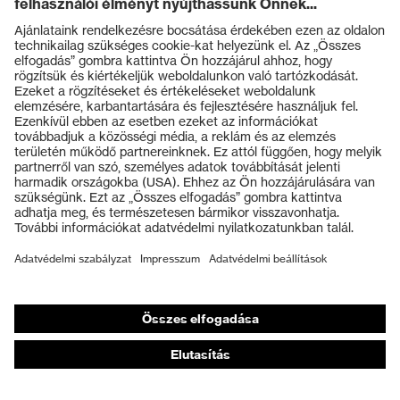
Termékek
Védőszemüvegek
Védősisakok
Védőkesztyűk
Munkavédelmi lábbeli
Személyre szabott egyéni védőeszközök
Légzésvédő álarcok
Hallásvédelem
Védő- és munkaruházat