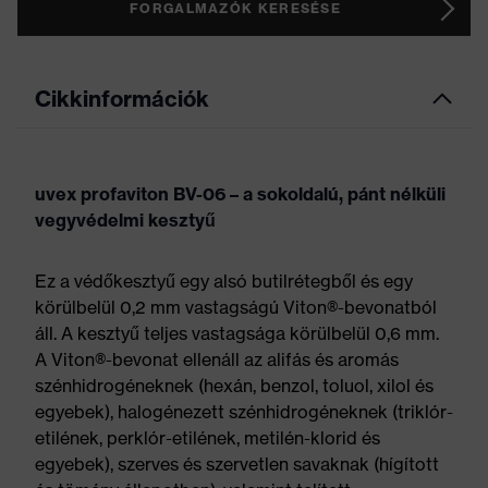
FORGALMAZÓK KERESÉSE
Cikkinformációk
uvex profaviton BV-06 – a sokoldalú, pánt nélküli
vegyvédelmi kesztyű
Ez a védőkesztyű egy alsó butilrétegből és egy
körülbelül 0,2 mm vastagságú Viton®-bevonatból
áll. A kesztyű teljes vastagsága körülbelül 0,6 mm.
A Viton®-bevonat ellenáll az alifás és aromás
szénhidrogéneknek (hexán, benzol, toluol, xilol és
egyebek), halogénezett szénhidrogéneknek (triklór-
etilének, perklór-etilének, metilén-klorid és
egyebek), szerves és szervetlen savaknak (hígított