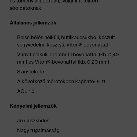
és tömény állapotban), valamint telített
sóoldatoknak.
Általános jellemzők
Belső bélés nélküli, butilkaucsukból készült
vegyvédelmi kesztyű, Viton®-bevonattal
Varrat nélküli, brómbutil bevonattal (kb. 0,40
mm) és Viton®-bevonattal (kb. 0,20 mm)
Szín: fekete
A következő méretekben kapható: 8–11
AQL 1,5
Kényelmi jellemzők
Jó illeszkedés
Nagy rugalmasság