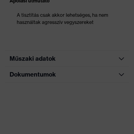
Ápolási útmutató
A tisztítás csak akkor lehetséges, ha nem
használtak agresszív vegyszereket
Műszaki adatok
Dokumentumok
Keresőszín
fekete
(szűrő)
Adatlap
Kivitel
Feltekert széllel
Bevonat
Brómbutil, Viton®
EK-megfelelőségi nyilatkozat
Bevonat
teljes felületen bevont
Az EK-megfelelőségi nyilatkozat letöltési
portálja