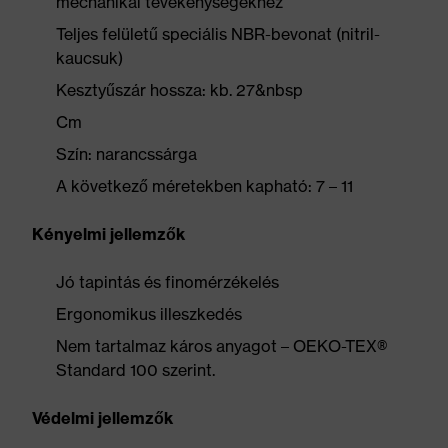
mechanikai tevékenységekhez
Teljes felületű speciális NBR-bevonat (nitril-
kaucsuk)
Kesztyűszár hossza: kb. 27&nbsp
Cm
Szín: narancssárga
A következő méretekben kapható: 7 – 11
Kényelmi jellemzők
Jó tapintás és finomérzékelés
Ergonomikus illeszkedés
Nem tartalmaz káros anyagot – OEKO-TEX®
Standard 100 szerint.
Védelmi jellemzők