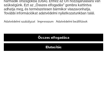
Védőkesztyűk
Munkavédelmi lábbeli
Személyre szabott egyéni védőeszközök
Légzésvédő álarcok
Hallásvédelem
Védő- és munkaruházat
Terméktanácsadás
Tetőtől talpig: uvex Safety Expert System
Kézvédelem: uvex Chemical Expert System
Légzésvédelem: uvex Respiratory Expert System
Szemvédelem: Védőszemüveg-konfigurátor
Technológiák