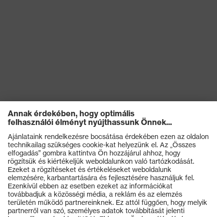
Termékek
Védőszemüvegek
Védősisakok