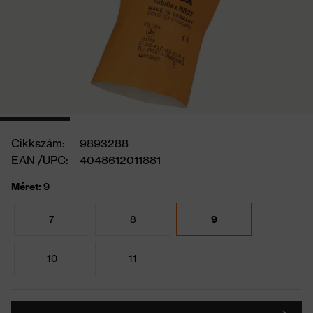
Cikkszám:
9893288
EAN /UPC:
4048612011881
Méret: 9
7
8
9
10
11