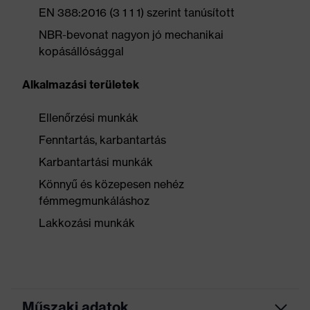
EN 388:2016 (3 1 1 1) szerint tanúsított
NBR-bevonat nagyon jó mechanikai
kopásállósággal
Alkalmazási területek
Ellenőrzési munkák
Fenntartás, karbantartás
Karbantartási munkák
Könnyű és közepesen nehéz
fémmegmunkáláshoz
Lakkozási munkák
Műszaki adatok