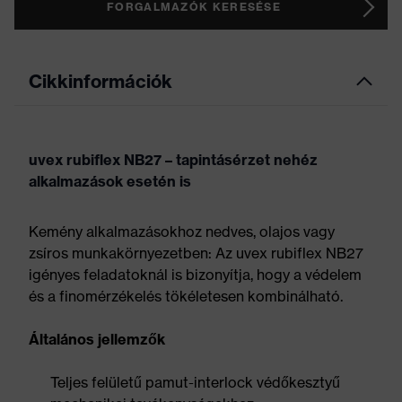
FORGALMAZÓK KERESÉSE
Cikkinformációk
uvex rubiflex NB27 – tapintásérzet nehéz
alkalmazások esetén is
Kemény alkalmazásokhoz nedves, olajos vagy
zsíros munkakörnyezetben: Az uvex rubiflex NB27
igényes feladatoknál is bizonyítja, hogy a védelem
és a finomérzékelés tökéletesen kombinálható.
Általános jellemzők
Teljes felületű pamut-interlock védőkesztyű