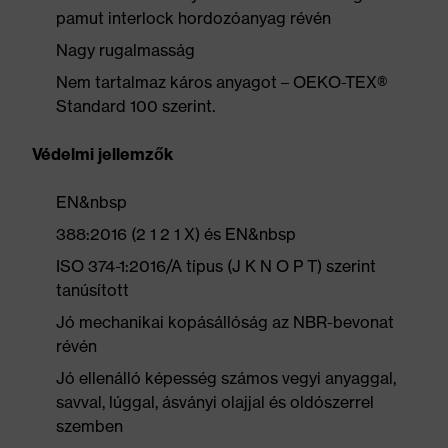
pamut interlock hordozóanyag révén
Nagy rugalmasság
Nem tartalmaz káros anyagot – OEKO-TEX®
Standard 100 szerint.
Védelmi jellemzők
EN&nbsp
388:2016 (2 1 2 1 X) és EN&nbsp
ISO 374-1:2016/A típus (J K N O P T) szerint
tanúsított
Jó mechanikai kopásállóság az NBR-bevonat
révén
Jó ellenálló képesség számos vegyi anyaggal,
savval, lúggal, ásványi olajjal és oldószerrel
szemben