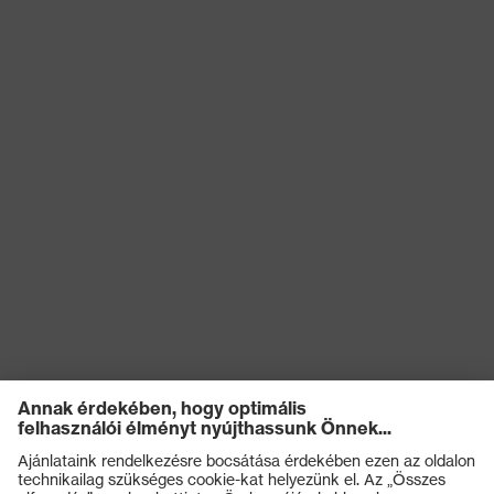
uvex minőségi
Made in Germany
védjegy
uvex technológia
3D ErgoFlex Technology
Újrahasznosítás
Többször használatos (R)
STANDARD 100 by OEKO-
Tanúsítványok
TEX®, Alkalmas az
élelmiszerrel való érintkezésre
Kesztyűhossz
35
EN ISO 374-1:2016 + A1:2018,
Szabvány
EN 407:2020, EN 388:2016 +
A1:2018, EN ISO 21420:2020
Bevonat erőssége
0.50