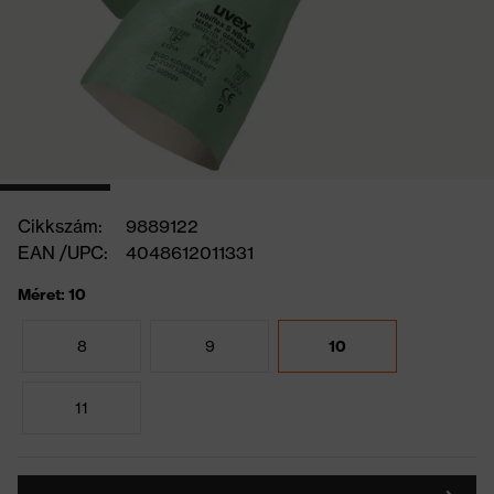
Cikkszám:
9889122
EAN /UPC:
4048612011331
Méret: 10
8
9
10
11