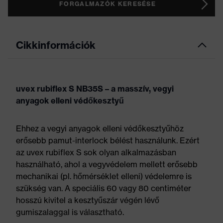
FORGALMAZÓK KERESÉSE
Cikkinformációk
uvex rubiflex S NB35S – a masszív, vegyi
anyagok elleni védőkesztyű
Ehhez a vegyi anyagok elleni védőkesztyűhöz
erősebb pamut-interlock bélést használunk. Ezért
az uvex rubiflex S sok olyan alkalmazásban
használható, ahol a vegyvédelem mellett erősebb
mechanikai (pl. hőmérséklet elleni) védelemre is
szükség van. A speciális 60 vagy 80 centiméter
hosszú kivitel a kesztyűszár végén lévő
gumiszalaggal is választható.