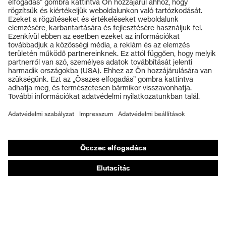
Termékek
Védőszemüvegek
Védősisakok
Védőkesztyűk
Munkavédelmi lábbeli
Személyre szabott egyéni védőeszközök
Légzésvédő álarcok
Hallásvédelem
Védő- és munkaruházat
Terméktanácsadás
Tetőtől talpig: uvex Safety Expert System