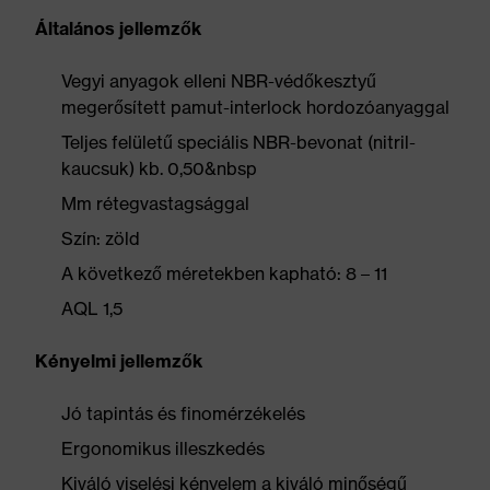
Általános jellemzők
Vegyi anyagok elleni NBR-védőkesztyű
megerősített pamut-interlock hordozóanyaggal
Teljes felületű speciális NBR-bevonat (nitril-
kaucsuk) kb. 0,50&nbsp
Mm rétegvastagsággal
Szín: zöld
A következő méretekben kapható: 8 – 11
AQL 1,5
Kényelmi jellemzők
Jó tapintás és finomérzékelés
Ergonomikus illeszkedés
Kiváló viselési kényelem a kiváló minőségű