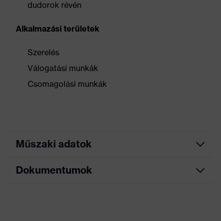
dudorok révén
Alkalmazási területek
Szerelés
Válogatási munkák
Csomagolási munkák
Műszaki adatok
Dokumentumok
Keresőszín (szűrő)
kék, fehér
Kivitel
Kötött mandzsetta
Adatlap
Polivinilklorid (PVC)
Bevonat