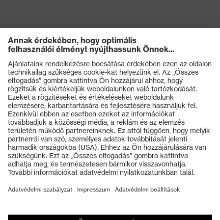
Termékek
Védőszemüvegek
Védősisakok
Védőkesztyűk
Munkavédelmi lábbeli
Személyre szabott egyéni védőeszközök
Légzésvédő álarcok