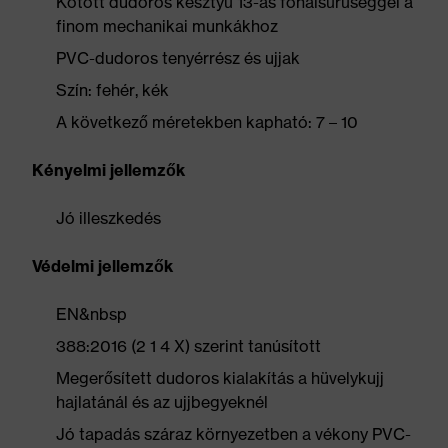
Kötött dudoros kesztyű 13-as fonalsűrűséggel a
finom mechanikai munkákhoz
PVC-dudoros tenyérrész és ujjak
Szín: fehér, kék
A következő méretekben kapható: 7 – 10
Kényelmi jellemzők
Jó illeszkedés
Védelmi jellemzők
EN&nbsp
388:2016 (2 1 4 X) szerint tanúsított
Megerősített dudoros kialakítás a hüvelykujj
hajlatánál és az ujjbegyeknél
Jó tapadás száraz környezetben a vékony PVC-