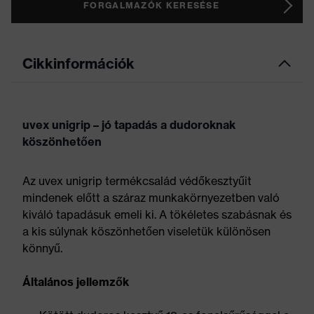
FORGALMAZÓK KERESÉSE
Cikkinformációk
uvex unigrip – jó tapadás a dudoroknak
köszönhetően
Az uvex unigrip termékcsalád védőkesztyűit
mindenek előtt a száraz munkakörnyezetben való
kiváló tapadásuk emeli ki. A tökéletes szabásnak és
a kis súlynak köszönhetően viseletük különösen
könnyű.
Általános jellemzők