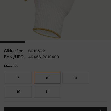
Cikkszám:
6013502
EAN /UPC:
4048612012499
Méret: 8
7
8
9
10
11