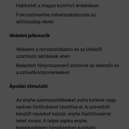
Habbetét a magas komfort érdekében
Fokozatmentes méretszabályozás az
állítószalag révén
Védelmi jellemzők
Védelem a horzsolódásból és az ütésből
származó sérülések ellen
Beépített fényvisszaverő zsinórok az ellenzőn és
a szövetkomponenseken
Ápolási útmutató
Az enyhe szennyeződéseket puha kefével vagy
nedves törlőruhával távolítsa el. A szövetből
készült részeket kézzel, enyhe tisztítószerrel
lehet mosni. A teljes sapka enyhe,
kereskedelemi forgalomban kapható