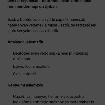
uvex u-cap basic – beütődés ellen védő sapka
nem mindennapi dizájnban
Ezek a beütődés ellen védő sapkák nemcsak
hatékonyan védenek a fejsérüléstől, de tetszetősek
is, és kényelmesen viselhetők.
Általános jellemzők
Beütődés ellen védő sapka nem mindennapi
dizájnban
Egyedileg hímezhető
Szín: antracit
Kényelmi jellemzők
Rugalmas műanyag héj, amely igazodik a
legkülönfélébb fejformákhoz és méretekhez is.