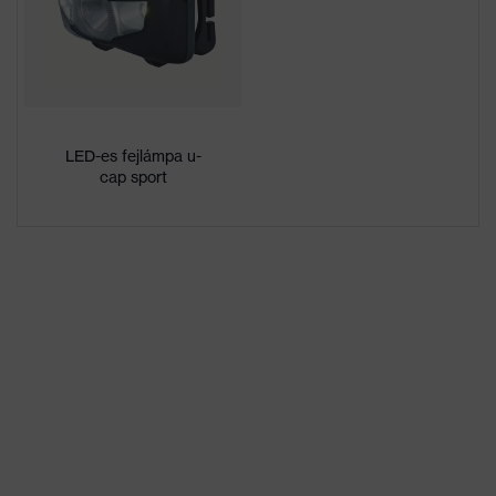
Sapka belső
polipropilén (PP)
anyaga
Lencse jelölése
-
LED-es fejlámpa u-
Szabvány
EN 812:2012
cap sport
Termékkategória
Ütésvédő sapka
Terméktípus
Ipari ütközőkapli
Ellenző hossza
Hosszú karima
Mechanikus
Hegyes és éles tárgyak
kockázatokkal
áthatolásával szembeni
szembeni
védelem, Függőleges
védelem
ütéscsillapítás
Termikus