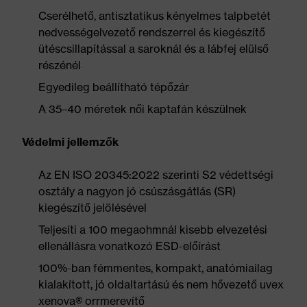
Cserélhető, antisztatikus kényelmes talpbetét
nedvességelvezető rendszerrel és kiegészítő
ütéscsillapítással a saroknál és a lábfej elülső
részénél
Egyedileg beállítható tépőzár
A 35–40 méretek női kaptafán készülnek
Védelmi jellemzők
Az EN ISO 20345:2022 szerinti S2 védettségi
osztály a nagyon jó csúszásgátlás (SR)
kiegészítő jelölésével
Teljesíti a 100 megaohmnál kisebb elvezetési
ellenállásra vonatkozó ESD-előírást
100%-ban fémmentes, kompakt, anatómiailag
kialakított, jó oldaltartású és nem hővezető uvex
xenova® orrmerevítő