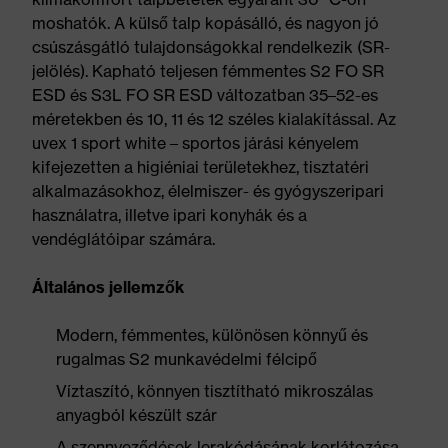
moshatók. A külső talp kopásálló, és nagyon jó
csúszásgátló tulajdonságokkal rendelkezik (SR-
jelölés). Kapható teljesen fémmentes S2 FO SR
ESD és S3L FO SR ESD változatban 35–52-es
méretekben és 10, 11 és 12 széles kialakítással. Az
uvex 1 sport white – sportos járási kényelem
kifejezetten a higiéniai területekhez, tisztatéri
alkalmazásokhoz, élelmiszer- és gyógyszeripari
használatra, illetve ipari konyhák és a
vendéglátóipar számára.
Általános jellemzők
Modern, fémmentes, különösen könnyű és
rugalmas S2 munkavédelmi félcipő
Víztaszító, könnyen tisztítható mikroszálas
anyagból készült szár
A szennyeződések lerakódásának korlátozása