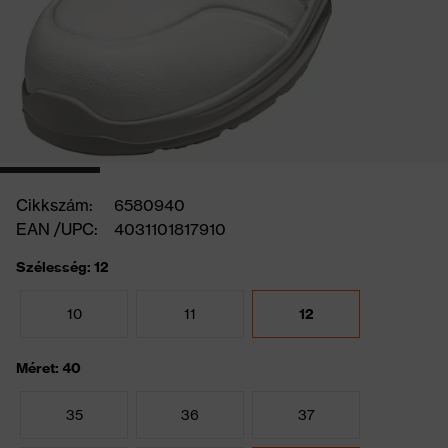
Cikkszám:
6580940
EAN /UPC:
4031101817910
Szélesség: 12
10
11
12
Méret: 40
35
36
37