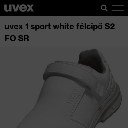
uvex 1 sport white félcipő S2
FO SR