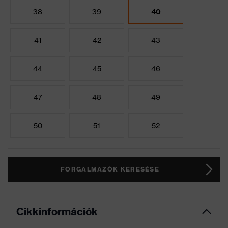
38
39
40
41
42
43
44
45
46
47
48
49
50
51
52
FORGALMAZÓK KERESÉSE
Cikkinformációk