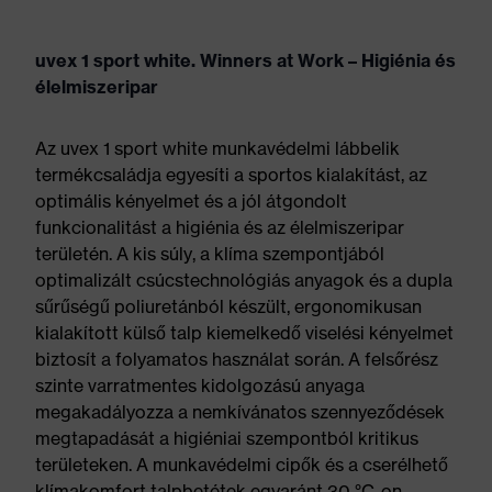
uvex 1 sport white. Winners at Work – Higiénia és
élelmiszeripar
Az uvex 1 sport white munkavédelmi lábbelik
termékcsaládja egyesíti a sportos kialakítást, az
optimális kényelmet és a jól átgondolt
funkcionalitást a higiénia és az élelmiszeripar
területén. A kis súly, a klíma szempontjából
optimalizált csúcstechnológiás anyagok és a dupla
sűrűségű poliuretánból készült, ergonomikusan
kialakított külső talp kiemelkedő viselési kényelmet
biztosít a folyamatos használat során. A felsőrész
szinte varratmentes kidolgozású anyaga
megakadályozza a nemkívánatos szennyeződések
megtapadását a higiéniai szempontból kritikus
területeken. A munkavédelmi cipők és a cserélhető
klímakomfort talpbetétek egyaránt 30 °C-on