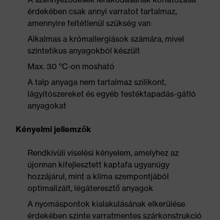
érdekében csak annyi varratot tartalmaz,
amennyire feltétlenül szükség van
Alkalmas a krómallergiások számára, mivel
szintetikus anyagokból készült
Max. 30 °C-on mosható
A talp anyaga nem tartalmaz szilikont,
lágyítószereket és egyéb festéktapadás-gátló
anyagokat
Kényelmi jellemzők
Rendkívüli viselési kényelem, amelyhez az
újonnan kifejlesztett kaptafa ugyanúgy
hozzájárul, mint a klíma szempontjából
optimalizált, légáteresztő anyagok
A nyomáspontok kialakulásának elkerülése
érdekében szinte varratmentes szárkonstrukció