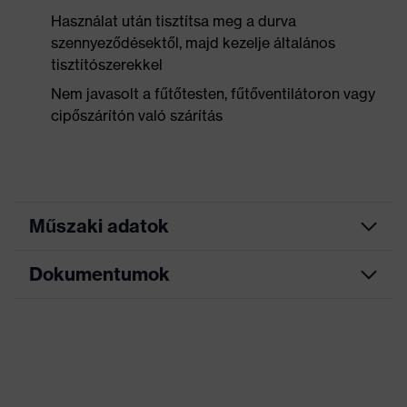
Használat után tisztítsa meg a durva
szennyeződésektől, majd kezelje általános
tisztítószerekkel
Nem javasolt a fűtőtesten, fűtőventilátoron vagy
cipőszárítón való szárítás
Műszaki adatok
Dokumentumok
Allergénekkel
Krómallergiások számára is
kapcsolatos
alkalmas
tudnivalók
Mérettáblázat
Puha bélésű cipőnyelv,
Adatlap
Bordázott járótalp, Puha bélésű
Kivitel
szárperem, Nyomot nem hagyó