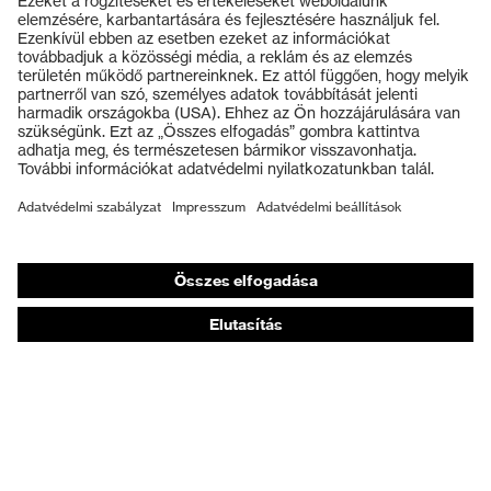
Termékek
Védőszemüvegek
Védősisakok
Védőkesztyűk
Munkavédelmi lábbeli
Személyre szabott egyéni védőeszközök
Légzésvédő álarcok
Hallásvédelem
Védő- és munkaruházat
Terméktanácsadás
Tetőtől talpig: uvex Safety Expert System
Kézvédelem: uvex Chemical Expert System