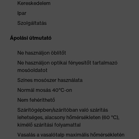
Kereskedelem
Ipar
Szolgáltatás
Ápolási útmutató
Ne használjon öblítőt
Ne használjon optikai fényesítőt tartalmazó
mosóoldatot
Színes mosószer használata
Normál mosás 40°C-on
Nem fehéríthető
Szárítógépben/szárítóban való szárítás
lehetséges, alacsony hőmérsékleten (60 °C),
kímélő szárítási folyamattal
Vasalás a vasalótalp maximális hőmérsékletén