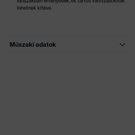
időszakban érvényesek, és tartós változásoknak
lehetnek kitéve.
Műszaki adatok
Marketingszín
grafit
Keresőszín (szűrő)
fekete
Munkakörnyezetekhez
száraz, poros, nyirkos
megfelelő
Négyzetmétertömeg
185
Nem
Férfi