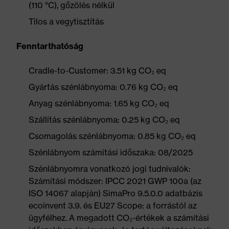
(110 °C), gőzölés nélkül
Tilos a vegytisztítás
Fenntarthatóság
Cradle-to-Customer: 3.51 kg CO₂ eq
Gyártás szénlábnyoma: 0.76 kg CO₂ eq
Anyag szénlábnyoma: 1.65 kg CO₂ eq
Szállítás szénlábnyoma: 0.25 kg CO₂ eq
Csomagolás szénlábnyoma: 0.85 kg CO₂ eq
Szénlábnyom számítási időszaka: 08/2025
Szénlábnyomra vonatkozó jogi tudnivalók:
Számítási módszer: IPCC 2021 GWP 100a (az
ISO 14067 alapján) SimaPro 9.5.0.0 adatbázis
ecoinvent 3.9. és EU27 Scope: a forrástól az
ügyfélhez. A megadott CO₂-értékek a számítási