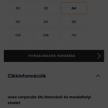
60
62
64
90
94
98
102
106
110
FORGALMAZÓK KERESÉSE
Cikkinformációk
uvex corporate 26: Innováció és munkahelyi
viselet