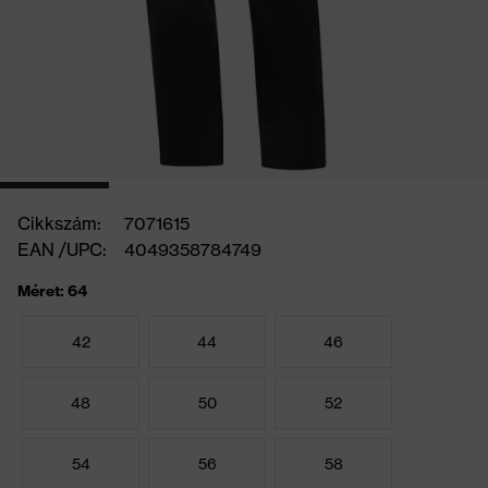
Cikkszám:
7071615
EAN /UPC:
4049358784749
Méret: 64
42
44
46
48
50
52
54
56
58