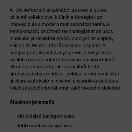
A 100. évforduló alkalmából az uvex a 26-os
vállalati kollekcióval kitűnik a tömegből az
innováció és a modern munkaruházat terén. A
termékcsalád az úttörő technológiákat stílusos
munkahelyi viselettel ötvözi, amelyet az alapító,
Philipp M. Winter úttörő szelleme inspirált. A
hangsúly az innovatív anyagokon, a kényelmes
viseleten és a fenntarthatóság iránti egyértelmű
elkötelezettségre került: a textilből-textil
újrahasznosítási rendszer például a régi textíliákat
új eljárással kiváló minőségű anyagokká alakítja a
felelős és jövőorientált munkakörnyezet érdekében.
Általános jellemzők
Két oldalsó bevágott zseb
Jobb combzseb cipzárral