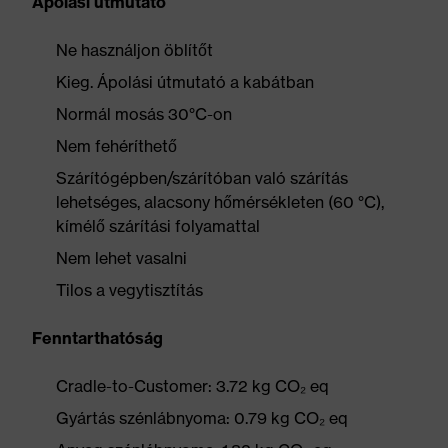
Ápolási útmutató
Ne használjon öblítőt
Kieg. Ápolási útmutató a kabátban
Normál mosás 30°C-on
Nem fehéríthető
Szárítógépben/szárítóban való szárítás
lehetséges, alacsony hőmérsékleten (60 °C),
kímélő szárítási folyamattal
Nem lehet vasalni
Tilos a vegytisztítás
Fenntarthatóság
Cradle-to-Customer: 3.72 kg CO₂ eq
Gyártás szénlábnyoma: 0.79 kg CO₂ eq