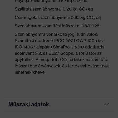
Anyag szénlábnyoma: 1.82 kg CO₂ eq
Szállítás szénlábnyoma: 0.26 kg CO₂ eq
Csomagolás szénlábnyoma: 0.85 kg CO₂ eq
Szénlábnyom számítási időszaka: 08/2025
Szénlábnyomra vonatkozó jogi tudnivalók:
Számítási módszer: IPCC 2021 GWP 100a (az
ISO 14067 alapján) SimaPro 9.5.0.0 adatbázis
ecoinvent 3.9. és EU27 Scope: a forrástól az
ügyfélhez. A megadott CO₂-értékek a számítási
időszakban érvényesek, és tartós változásoknak
lehetnek kitéve.
Műszaki adatok
Marketingszín
grafit