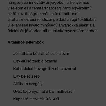
hangsúly az innovatív anyagokon, a kényelmes
viseleten és a fenntarthatóság iránti egyértelmű
elkötelezettségre került: a textilből-textil
újrahasznosítási rendszer például a régi textíliákat
új eljárással kiváló minőségű anyagokká alakítja a
felelős és jövőorientált munkakörnyezet érdekében.
Általános jellemzők
Jól látható kétirányú első cipzár
Egy elülső zseb cipzárral
Két oldalsó bevágott zseb cipzárral
Egy belső zseb
Állítható szegély
Uvex logó nyomat a bal mellrészen
Kapható méretek: XS–4XL