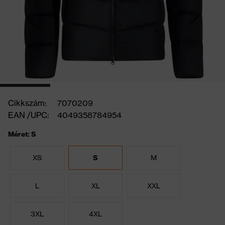
Cikkszám:
7070209
EAN /UPC:
4049358784954
Méret: S
XS
S
M
L
XL
XXL
3XL
4XL