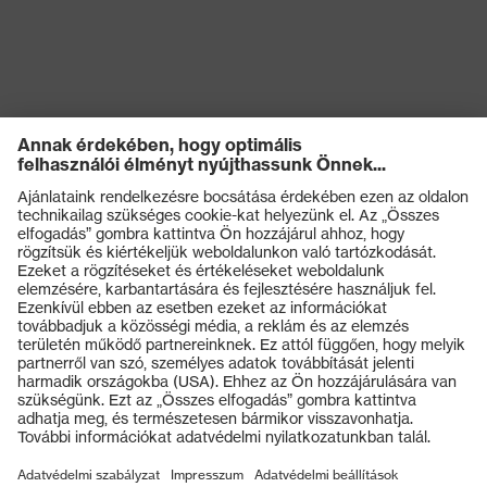
Termékek
Védőszemüvegek
Védősisakok
Védőkesztyűk
Munkavédelmi lábbeli
Személyre szabott egyéni védőeszközök