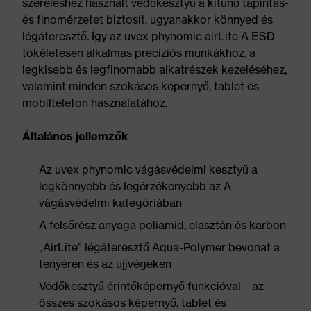
szereléshez használt védőkesztyű a kitűnő tapintás-
és finomérzetet biztosít, ugyanakkor könnyed és
légáteresztő. Így az uvex phynomic airLite A ESD
tökéletesen alkalmas precíziós munkákhoz, a
legkisebb és legfinomabb alkatrészek kezeléséhez,
valamint minden szokásos képernyő, tablet és
mobiltelefon használatához.
Általános jellemzők
Az uvex phynomic vágásvédelmi kesztyű a
legkönnyebb és legérzékenyebb az A
vágásvédelmi kategóriában
A felsőrész anyaga poliamid, elasztán és karbon
„AirLite” légáteresztő Aqua-Polymer bevonat a
tenyéren és az ujjvégeken
Védőkesztyű érintőképernyő funkcióval – az
összes szokásos képernyő, tablet és