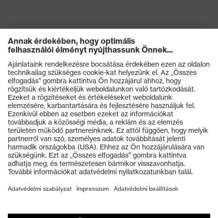
Termékek
Védőszemüvegek
Védősisakok
Védőkesztyűk
Munkavédelmi lábbeli
Személyre szabott egyéni védőeszközök
Légzésvédő álarcok