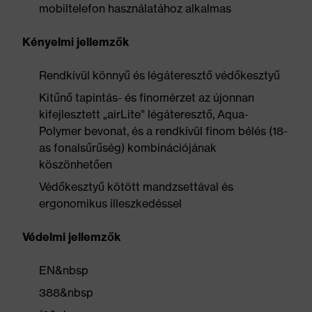
mobiltelefon használatához alkalmas
Kényelmi jellemzők
Rendkívül könnyű és légáteresztő védőkesztyű
Kitűnő tapintás- és finomérzet az újonnan
kifejlesztett „airLite” légáteresztő, Aqua-
Polymer bevonat, és a rendkívül finom bélés (18-
as fonalsűrűség) kombinációjának
köszönhetően
Védőkesztyű kötött mandzsettával és
ergonomikus illeszkedéssel
Védelmi jellemzők
EN&nbsp
388&nbsp