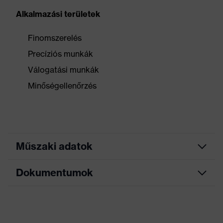
Alkalmazási területek
Finomszerelés
Precíziós munkák
Válogatási munkák
Minőségellenőrzés
Műszaki adatok
Dokumentumok
Keresőszín (szűrő)
fekete
Allergénekkel
Nem tartalmaz
Adatlap
kapcsolatos
allergiakeltő anyagokat
tudnivalók