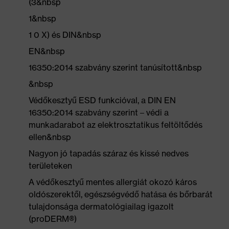
(3&nbsp
1&nbsp
1 0 X) és DIN&nbsp
EN&nbsp
16350:2014 szabvány szerint tanúsított&nbsp
&nbsp
Védőkesztyű ESD funkcióval, a DIN EN
16350:2014 szabvány szerint – védi a
munkadarabot az elektrosztatikus feltöltődés
ellen&nbsp
Nagyon jó tapadás száraz és kissé nedves
területeken
A védőkesztyű mentes allergiát okozó káros
oldószerektől, egészségvédő hatása és bőrbarát
tulajdonsága dermatológiailag igazolt
(proDERM®)