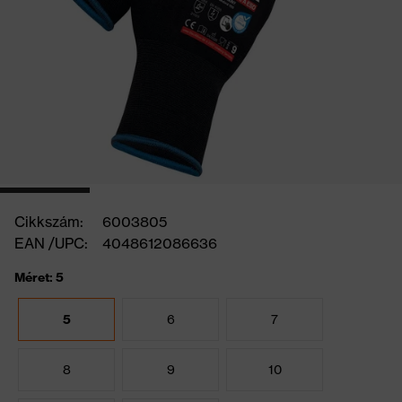
Cikkszám:
6003805
EAN /UPC:
4048612086636
Méret: 5
5
6
7
8
9
10