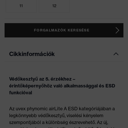
11
12
FORGALMAZÓK KERESÉSE
Cikkinformációk
Védőkesztyű az 5. érzékhez –
érintőképernyőhöz való alkalmassággal és ESD
funkcióval
Az uvex phynomic airLite A ESD kategóriájában a
legkönnyebb védőkesztyű, viselési kényelem
szempontjából a különbség észrevehető. Az új,