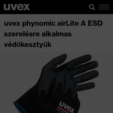
uvex phynomic airLite A ESD
szerelésre alkalmas
védőkesztyűk