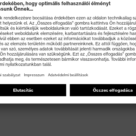
r Angewandte Dermologische Forschung (proDERM
ltal dermatológiailag tanúsított (proDerm tanulmányok:
nban robusztus Aqua-Polymer impregnálásának
ken
ránFinomszerelés