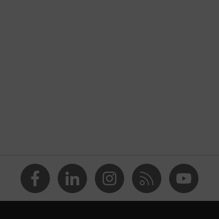
ldószerektől mentes (DMF, TEA), Különösen bőrbarát
, poliamid (PA)
ztyű
ztyű élelmiszerek kezeléséhez és feldolgozásához
kesztyűk
ásokkal szembeni védelem, Karcolásokkal szembeni védelem
n Germany
Flex Technology