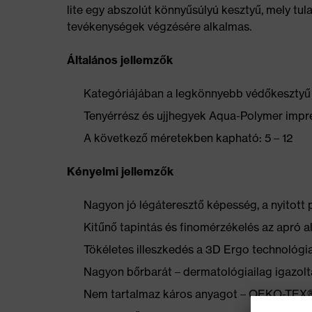
lite egy abszolút könnyűsúlyú kesztyű, mely tu
tevékenységek végzésére alkalmas.
Általános jellemzők
Kategóriájában a legkönnyebb védőkeszty
Tenyérrész és ujjhegyek Aqua-Polymer impr
A következő méretekben kapható: 5 – 12
Kényelmi jellemzők
Nagyon jó légáteresztő képesség, a nyitott
Kitűnő tapintás és finomérzékelés az apró 
Tökéletes illeszkedés a 3D Ergo technológi
Nagyon bőrbarát – dermatológiailag igazolt
Nem tartalmaz káros anyagot – OEKO-TEX® 