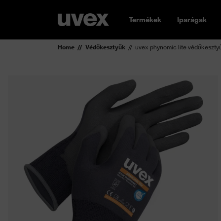
Termékek
Iparágak
Home
Védőkesztyűk
uvex phynomic lite védőkeszty