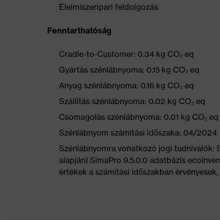
Élelmiszeripari feldolgozás
Fenntarthatóság
Cradle-to-Customer: 0.34 kg CO₂ eq
Gyártás szénlábnyoma: 0.15 kg CO₂ eq
Anyag szénlábnyoma: 0.16 kg CO₂ eq
Szállítás szénlábnyoma: 0.02 kg CO₂ eq
Csomagolás szénlábnyoma: 0.01 kg CO₂ eq
Szénlábnyom számítási időszaka: 04/2024
Szénlábnyomra vonatkozó jogi tudnivalók:
alapján) SimaPro 9.5.0.0 adatbázis ecoinven
értékek a számítási időszakban érvényesek, 