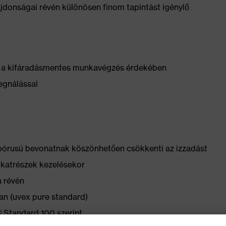
lajdonságai révén különösen finom tapintást igénylő
ű a kifáradásmentes munkavégzés érdekében
egnálással
 pórusú bevonatnak köszönhetően csökkenti az izzadást
alkatrészek kezelésekor
a révén
an (uvex pure standard)
Standard 100 szerint.