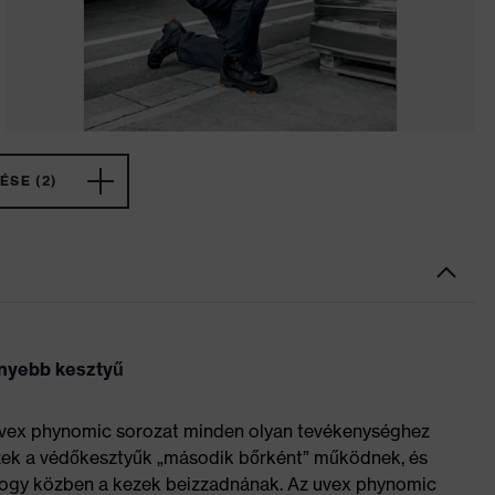
ÉSE (2)
nnyebb kesztyű
vex phynomic sorozat minden olyan tevékenységhez
Ezek a védőkesztyűk „második bőrként” működnek, és
hogy közben a kezek beizzadnának. Az uvex phynomic