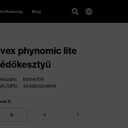
tarthatóság
Blog
vex phynomic lite
édőkesztyű
kkszám:
6004005
AN /UPC:
4048612046111
ret: 5
5
6
7