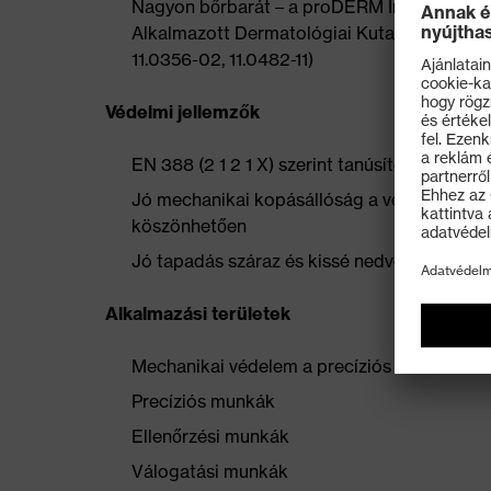
Nagyon bőrbarát – a proDERM Institut fü
Alkalmazott Dermatológiai Kutatóintézet) á
11.0356-02, 11.0482-11)
Védelmi jellemzők
EN 388 (2 1 2 1 X) szerint tanúsított
Jó mechanikai kopásállóság a vékony, azo
köszönhetően
Jó tapadás száraz és kissé nedves területe
Alkalmazási területek
Mechanikai védelem a precíziós munkák so
Precíziós munkák
Ellenőrzési munkák
Válogatási munkák