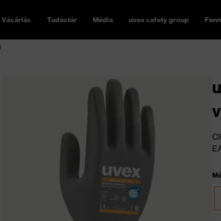
Vásárlás
Tudástár
Média
uvex safety group
Fenn
ű
u
v
Ci
E
Mé