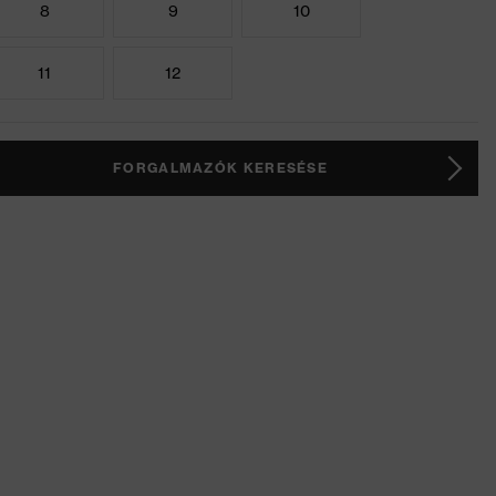
8
9
10
11
12
FORGALMAZÓK KERESÉSE