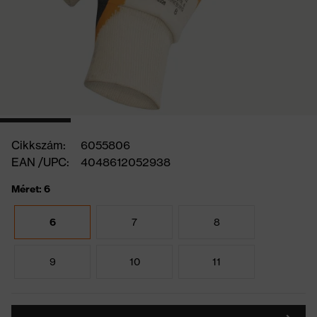
Cikkszám:
6055806
EAN /UPC:
4048612052938
Méret: 6
6
7
8
9
10
11