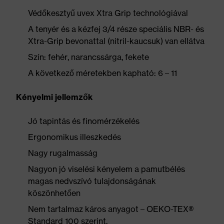
Védőkesztyű uvex Xtra Grip technológiával
A tenyér és a kézfej 3/4 része speciális NBR- és
Xtra-Grip bevonattal (nitril-kaucsuk) van ellátva
Szín: fehér, narancssárga, fekete
A következő méretekben kapható: 6 – 11
Kényelmi jellemzők
Jó tapintás és finomérzékelés
Ergonomikus illeszkedés
Nagy rugalmasság
Nagyon jó viselési kényelem a pamutbélés
magas nedvszívó tulajdonságának
köszönhetően
Nem tartalmaz káros anyagot – OEKO-TEX®
Standard 100 szerint.