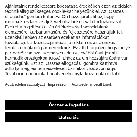
Termékek
Védőszemüvegek
Védősisakok
Védőkesztyűk
Munkavédelmi lábbeli
Személyre szabott egyéni védőeszközök
Légzésvédő álarcok
Hallásvédelem
Védő- és munkaruházat
Terméktanácsadás