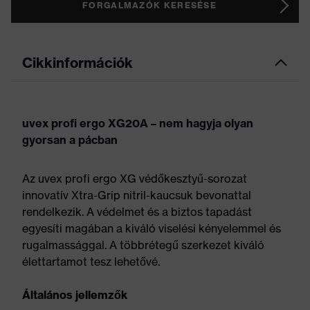
FORGALMAZÓK KERESÉSE
Cikkinformációk
uvex profi ergo XG20A – nem hagyja olyan
gyorsan a pácban
Az uvex profi ergo XG védőkesztyű-sorozat
innovatív Xtra-Grip nitril-kaucsuk bevonattal
rendelkezik. A védelmet és a biztos tapadást
egyesíti magában a kiváló viselési kényelemmel és
rugalmassággal. A többrétegű szerkezet kiváló
élettartamot tesz lehetővé.
Általános jellemzők