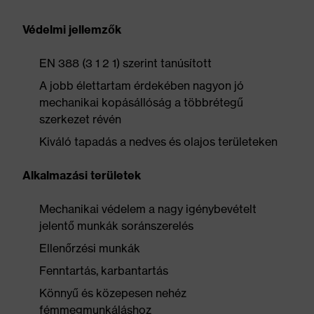
Védelmi jellemzők
EN 388 (3 1 2 1) szerint tanúsított
A jobb élettartam érdekében nagyon jó
mechanikai kopásállóság a többrétegű
szerkezet révén
Kiváló tapadás a nedves és olajos területeken
Alkalmazási területek
Mechanikai védelem a nagy igénybevételt
jelentő munkák soránszerelés
Ellenőrzési munkák
Fenntartás, karbantartás
Könnyű és közepesen nehéz
fémmegmunkáláshoz