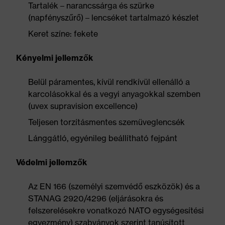
Tartalék – narancssárga és szürke
(napfényszűrő) – lencséket tartalmazó készlet
Keret színe: fekete
Kényelmi jellemzők
Belül páramentes, kívül rendkívül ellenálló a
karcolásokkal és a vegyi anyagokkal szemben
(uvex supravision excellence)
Teljesen torzításmentes szemüveglencsék
Lánggátló, egyénileg beállítható fejpánt
Védelmi jellemzők
Az EN 166 (személyi szemvédő eszközök) és a
STANAG 2920/4296 (eljárásokra és
felszerelésekre vonatkozó NATO egységesítési
egyezmény) szabványok szerint tanúsított