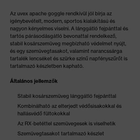
Az uvex apache goggle rendkívül jól bírja az
igénybevételt, modern, sportos kialakítású és
nagyon kényelmes viselni. A lánggátló fejpánttal és
tartós párásodásgátló bevonattal rendelkező,
stabil kosárszemüveg megbízható védelmet nyújt,
és egy szemüvegtasakot, valamint narancssárga
tartalék lencséket és szürke színű napfényszűrőt is
tartalmazó készletben kapható.
Általános jellemzők
Stabil kosárszemüveg lánggátló fejpánttal
Kombinálható az elterjedt védősisakokkal és
hallásvédő fültokokkal
Az RX-betéttel szemüvegesek is viselhetik
Szemüvegtasakot tartalmazó készlet