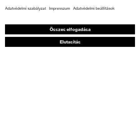
Személyre szabott egyéni védőeszközök
Légzésvédő álarcok
Hallásvédelem
Védő- és munkaruházat
Terméktanácsadás
Tetőtől talpig: uvex Safety Expert System
Kézvédelem: uvex Chemical Expert System
Légzésvédelem: uvex Respiratory Expert System
Szemvédelem: Védőszemüveg-konfigurátor
Technológiák
Díjak