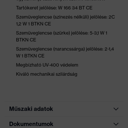
Tartókeret jelölése: W 166 34 BT CE
Szemüveglencse (színezés nélküli) jelölése: 2C
1,2 W 1 BTKN CE
Szemüveglencse (szürke) jelölése: 5-3,1 W 1
BTKN CE
Szemüveglencse (narancssárga) jelölése: 2-1,4
W 1 BTKN CE
Megbízható UV-400 védelem
Kiváló mechanikai szilárdság
Műszaki adatok
Dokumentumok
Keresőszín
fekete