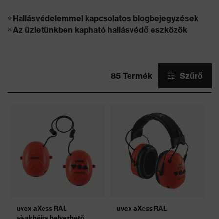
Hallásvédelemmel kapcsolatos blogbejegyzések
Az üzletünkben kapható hallásvédő eszközök
85 Termék
Szűrő
uvex aXess RAL
uvex aXess RAL
sisakhéjra helyezhető