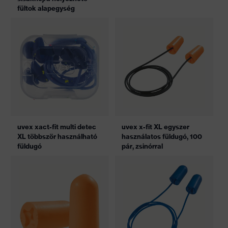
fültok alapegység
uvex xact-fit multi detec
uvex x-fit XL egyszer
XL többször használható
használatos füldugó, 100
füldugó
pár, zsinórral