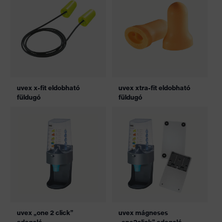
uvex x-fit eldobható
uvex xtra-fit eldobható
füldugó
füldugó
uvex „one 2 click”
uvex mágneses