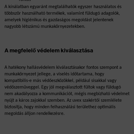
A kínálatban egyaránt megtalálhatók egyszer használatos és 
többször használható termékek, valamint füldugó adagolók, 
amelyek higiénikus és gazdaságos megoldást jelentenek 
nagyobb létszámú munkakörnyezetekben.
A megfelelő védelem kiválasztása
A hatékony hallásvédelem kiválasztásakor fontos szempont a 
munkakörnyezet jellege, a viselés időtartama, hogy 
kompatibilis-e más védőeszközökkel, például sisakkal vagy 
védőszemüveggel. Egy jól megválasztott fültok vagy füldugó 
nem akadályozza a kommunikációt, mégis megbízható védelmet 
nyújt a káros zajokkal szemben. Az uvex szakértői szemlélete 
biztosítja, hogy minden felhasználási területhez optimális 
megoldás álljon rendelkezésre.