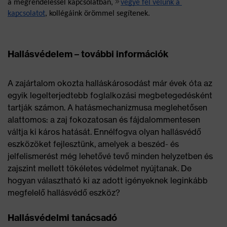
a megrendeléssel kapcsolatban, 
vegye fel velünk a 
kapcsolatot
, kollégáink örömmel segítenek.
Hallásvédelem – további információk
A zajártalom okozta halláskárosodást már évek óta az
egyik legelterjedtebb foglalkozási megbetegedésként
tartják számon. A hatásmechanizmusa meglehetősen
alattomos: a zaj fokozatosan és fájdalommentesen
váltja ki káros hatását. Ennélfogva olyan hallásvédő
eszközöket fejlesztünk, amelyek a beszéd- és
jelfelismerést még lehetővé tevő minden helyzetben és
zajszint mellett tökéletes védelmet nyújtanak. De
hogyan választható ki az adott igényeknek leginkább
megfelelő hallásvédő eszköz?
Hallásvédelmi tanácsadó