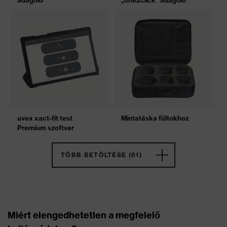
adagoló
„one2click” adagoló
uvex xact-fit test
Mintatáska fültokhoz
Premium szoftver
TÖBB BETÖLTÉSE (61)
Miért elengedhetetlen a megfelelő