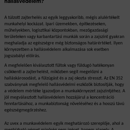
hallásvédelem?
A túlzott zajterhelés az egyik leggyakoribb, mégis alulértékelt 
munkahelyi kockázat. Ipari üzemekben, építkezéseken, 
műhelyekben, logisztikai központokban, mezőgazdasági 
területeken vagy karbantartási munkák során a zajszint gyakran 
meghaladja az egészségre még biztonságos határértéket. Ilyen 
környezetben a hallásvédelem alkalmazása sok esetben 
jogszabályi előírás.
A megfelelően kiválasztott fültok vagy füldugó hatékonyan 
csökkenti a zajterhelést, miközben segít megelőzni a 
halláskárosodást, a fülzúgást és a zaj okozta stresszt. Az EN 352 
szabványnak megfelelő hallásvédelmi eszközök biztosítják, hogy 
a védelem mértéke igazodjon a munkakörnyezet zajszintjéhez. A 
jól megválasztott hallásvédelem hozzájárul a koncentráció 
fenntartásához, a munkabiztonság növeléséhez és a hosszú távú 
egészségmegőrzéshez.
Az uvex a munkavédelem egyik meghatározó szereplője, ahol a 
megbízható német minőség nem ígéret, hanem alapelv. A 