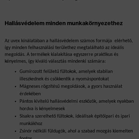
Hallásvédelem minden munkakörnyezethez
Az uvex kínálatában a hallásvédelem számos formája  elérhető, 
így minden felhasználási területhez megtalálható az ideális 
megoldás. A termékek kialakítása egyszerre praktikus és 
kényelmes, így kiváló választás mindenki számára:
Gumírozott felületű fültokok, amelyek stabilan 
illeszkednek és csökkentik a nyomáspontokat
Mágneses rögzítésű megoldások, a gyors használat 
érdekében
Pántos kivitelű hallásvédelmi eszközök, amelyek nyakban 
hordva is kényelmesek
Sisakra szerelhető fültokok, ideálisak építőipari és ipari 
munkákhoz
Zsinór nélküli füldugók, ahol a szabad mozgás kiemelten 
fontos