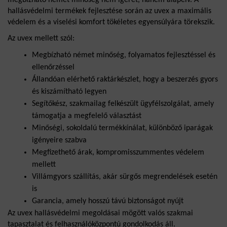
hallásvédelmi termékek fejlesztése során az uvex a maximális 
védelem és a viselési komfort tökéletes egyensúlyára törekszik.
Az uvex mellett szól:
Megbízható német minőség, folyamatos fejlesztéssel és 
ellenőrzéssel
Állandóan elérhető raktárkészlet, hogy a beszerzés gyors 
és kiszámítható legyen
Segítőkész, szakmailag felkészült ügyfélszolgálat, amely 
támogatja a megfelelő választást
Minőségi, sokoldalú termékkínálat, különböző iparágak 
igényeire szabva
Megfizethető árak, kompromisszummentes védelem 
mellett
Villámgyors szállítás, akár sürgős megrendelések esetén 
is
Garancia, amely hosszú távú biztonságot nyújt
Az uvex hallásvédelmi megoldásai mögött valós szakmai 
tapasztalat és felhasználóközpontú gondolkodás áll.