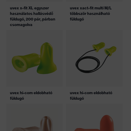
uvex x-fit XL egyszer
uvex xact-fit multi M/L
használatos hallásvédő
többször használható
füldugó, 200 pár, párban
füldugó
csomagolva
uvex hi-com eldobható
uvex hi-com eldobható
füldugó
füldugó