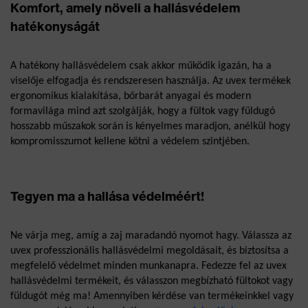
Komfort, amely növeli a hallásvédelem
hatékonyságát
A hatékony hallásvédelem csak akkor működik igazán, ha a 
viselője elfogadja és rendszeresen használja. Az uvex termékek 
ergonomikus kialakítása, bőrbarát anyagai és modern 
formavilága mind azt szolgálják, hogy a fültok vagy füldugó 
hosszabb műszakok során is kényelmes maradjon, anélkül hogy 
kompromisszumot kellene kötni a védelem szintjében.
Tegyen ma a hallása védelméért!
Ne várja meg, amíg a zaj maradandó nyomot hagy. Válassza az 
uvex professzionális hallásvédelmi megoldásait, és biztosítsa a 
megfelelő védelmet minden munkanapra. Fedezze fel az uvex 
hallásvédelmi termékeit, és válasszon megbízható fültokot vagy 
füldugót még ma! Amennyiben kérdése van termékeinkkel vagy 