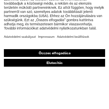
Védőszemüvegek
Védősisakok
Védőkesztyűk
Munkavédelmi lábbeli
Személyre szabott egyéni védőeszközök
Légzésvédő álarcok
Hallásvédelem
Védő- és munkaruházat
Terméktanácsadás
Tetőtől talpig: uvex Safety Expert System
Kézvédelem: uvex Chemical Expert System
Légzésvédelem: uvex Respiratory Expert System