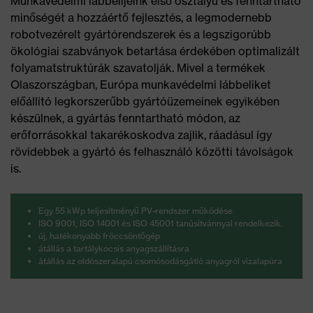
Munkavédelmi lábbelijeink első osztályú és fenntartható
minőségét a hozzáértő fejlesztés, a legmodernebb
robotvezérelt gyártórendszerek és a legszigorúbb
ökológiai szabványok betartása érdekében optimalizált
folyamatstruktúrák szavatolják. Mivel a termékek
Olaszországban, Európa munkavédelmi lábbeliket
előállító legkorszerűbb gyártóüzemeinek egyikében
készülnek, a gyártás fenntartható módon, az
erőforrásokkal takarékoskodva zajlik, ráadásul így
rövidebbek a gyártó és felhasználó közötti távolságok
is.
Egy 55 kWp teljesítményű PV-rendszer működése
ISO 9001, ISO 14001 és ISO 45001 tanúsítvánnyal rendelkezik.
új, hatékonyabb fröccsöntőgép
átállás a tartálykocsis anyagszállításra
átállás az oldószeralapú csomósodásgátló anyagról vízalapúra