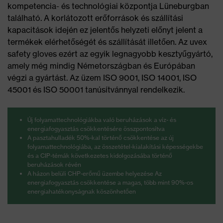
kompetencia- és technológiai központja Lüneburgban
található. A korlátozott erőforrások és szállítási
kapacitások idején ez jelentős helyzeti előnyt jelent a
termékek elérhetőségét és szállítását illetően. Az uvex
safety gloves ezért az egyik legnagyobb kesztyűgyártó,
amely még mindig Németországban és Európában
végzi a gyártást. Az üzem ISO 9001, ISO 14001, ISO
45001 és ISO 50001 tanúsítvánnyal rendelkezik.
Új folyamattechnológiákba való beruházások a víz- és
energiafogyasztás csökkentésére összpontosítva
A pasztahulladék 50%-kal történő csökkentése az új
folyamattechnológiába, az összetétel-kialakítási képességekbe
és a CIP-témák következetes kidolgozásába történő
beruházások révén
A házon belüli CHP-erőmű üzembe helyezése Az
energiafogyasztás csökkentése a magas, több mint 90%-os
energiahatékonyságnak köszönhetően