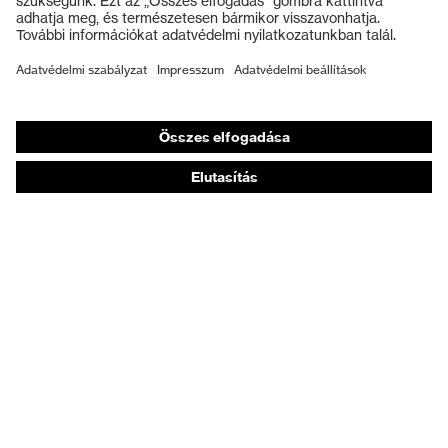
Munkavédelmi lábbeli
Személyre szabott egyéni védőeszközök
Légzésvédő álarcok
Hallásvédelem
Védő- és munkaruházat
Terméktanácsadás
Tetőtől talpig: uvex Safety Expert System
Kézvédelem: uvex Chemical Expert System
Légzésvédelem: uvex Respiratory Expert System
Szemvédelem: Védőszemüveg-konfigurátor
Technológiák
Díjak