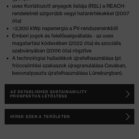
uvex Korlátozott anyagok listája (RSL) a REACH-
rendeletnél szigorúbb vegyi határértékekkel (2007
óta)
>2,300 kWp napenergia a PV-rendszereinkből
Emberi jogok és felelősségvállalás - az uvex
magatartási kódexében (2022 óta) és szociális
szabványában (2006 óta) rögzítve
A technológiai hulladékok újrafelhasználása (pl.
fröccsöntési szakaszok újragranulálása Cevában,
bevonatpaszta újrafelhasználása Lüneburgban).
AZ ESTABLISHED SUSTAINABILITY
PROSPEKTUS LETÖLTÉSE
HÍREK EZEN A TERÜLETEN