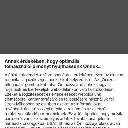
Termékek
Védőszemüvegek
Védősisakok
Védőkesztyűk