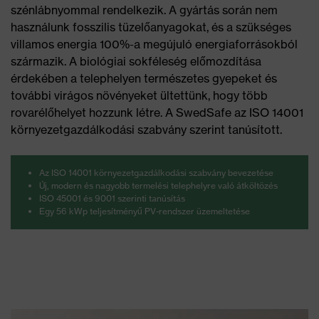
szénlábnyommal rendelkezik. A gyártás során nem
használunk fosszilis tüzelőanyagokat, és a szükséges
villamos energia 100%-a megújuló energiaforrásokból
származik. A biológiai sokféleség előmozdítása
érdekében a telephelyen természetes gyepeket és
további virágos növényeket ültettünk, hogy több
rovarélőhelyet hozzunk létre. A SwedSafe az ISO 14001
környezetgazdálkodási szabvány szerint tanúsított.
Az ISO 14001 környezetgazdálkodási szabvány bevezetése
Új, modern és nagyobb termelési telephelyre való átköltözés
ISO 45001 és 9001 szerinti tanúsítás
Egy 56 kWp teljesítményű PV-rendszer üzemeltetése