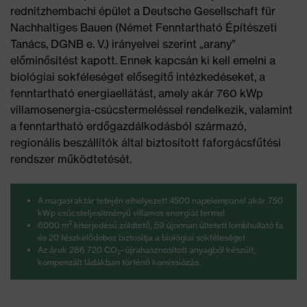
rednitzhembachi épület a Deutsche Gesellschaft für
Nachhaltiges Bauen (Német Fenntartható Építészeti
Tanács, DGNB e. V.) irányelvei szerint „arany”
előminősítést kapott. Ennek kapcsán ki kell emelni a
biológiai sokféleséget elősegítő intézkedéseket, a
fenntartható energiaellátást, amely akár 760 kWp
villamosenergia-csúcstermeléssel rendelkezik, valamint
a fenntartható erdőgazdálkodásból származó,
regionális beszállítók által biztosított faforgácsfűtési
rendszer működtetését.
A magasraktár tetején elhelyezett 4500 napelempanel akár 750
kWp csúcsteljesítményű villamos energiát termel
2
6000 m
kiterjedésű zöldtető, 59 újonnan ültetett lombhullató fa
és 20 fészkelődoboz biztosítja a biológiai sokféleséget
Az áruk 286 720 CO
- újrahasznosított anyagból készült,
2
kompenzált ládákban történő komissiózás.