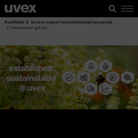
Kezdőoldal
Az uvex csoport fenntarthatósági koncepciója
Fenntartható gyártás