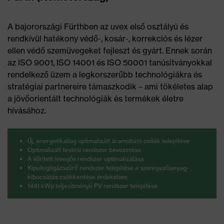
A bajorországi Fürthben az uvex első osztályú és
rendkívül hatékony védő-, kosár-, korrekciós és lézer
ellen védő szemüvegeket fejleszt és gyárt. Ennek során
az ISO 9001, ISO 14001 és ISO 50001 tanúsítványokkal
rendelkező üzem a legkorszerűbb technológiákra és
stratégiai partnereire támaszkodik – ami tökéletes alap
a jövőorientált technológiák és termékek életre
hívásához.
Új, energetikailag optimalizált áramoltató cellák telepítése
Optimalizált festési rendszer bevezetése
A sűrített levegős rendszer optimalizálása
Kipufogógázszűrő rendszer telepítése a szennyezőanyag-
kibocsátás csökkentése érdekében
1441 kWp teljesítményű PV rendszer telepítése