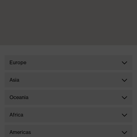
Europe
Italy
Asia
Malaysia
Oceania
Czech Republic
Australia
Africa
Indonesia
Hungary
South Africa
Americas
Singapore