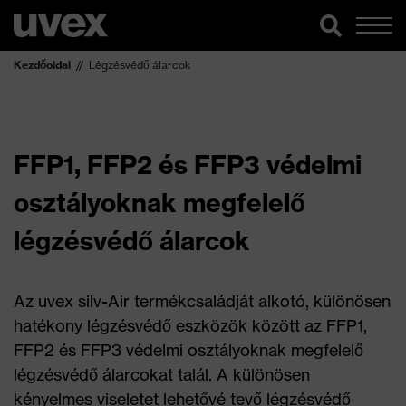
Kezdőoldal
Légzésvédő álarcok
FFP1, FFP2 és FFP3 védelmi
osztályoknak megfelelő
légzésvédő álarcok
Az uvex silv-Air termékcsaládját alkotó, különösen
hatékony légzésvédő eszközök között az FFP1,
FFP2 és FFP3 védelmi osztályoknak megfelelő
légzésvédő álarcokat talál. A különösen
kényelmes viseletet lehetővé tevő légzésvédő