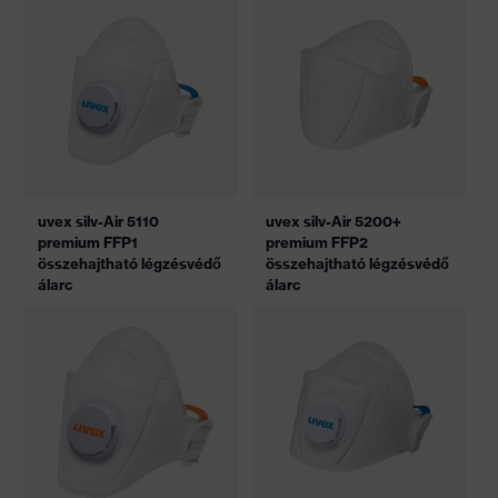
uvex silv-Air 5110
uvex silv-Air 5200+
premium FFP1
premium FFP2
összehajtható légzésvédő
összehajtható légzésvédő
álarc
álarc