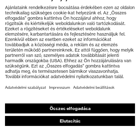
Termékek
Védőszemüvegek
Védősisakok
Védőkesztyűk
Munkavédelmi lábbeli
Személyre szabott egyéni védőeszközök
Légzésvédő álarcok
Hallásvédelem
Védő- és munkaruházat
Terméktanácsadás