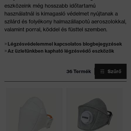
eszközeink még hosszabb időtartamú
használatnál is kimagasló védelmet nyújtanak a
szilárd és folyékony halmazállapotú aeroszolokkal,
valamint porral, köddel és füsttel szemben.
Légzésvédelemmel kapcsolatos blogbejegyzések
Az üzletünkben kapható légzésvédő eszközök
36 Termék
Szűrő