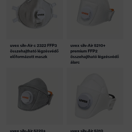
uvex silv-Air c 2322 FFP3
uvex silv-Air 5210+
összehajtható légzésvédő
premium FFP2
előformázott maszk
összehajtható légzésvédő
álarc
uvex silv-Air 5220+
uvex silv-Air 5310