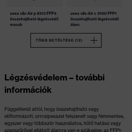
uvex silv-Air p 8313 FFP3
uvex silv-Air c 3100 FFP1
összehajtható légzésvédő
összehajtható légzésvédő
maszk
álarc
TÖBB BETÖLTÉSE (12)
Légzésvédelem – további
információk
Függetlenül attól, hogy összehajtható vagy
előformázott, orrcsipesszel felszerelt vagy fémmentes,
egyszer vagy többször használatos, hűtő hatású vagy
szagszűrővel ellátott álarcra van-e szüksége: az FFP1-