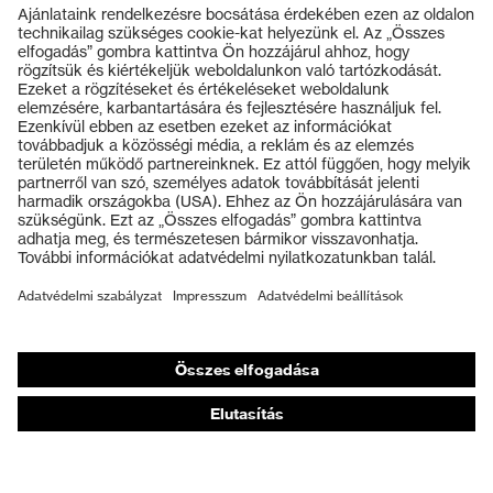
Termékek
Védőszemüvegek
Védősisakok
Védőkesztyűk
Munkavédelmi lábbeli
Személyre szabott egyéni védőeszközök
Légzésvédő álarcok
Hallásvédelem
Védő- és munkaruházat
Terméktanácsadás