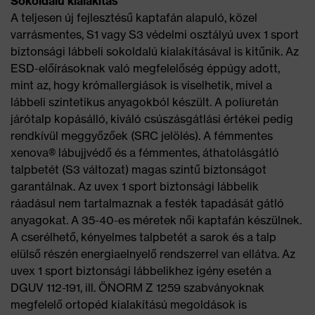
Sokoldalú kialakítás
A teljesen új fejlesztésű kaptafán alapuló, közel
varrásmentes, S1 vagy S3 védelmi osztályú uvex 1 sport
biztonsági lábbeli sokoldalú kialakításával is kitűnik. Az
ESD-előírásoknak való megfelelőség éppúgy adott,
mint az, hogy krómallergiások is viselhetik, mivel a
lábbeli szintetikus anyagokból készült. A poliuretán
járótalp kopásálló, kiváló csúszásgátlási értékei pedig
rendkívül meggyőzőek (SRC jelölés). A fémmentes
xenova® lábujjvédő és a fémmentes, áthatolásgátló
talpbetét (S3 változat) magas szintű biztonságot
garantálnak. Az uvex 1 sport biztonsági lábbelik
ráadásul nem tartalmaznak a festék tapadását gátló
anyagokat. A 35-40-es méretek női kaptafán készülnek.
A cserélhető, kényelmes talpbetét a sarok és a talp
elülső részén energiaelnyelő rendszerrel van ellátva. Az
uvex 1 sport biztonsági lábbelikhez igény esetén a
DGUV 112-191, ill. ÖNORM Z 1259 szabványoknak
megfelelő ortopéd kialakítású megoldások is