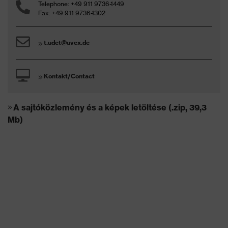
Telephone: +49 911 9736-1449
Fax: +49 911 9736-1302
t.udet@uvex.de
Kontakt/Contact
A sajtóközlemény és a képek letöltése (.zip, 39,3
Mb)