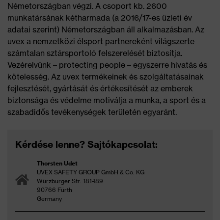
Németországban végzi. A csoport kb. 2600
munkatársának kétharmada (a 2016/17-es üzleti év
adatai szerint) Németországban áll alkalmazásban. Az
uvex a nemzetközi élsport partnereként világszerte
számtalan sztársportoló felszerelését biztosítja.
Vezérelvünk – protecting people – egyszerre hivatás és
kötelesség. Az uvex termékeinek és szolgáltatásainak
fejlesztését, gyártását és értékesítését az emberek
biztonsága és védelme motiválja a munka, a sport és a
szabadidős tevékenységek területén egyaránt.
Kérdése lenne? Sajtókapcsolat:
Thorsten Udet
UVEX SAFETY GROUP GmbH & Co. KG
Würzburger Str. 181-189
90766 Fürth
Germany