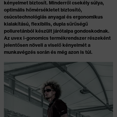
kényelmet biztosít. Minderről csekély súlya,
optimális hőmérsékletet biztosító,
csúcstechnológiás anyagai és ergonomikus
kialakítású, flexibilis, dupla sűrűségű
poliuretánból készült járótalpa gondoskodnak.
Az uvex i-gonomics termékrendszer részeként
jelentősen növeli a viselő kényelmét a
munkavégzés során és még azon is túl.