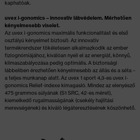
kaphatóak.
uvex i-gonomics – innovatív lábvédelem. Mérhetően
kényelmesebb viselet.
Az uvex i-gonomics maximális funkcionalitást és első
osztályú kényelmet biztosít: Az innovatív
termékrendszer tökéletesen alkalmazkodik az ember
fiziognómiájához, kiválóan nyeli el az energiát, könnyű,
klímaszabályozása pedig optimális. A biztonsági
lábbeliben érezhetően kényelmesebb az állás és a séta –
a teljes munkanap alatt. Az uvex 1 sport 4,3-es uvex i-
gonomics Relief-indexe kimagasló. Mindez az elenyésző
475 grammos súlyának (S1 SRC, 42-es méret),
kiemelkedő rugalmasságának (csekély hajlítási
merevségének) és kiváló légáteresztésének köszönhető.