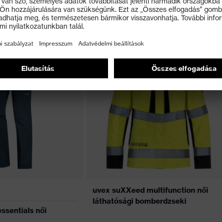
ssentials női köpeny
uvex suXXeed essentials férfi
bombernadrág
uvex suXXeed multifunction női
láthatósági bomberdzseki
ssentials női