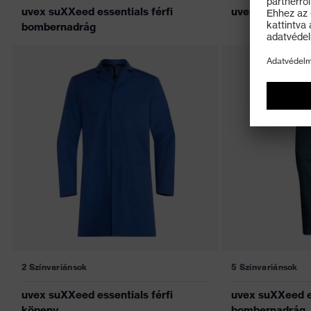
uvex suXXeed essentials férfi
uvex suXXeed e
bombernadrág
2 Színvariánsok
5 Színvariánsok
uvex suXXeed essentials férfi
uvex suXXeed e
köpeny
bombernadrág