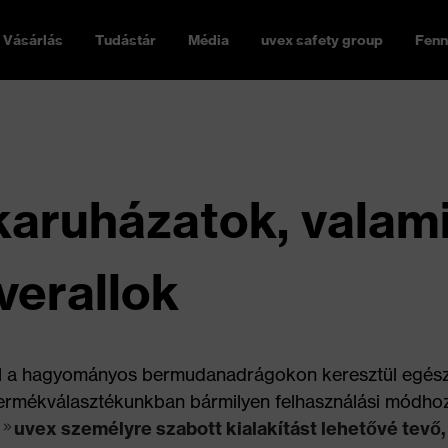
Vásárlás
Tudástár
Média
uvex safety group
Fenn
aruházatok, valami
verallok
tól a hagyományos bermudanadrágokon keresztül egés
termékválasztékunkban bármilyen felhasználási módho
z
uvex személyre szabott kialakítást lehetővé tevő,