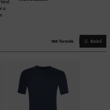
rténő
l a
on
188 Termék
Szűrő