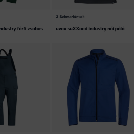
3 Színvariánsok
dustry férfi zsebes
uvex suXXeed industry női póló