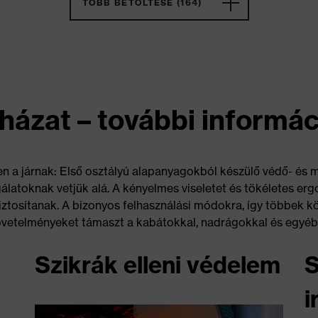
TÖBB BETÖLTÉSE (164)
ázat – további informác
en a járnak: Első osztályú alapanyagokból készülő védő- és
álatoknak vetjük alá. A kényelmes viseletet és tökéletes er
osítanak. A bizonyos felhasználási módokra, így többek kö
övetelményeket támaszt a kabátokkal, nadrágokkal és egy
Szikrák elleni védelem
S
i