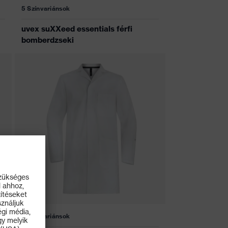
5 Színvariánsok
uvex suXXeed essentials férfi
bomberdzseki
5 Színvariánsok