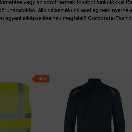
tüntetése vagy az adott termék további funkciókkal tö
dőruházatokból álló választékunk esetleg nem nyerné e
Ön egyéni elképzeléseinek megfelelő Corporate-Fashi
NEW