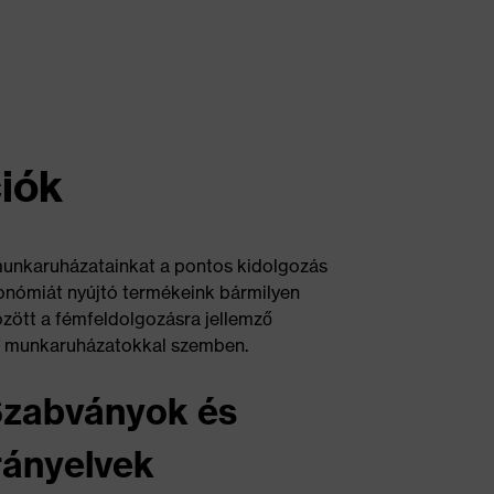
iók
 munkaruházatainkat a pontos kidolgozás
gonómiát nyújtó termékeink bármilyen
zött a fémfeldolgozásra jellemző
éb munkaruházatokkal szemben.
zabványok és
rányelvek