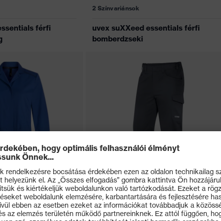
2 Színvariánsok
sentials férfi
uvex suXXeed essentials férfi
g
bomberdzseki
5 Színvariánsok