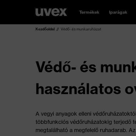
Termékek
Iparágak
Kezdőoldal
Védő- és munkaruházat
Védő- és munk
használatos o
A vegyi anyagok elleni védőruházatok
többfunkciós védőruházatokig terjedő 
megtalálható a megfelelő ruhadarab. A