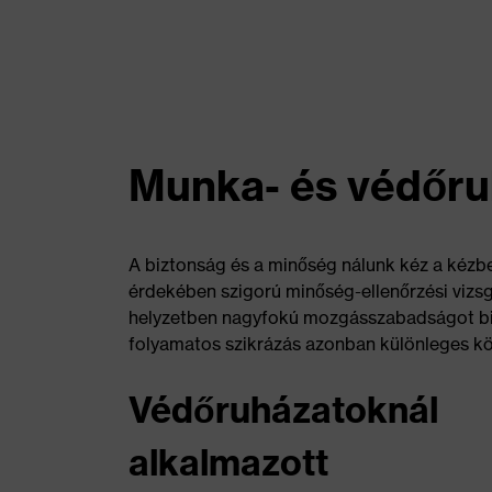
Munka- és védőruh
A biztonság és a minőség nálunk kéz a kézb
érdekében szigorú minőség-ellenőrzési vizsg
helyzetben nagyfokú mozgásszabadságot bizt
folyamatos szikrázás azonban különleges k
Védőruházatoknál
alkalmazott