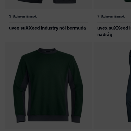
3 Színvariánsok
7 Színvariánsok
uvex suXXeed industry női bermuda
uvex suXXeed in
nadrág