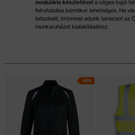
moduláris készletével
a céges logó fel
felruházása bármikor lehetséges. Ha vé
tetszését, örömmel adunk tanácsot az 
munkaruházat kialakításához.
NEW