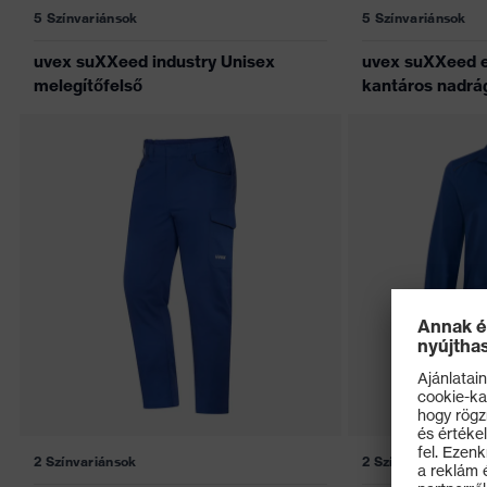
5 Színvariánsok
5 Színvariánsok
uvex suXXeed industry Unisex
uvex suXXeed es
melegítőfelső
kantáros nadrá
2 Színvariánsok
2 Színvariánsok