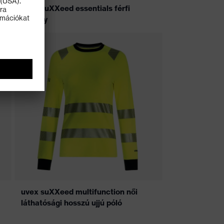
uvex suXXeed essentials férfi
köpeny
uvex suXXeed multifunction női
láthatósági hosszú ujjú póló