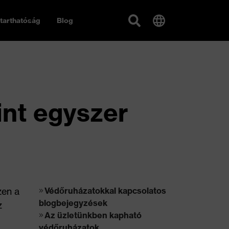
tarthatóság
Blog
nt egyszer
zen a
Védőruházatokkal kapcsolatos
blogbejegyzések
z
Az üzletünkben kapható
védőruházatok