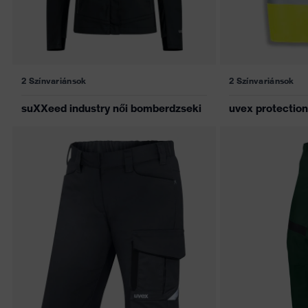
2 Színvariánsok
2 Színvariánsok
suXXeed industry női bomberdzseki
uvex protection