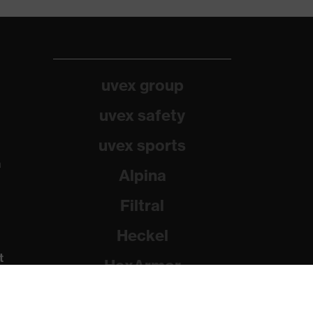
uvex group
uvex safety
uvex sports
a
Alpina
Filtral
Heckel
t
HexArmor
Rainer Winter Stiftung