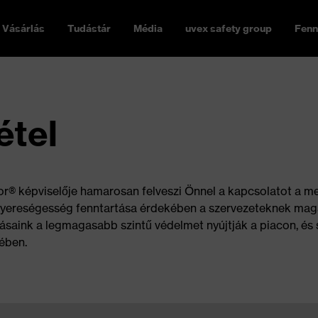
Vásárlás
Tudástár
Média
uvex safety group
Fenn
étel
rmor® képviselője hamarosan felveszi Önnel a kapcsolatot a 
nyereségesség fenntartása érdekében a szervezeteknek magas
aink a legmagasabb szintű védelmet nyújtják a piacon, és 
ében.