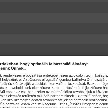
inyilvánítja, hogy az
Adatvédelmi nyilatkozatban