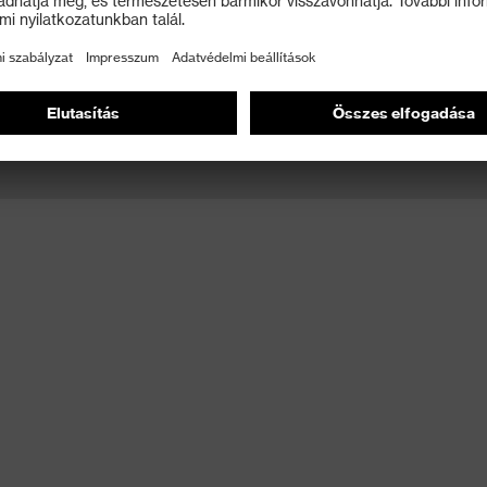
 Ezek az adatok a kérdése megválaszolásához szükségesek, egyéb célokra ne