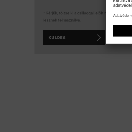
* Kérjük, töltse ki a csillaggal jelölt mezőket.
lesznek felhasználva.
KÜLDÉS