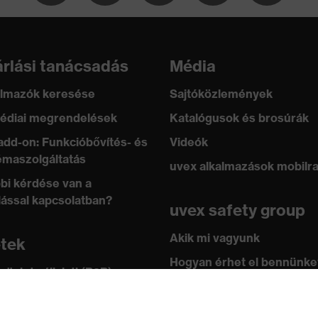
rlási tanácsadás
Média
lmazók keresése
Sajtóközlemények
édiai megrendelések
Katalógusok és brosúrák
add-on: Funkcióbővítés- és
Videók
maszolgáltatás
uvex alkalmazások mobilr
bi kérdése van a
lással kapcsolatban?
uvex safety group
Akik mi vagyunk
etek
Hogyan érhet el bennünke
 üzlet vállalati (B2B)
leknek
Kapcsolat