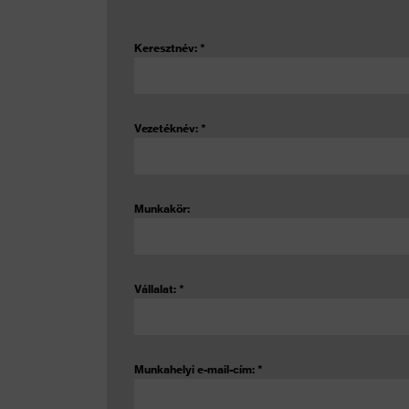
Keresztnév:
*
Vezetéknév:
*
Munkakör:
Vállalat:
*
Munkahelyi e-mail-cím:
*