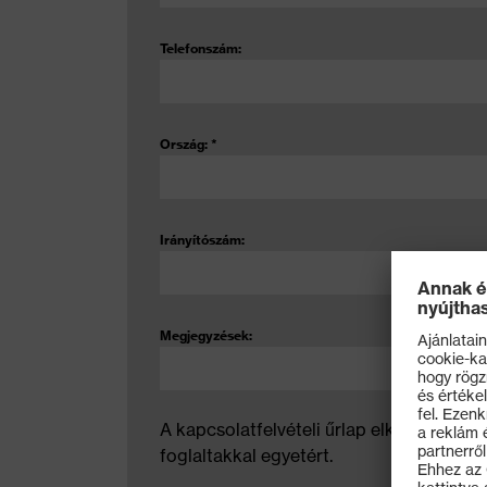
Telefonszám:
Ország:
*
Irányítószám:
Megjegyzések:
A kapcsolatfelvételi űrlap elküldésével k
foglaltakkal egyetért.