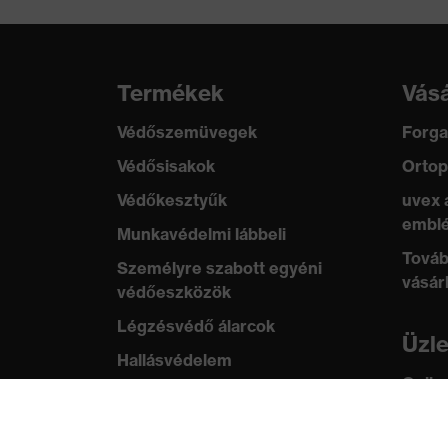
Termékek
Vásá
Védőszemüvegek
Forga
Védősisakok
Ortop
Védőkesztyűk
uvex 
emblé
Munkavédelmi lábbeli
Továb
Személyre szabott egyéni
vásár
védőeszközök
Légzésvédő álarcok
Üzl
Hallásvédelem
Online
Védő- és munkaruházat
ügyfe