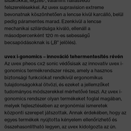
sisakokkal, légzés-, valamint hallásvédő
felszerelésekkel. Az uvex supravision extreme
bevonatnak köszönhetően a lencse kívül karcálló, belül
pedig páramentes marad. Ezenkívül a lencse
mechanikai szilárdsága kiváló, ellenáll a
másodpercenként 120 m-es sebességű
becsapódásoknak is („B” jelölés).
uvex i-gonomics – innováció tehermentesítés révén
Az uvex pheos cx2 sonic védősisak az innovatív uvex i-
gonomics termékrendszer része, amely a hasznos
biztonsági funkciókat rendkívül ergonomikus
tulajdonságokkal ötvözi, és ezeket a jellemzőket
tudományos módszerekkel mérhetővé teszi. Az uvex i-
gonomics rendszer olyan termékeket foglal magában,
melyek fejlesztésében az ergonómiai ismeretek
központi szerepet játszottak. Annak érdekében, hogy az
egyes termékek nyújtotta kényelem ellenőrizhető és
összehasonlítható legyen, az uvex kidolgozta az ún.