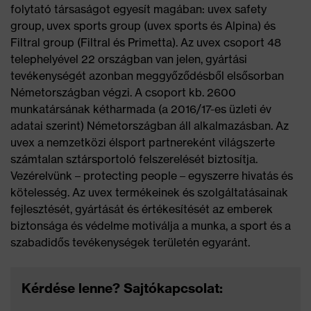
folytató társaságot egyesít magában: uvex safety
group, uvex sports group (uvex sports és Alpina) és
Filtral group (Filtral és Primetta). Az uvex csoport 48
telephelyével 22 országban van jelen, gyártási
tevékenységét azonban meggyőződésből elsősorban
Németországban végzi. A csoport kb. 2600
munkatársának kétharmada (a 2016/17-es üzleti év
adatai szerint) Németországban áll alkalmazásban. Az
uvex a nemzetközi élsport partnereként világszerte
számtalan sztársportoló felszerelését biztosítja.
Vezérelvünk – protecting people – egyszerre hivatás és
kötelesség. Az uvex termékeinek és szolgáltatásainak
fejlesztését, gyártását és értékesítését az emberek
biztonsága és védelme motiválja a munka, a sport és a
szabadidős tevékenységek területén egyaránt.
Kérdése lenne? Sajtókapcsolat: