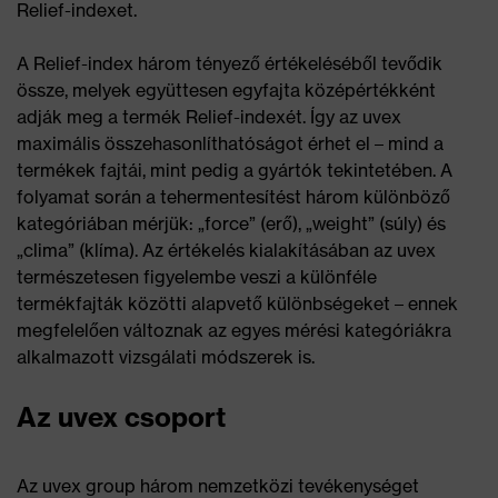
Relief-indexet.
A Relief-index három tényező értékeléséből tevődik
össze, melyek együttesen egyfajta középértékként
adják meg a termék Relief-indexét. Így az uvex
maximális összehasonlíthatóságot érhet el – mind a
termékek fajtái, mint pedig a gyártók tekintetében. A
folyamat során a tehermentesítést három különböző
kategóriában mérjük: „force” (erő), „weight” (súly) és
„clima” (klíma). Az értékelés kialakításában az uvex
természetesen figyelembe veszi a különféle
termékfajták közötti alapvető különbségeket – ennek
megfelelően változnak az egyes mérési kategóriákra
alkalmazott vizsgálati módszerek is.
Az uvex csoport
Az uvex group három nemzetközi tevékenységet