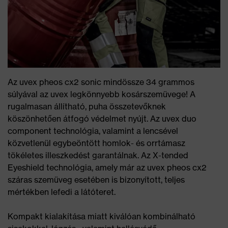
Az uvex pheos cx2 sonic mindössze 34 grammos
súlyával az uvex legkönnyebb kosárszemüvege! A
rugalmasan állítható, puha összetevőknek
köszönhetően átfogó védelmet nyújt. Az uvex duo
component technológia, valamint a lencsével
közvetlenül egybeöntött homlok- és orrtámasz
tökéletes illeszkedést garantálnak. Az X-tended
Eyeshield technológia, amely már az uvex pheos cx2
száras szemüveg esetében is bizonyított, teljes
mértékben lefedi a látóteret.
Kompakt kialakítása miatt kiválóan kombinálható