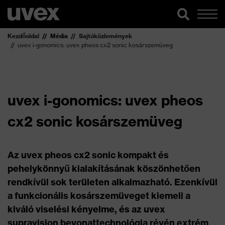
Kezdőoldal
Média
Sajtóközlemények
uvex i-gonomics: uvex pheos cx2 sonic kosárszemüveg
uvex i-gonomics: uvex pheos
cx2 sonic kosárszemüveg
Az uvex pheos cx2 sonic kompakt és
pehelykönnyű kialakításának köszönhetően
rendkívül sok területen alkalmazható. Ezenkívül
a funkcionális kosárszemüveget kiemeli a
kiváló viselési kényelme, és az uvex
supravision bevonattechnológia révén extrém