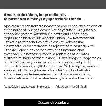
Termékek
Védőszemüvegek
Védősisakok
Védőkesztyűk
Munkavédelmi lábbeli
Személyre szabott egyéni védőeszközök
Légzésvédő álarcok
Hallásvédelem