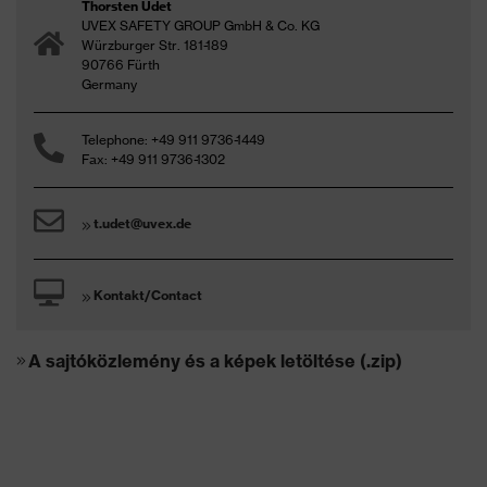
Thorsten Udet
UVEX SAFETY GROUP GmbH & Co. KG
Würzburger Str. 181-189
90766 Fürth
Germany
Telephone: +49 911 9736-1449
Fax: +49 911 9736-1302
t.udet@uvex.de
Kontakt/Contact
A sajtóközlemény és a képek letöltése (.zip)