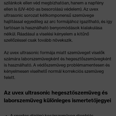
szilánkok ellen véd megbízhatóan, hanem a napfény
ellen is (UV-400-as besorolású védelem). Az uvex
ultrasonic sorozat kétkomponensű szemüvege
hajlítással egyedileg az arc formájához igazítható, és így
tartósan is használható benyomódások kialakulása
nélkül. Ráadásul a viselési kényelem a kitűnő
szellőzéssel csak tovább növekszik.
Az uvex ultrasonic formája miatt szemüveget viselők
számára laborszemüvegként és hegesztőszemüvegként
is használható. A védőszemüveg problémamentesen és
kényelmesen viselhető normál korrekciós szemüveg
felett.
Az uvex ultrasonic hegesztőszemüveg és
laborszemüveg különleges ismertetőjegyei
A sportos dizájnú kosárszemüveg dioptriás