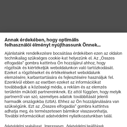
Termékek
Védőszemüvegek
Védősisakok
Védőkesztyűk
Munkavédelmi lábbeli
Személyre szabott egyéni védőeszközök