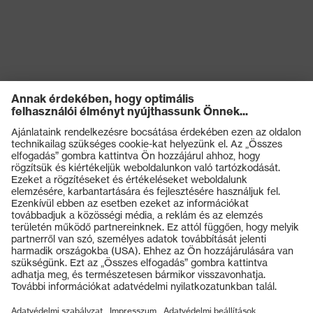
Termékek
Védőszemüvegek
Védősisakok
Védőkesztyűk
Munkavédelmi lábbeli
Személyre szabott egyéni védőeszközök