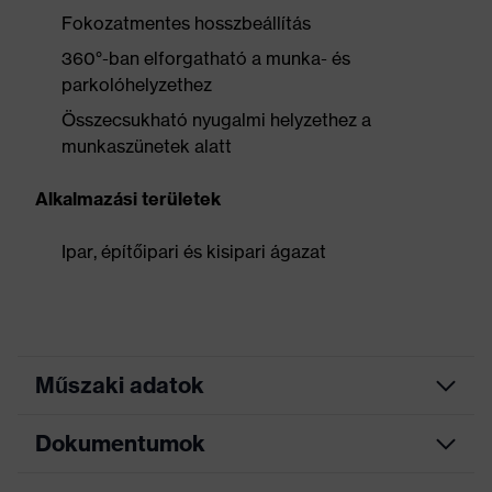
Fokozatmentes hosszbeállítás
360°-ban elforgatható a munka- és
parkolóhelyzethez
Összecsukható nyugalmi helyzethez a
munkaszünetek alatt
Alkalmazási területek
Ipar, építőipari és kisipari ágazat
Műszaki adatok
Dokumentumok
mechanikus rögzítés, Sisakra
Kivitel
szereléshez