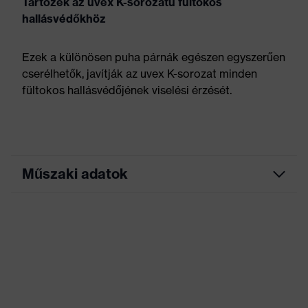
Tartozék az uvex K-sorozatú fültokos
hallásvédőkhöz
Ezek a különösen puha párnák egészen egyszerűen
cserélhetők, javítják az uvex K-sorozat minden
fültokos hallásvédőjének viselési érzését.
Műszaki adatok
Jelölés termékcsalád
Accessories Earmuffs
Tartozék jellemzői
öntapadó
Nem
Uniszex
Termékkategória
Tartozékok