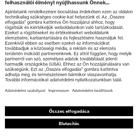
Termékek
Védőszemüvegek
Védősisakok
Védőkesztyűk
Munkavédelmi lábbeli
Személyre szabott egyéni védőeszközök
Légzésvédő álarcok
Hallásvédelem
Védő- és munkaruházat