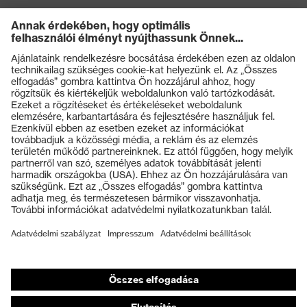
Termékek
Védőszemüvegek
Védősisakok
Védőkesztyűk
Munkavédelmi lábbeli
Személyre szabott egyéni védőeszközök
Légzésvédő álarcok
Hallásvédelem
Védő- és munkaruházat