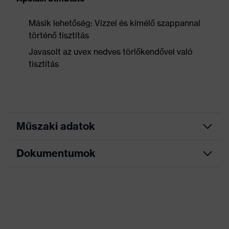
Másik lehetőség: Vízzel és kímélő szappannal
történő tisztítás
Javasolt az uvex nedves törlőkendővel való
tisztítás
Műszaki adatok
Dokumentumok
Marketingszín
lime
Kivitel
Pánttal
Adatlap
Cserélhető fültokpárnázás,
Állítható hosszúságú
EK-megfelelőségi nyilatkozat
Kivitel
szemüvegszár, Párnázott