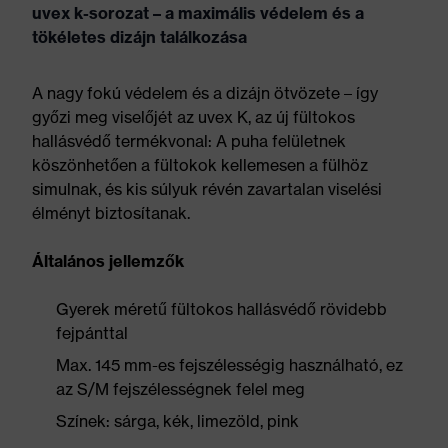
uvex k-sorozat – a maximális védelem és a
tökéletes dizájn találkozása
A nagy fokú védelem és a dizájn ötvözete – így
győzi meg viselőjét az uvex K, az új fültokos
hallásvédő termékvonal: A puha felületnek
köszönhetően a fültokok kellemesen a fülhöz
simulnak, és kis súlyuk révén zavartalan viselési
élményt biztosítanak.
Általános jellemzők
Gyerek méretű fültokos hallásvédő rövidebb
fejpánttal
Max. 145 mm-es fejszélességig használható, ez
az S/M fejszélességnek felel meg
Színek: sárga, kék, limezöld, pink