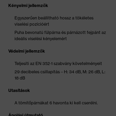
Kényelmi jellemzők
Egyszerűen beállítható hossz a tökéletes
viselési pozícióért
Puha bevonatú fülpárna és párnázott fejpánt az
ideális viselési kényelemért
Védelmi jellemzők
Teljesíti az EN 352-1 szabvány követelményeit
29 decibeles csillapítás – H: 34 dB, M: 26 dB, L:
18 dB
Utasítások
A tömítőpárnákat 6 havonta ki kell cserélni.
Ápolási útmutató