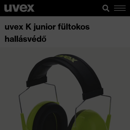
uvex K junior fültokos
hallásvédő