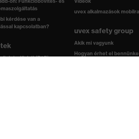
add-on: Funkcióbővítés- és
Videók
maszolgáltatás
uvex alkalmazások mobilr
bi kérdése van a
lással kapcsolatban?
uvex safety group
Akik mi vagyunk
etek
Hogyan érhet el bennünke
 üzlet vállalati (B2B)
leknek
Kapcsolat
ástár
Impresszum
 academy
Adatvédelem
ányok és irányelvek
ítványok