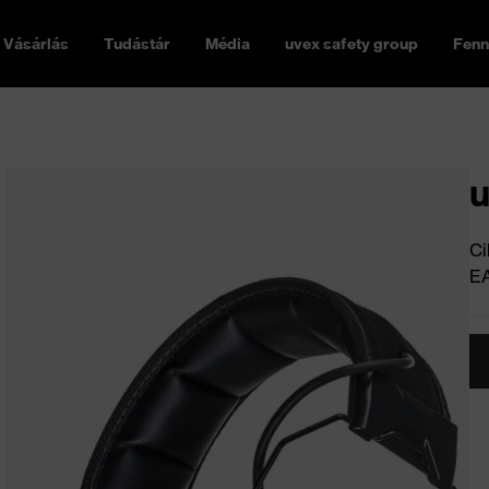
Vásárlás
Tudástár
Média
uvex safety group
Fenn
u
Ci
E