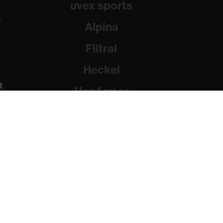
uvex sports
a
Alpina
Filtral
Heckel
t
HexArmor
Rainer Winter Stiftung