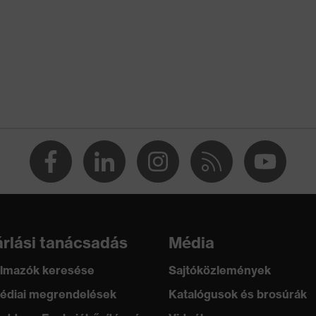
ltokos hallásvédő
ltokok
bbször használatos (R)
 352-1:2020, EN 352-3:2020
rlási tanácsadás
Média
lmazók keresése
Sajtóközlemények
édiai megrendelések
Katalógusok és brosúrák