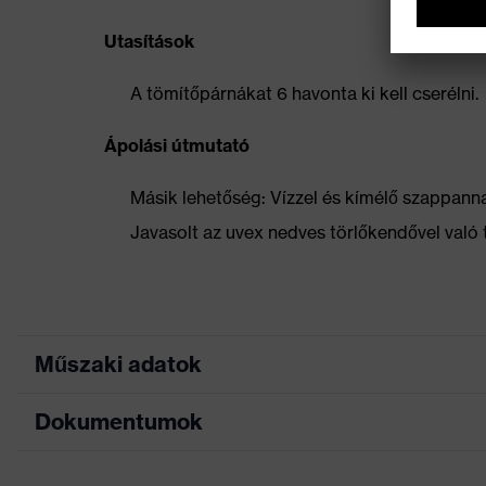
Utasítások
A tömítőpárnákat 6 havonta ki kell cserélni.
Ápolási útmutató
Másik lehetőség: Vízzel és kímélő szappannal
Javasolt az uvex nedves törlőkendővel való t
Műszaki adatok
Dokumentumok
Keresőszín (szűrő)
fek
Kivitel
Pá