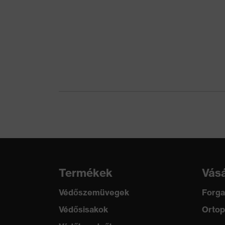
Termékkategória
Fü
Terméktípus
Fü
Jel-zaj viszony
28
Újrahasznosítás
Tö
Szabvány
EN
Termékek
Vásá
Védőszemüvegek
Forga
Védősisakok
Ortop