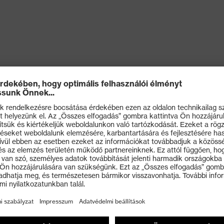
elési pozícióért
is viselési kényelemért
it
, L: 17 dB