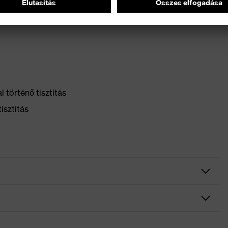
 történő tisztítás
isztítás
ete, zöld
nttal