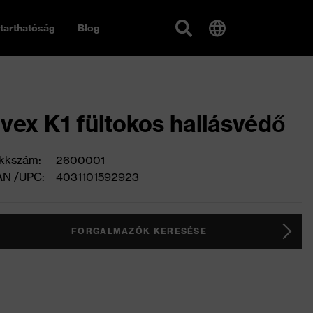
tarthatóság
Blog
vex K1 fültokos hallásvédő
kkszám:
2600001
AN /UPC:
4031101592923
FORGALMAZÓK KERESÉSE