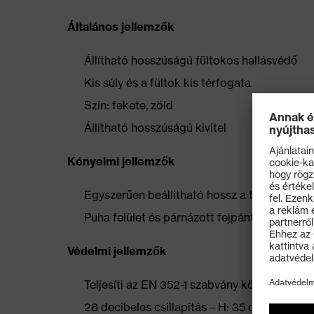
Általános jellemzők
Állítható hosszúságú fültokos hallásvédő
Kis súly és a fültok kis térfogata
Szín: fekete, zöld
Állítható hosszúságú kivitel
Kényelmi jellemzők
Egyszerűen beállítható hossz a tökéletes vis
Puha felület és párnázott fejpánt az optimál
Védelmi jellemzők
Teljesíti az EN 352-1 szabvány követelménye
28 decibeles csillapítás – H: 35 dB, M: 24 dB