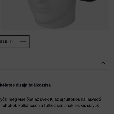
ÉSE (1)
kéletes dizájn találkozása
győzi meg viselőjét az uvex K, az új fültokos hallásvédő
fültokok kellemesen a fülhöz simulnak, és kis súlyuk