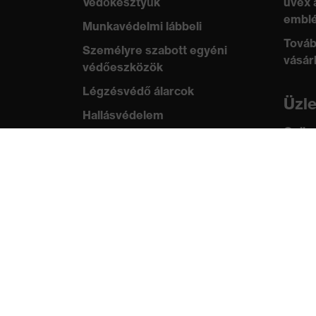
Védőkesztyűk
uvex 
emblé
Munkavédelmi lábbeli
Továb
Személyre szabott egyéni
vásár
védőeszközök
Légzésvédő álarcok
Üzl
Hallásvédelem
Online
Védő- és munkaruházat
ügyfe
Terméktanácsadás
Tud
Tetőtől talpig: uvex Safety
uvex
Expert System
Szabv
Kézvédelem: uvex Chemical
tanús
Expert System
Légzésvédelem: uvex
Respiratory Expert System