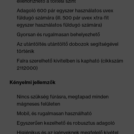
ellenőrizhető a töltési szint
Adagoló 600 pár egyszer használatos uvex
füldugó számára (ill. 500 pár uvex xtra-fit
egyszer használatos füldugó számára)
Gyorsan és rugalmasan behelyezhető
Az utántöltés utántöltő dobozok segítségével
történik
Falra szerelhető kivitelben is kapható (cikkszám
2112000)
Kényelmi jellemzők
Nincs szükség fúrásra, megtapad minden
mágneses felületen
Mobil, és rugalmasan használható
Egyszerűen kezelhető és robusztus adagoló
Higiénikus és az igényeknek megfelelő kivétel