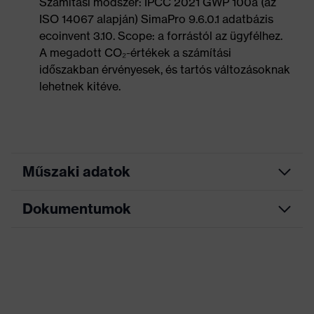
Számítási módszer: IPCC 2021 GWP 100a (az
ISO 14067 alapján) SimaPro 9.6.0.1 adatbázis
ecoinvent 3.10. Scope: a forrástól az ügyfélhez.
A megadott CO₂-értékek a számítási
időszakban érvényesek, és tartós változásoknak
lehetnek kitéve.
Műszaki adatok
Dokumentumok
Keresőszín (szűrő)
szürke, átlátszó
Kivitel
Mágneses rögzítés
Adatlap
Kivitel
üres
Jelölés
Accessories Dispenser