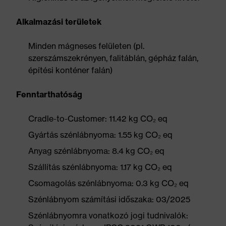
Alkalmazási területek
Minden mágneses felületen (pl.
szerszámszekrényen, falitáblán, gépház falán,
építési konténer falán)
Fenntarthatóság
Cradle-to-Customer: 11.42 kg CO₂ eq
Gyártás szénlábnyoma: 1.55 kg CO₂ eq
Anyag szénlábnyoma: 8.4 kg CO₂ eq
Szállítás szénlábnyoma: 1.17 kg CO₂ eq
Csomagolás szénlábnyoma: 0.3 kg CO₂ eq
Szénlábnyom számítási időszaka: 03/2025
Szénlábnyomra vonatkozó jogi tudnivalók: