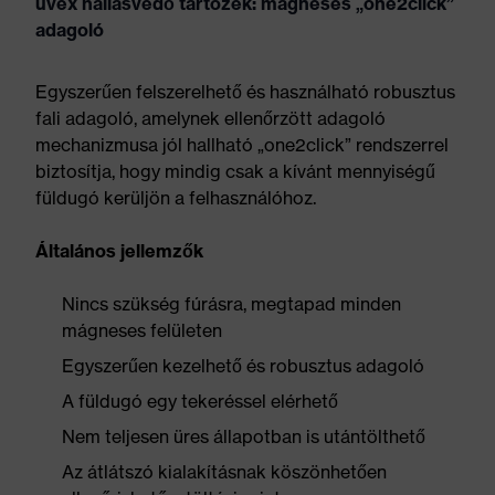
uvex hallásvédő tartozék: mágneses „one2click”
adagoló
Egyszerűen felszerelhető és használható robusztus
fali adagoló, amelynek ellenőrzött adagoló
mechanizmusa jól hallható „one2click” rendszerrel
biztosítja, hogy mindig csak a kívánt mennyiségű
füldugó kerüljön a felhasználóhoz.
Általános jellemzők
Nincs szükség fúrásra, megtapad minden
mágneses felületen
Egyszerűen kezelhető és robusztus adagoló
A füldugó egy tekeréssel elérhető
Nem teljesen üres állapotban is utántölthető
Az átlátszó kialakításnak köszönhetően