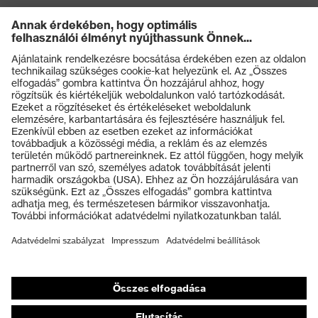
Termékek
Védőszemüvegek
Védősisakok
Védőkesztyűk
Munkavédelmi lábbeli
Személyre szabott egyéni védőeszközök
Légzésvédő álarcok
Hallásvédelem
Védő- és munkaruházat