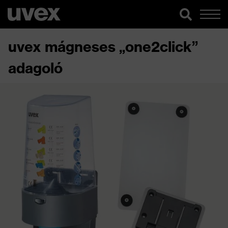
uvex mágneses „one2click”
adagoló