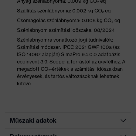
Anyag szénlábnyoma: 0.009 kg CO₂ eq
Szállítás szénlábnyoma: 0.002 kg CO₂ eq
Csomagolás szénlábnyoma: 0.008 kg CO₂ eq
Szénlábnyom számítási időszaka: 08/2024
Szénlábnyomra vonatkozó jogi tudnivalók:
Számítási módszer: IPCC 2021 GWP 100a (az
ISO 14067 alapján) SimaPro 9.5.0.0 adatbázis
ecoinvent 3.9. Scope: a forrástól az ügyfélhez. A
megadott CO₂-értékek a számítási időszakban
érvényesek, és tartós változásoknak lehetnek
kitéve.
Műszaki adatok
Marketingszín
lime