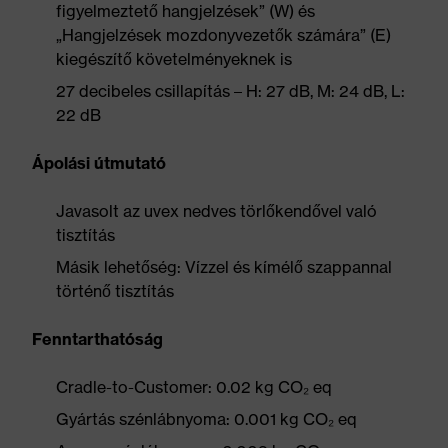
figyelmeztető hangjelzések” (W) és
„Hangjelzések mozdonyvezetők számára” (E)
kiegészítő követelményeknek is
27 decibeles csillapítás – H: 27 dB, M: 24 dB, L:
22 dB
Ápolási útmutató
Javasolt az uvex nedves törlőkendővel való
tisztítás
Másik lehetőség: Vízzel és kímélő szappannal
történő tisztítás
Fenntarthatóság
Cradle-to-Customer: 0.02 kg CO₂ eq
Gyártás szénlábnyoma: 0.001 kg CO₂ eq