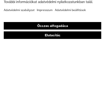
Munkavédelmi lábbeli
Személyre szabott egyéni védőeszközök
Légzésvédő álarcok
Hallásvédelem
Védő- és munkaruházat
Terméktanácsadás
Tetőtől talpig: uvex Safety Expert System
Kézvédelem: uvex Chemical Expert System
Légzésvédelem: uvex Respiratory Expert System
Szemvédelem: Védőszemüveg-konfigurátor
Technológiák
Díjak