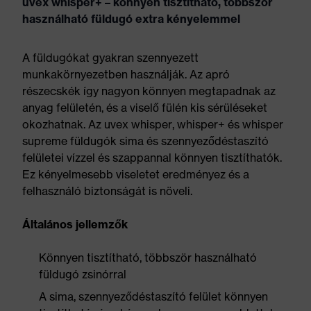
uvex whisper+ – könnyen tisztítható, többször
használható füldugó extra kényelemmel
A füldugókat gyakran szennyezett
munkakörnyezetben használják. Az apró
részecskék így nagyon könnyen megtapadnak az
anyag felületén, és a viselő fülén kis sérüléseket
okozhatnak. Az uvex whisper, whisper+ és whisper
supreme füldugók sima és szennyeződéstaszító
felületei vízzel és szappannal könnyen tisztíthatók.
Ez kényelmesebb viseletet eredményez és a
felhasználó biztonságát is növeli.
Általános jellemzők
Könnyen tisztítható, többször használható
füldugó zsinórral
A sima, szennyeződéstaszító felület könnyen