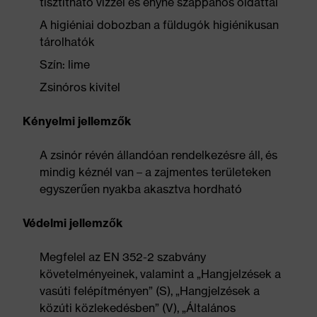
tisztítható vízzel és enyhe szappanos oldattal
A higiéniai dobozban a füldugók higiénikusan
tárolhatók
Szín: lime
Zsinóros kivitel
Kényelmi jellemzők
A zsinór révén állandóan rendelkezésre áll, és
mindig kéznél van – a zajmentes területeken
egyszerűen nyakba akasztva hordható
Védelmi jellemzők
Megfelel az EN 352-2 szabvány
követelményeinek, valamint a „Hangjelzések a
vasúti felépítményen” (S), „Hangjelzések a
közúti közlekedésben” (V), „Általános