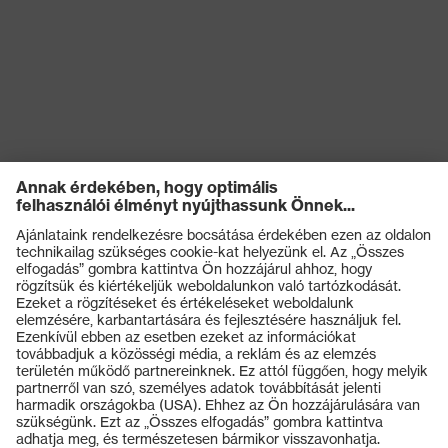
Termékek
Védőszemüvegek
Védősisakok
Védőkesztyűk